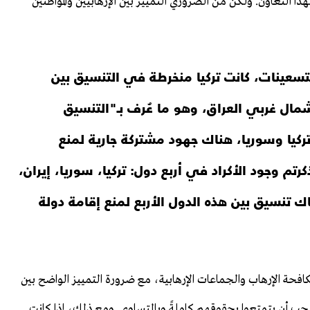
ذا التعاون. ولكن من الضروري التمييز بين الإرهابيين والمواطنين
سعينات، كانت تركيا منخرطة في التنسيق بين
شمال غربي العراق، وهو ما عُرف بـ"التنسيق
تركيا وسوريا، هناك جهود مشتركة جارية لمنع
 وجود الأكراد في أربع دول: تركيا، سوريا، إيران،
ك تنسيق بين هذه الدول الأربع لمنع إقامة دولة
فحة الإرهاب والجماعات الإرهابية، مع ضرورة التمييز الواضح بين
 يجب أن يتمتعوا بحقوقهم كاملةً وبالتساوي. ومع ذلك، إذا كانت