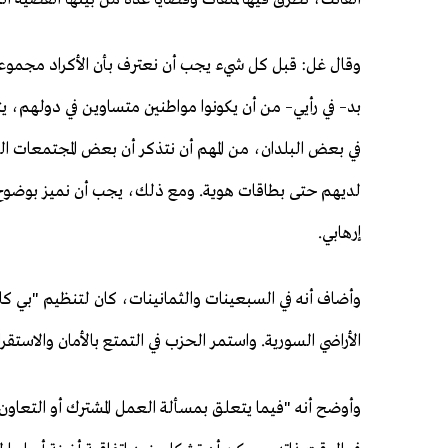
وقال غل: قبل كل شيء يجب أن نعترف بأن الأكراد مجموعة عر
بد– في رأيي– من أن يكونوا مواطنين متساوين في دولهم، ي
في بعض البلدان، من المهم أن نتذكر أن بعض المجتمعات ال
لديهم حتى بطاقات هوية. ومع ذلك، يجب أن نميز بوضوح
إرهابي.
وأضاف أنه في السبعينات والثمانينات، كان لتنظيم "بي كا
الأراضي السورية. واستمر الحزب في التمتع بالأمان والاستقرار حتى عام 1998، حين تم توقيع اتفاقية أضن
وأوضح أنه "فيما يتعلق بمسألة العمل المشترك أو التعاون