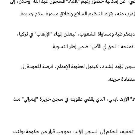
الحركة القومية دولت بهتشلي، في أكتوبر/ تشرين الأول الماضي، عن إمكانية حضور زعيم "PKK" المسجون عبد الله أوجلان، إلى
 المقرب منه، بترك التنظيم السلاح وإطلاق مبادرة سلام جديدة.
لديمقراطية ومساواة الشعوب، ليعلن إنهاء "الإرهاب" في تركيا،
تمنحه "الحق في الأمل" ضمن إطار التسوية.
جن المؤبد المشدد، كبديل لعقوبة الإعدام، فرصة للعودة إلى
ستعادة حريته.
وينطبق هذا المفهوم على حالة عبد الله أوجلان، زعيم "PKK" الإرهـ،ـابـ،ـي، الذي يقضي عقوبته في سجن جزيرة "إيمرالي" منذ
أوجلان قد حُكم عليه بالإعدام، لكن في عام 2002 تم تخفيف الحكم إلى السجن المؤبد، بموجب قرار من حكومة بولنت