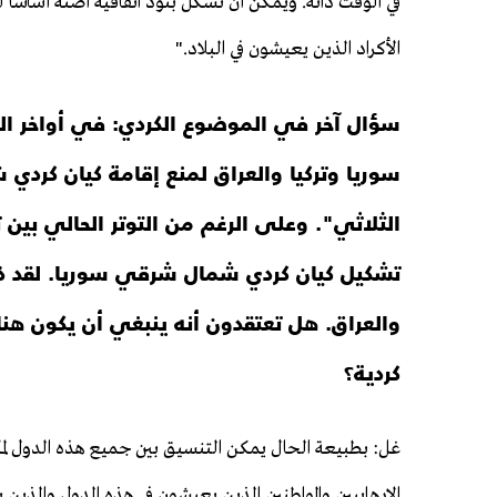
في الوقت ذاته. ويمكن أن تشكل بنود اتفاقية أضنة أساسا له
الأكراد الذين يعيشون في البلاد."
سؤال آخر في الموضوع الكردي: في أواخر الت
سوريا وتركيا والعراق لمنع إقامة كيان كردي 
الثلاثي". وعلى الرغم من التوتر الحالي بين 
تشكيل كيان كردي شمال شرقي سوريا. لقد ذكرتم
والعراق. هل تعتقدون أنه ينبغي أن يكون هنا
كردية؟
غل: بطبيعة الحال يمكن التنسيق بين جميع هذه الدول لمكا
الإرهابيين والمواطنين الذين يعيشون في هذه الدول والذين