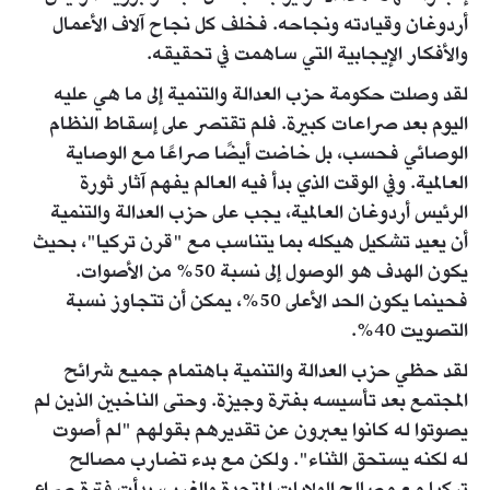
أردوغان وقيادته ونجاحه. فخلف كل نجاح آلاف الأعمال
والأفكار الإيجابية التي ساهمت في تحقيقه.
لقد وصلت حكومة حزب العدالة والتنمية إلى ما هي عليه
اليوم بعد صراعات كبيرة. فلم تقتصر على إسقاط النظام
الوصائي فحسب، بل خاضت أيضًا صراعًا مع الوصاية
العالمية. وفي الوقت الذي بدأ فيه العالم يفهم آثار ثورة
الرئيس أردوغان العالمية، يجب على حزب العدالة والتنمية
أن يعيد تشكيل هيكله بما يتناسب مع "قرن تركيا"، بحيث
يكون الهدف هو الوصول إلى نسبة 50% من الأصوات.
فحينما يكون الحد الأعلى 50%، يمكن أن تتجاوز نسبة
التصويت 40%.
لقد حظي حزب العدالة والتنمية باهتمام جميع شرائح
المجتمع بعد تأسيسه بفترة وجيزة. وحتى الناخبين الذين لم
يصوتوا له كانوا يعبرون عن تقديرهم بقولهم "لم أصوت
له لكنه يستحق الثناء". ولكن مع بدء تضارب مصالح