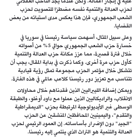
عليه في إنجاز أعماله. ولكن عندما يجد الناخب العقلاني
لحزب العدالة والتنمية نفسه مضطرًا للتصويت لحزب
الشعب الجمهوري، فإن هذا يعكس مدى استيائه من بعض
القضايا.
وعلى سبيل المثال، أسهمت سياسة رئيسنا في سوريا في
خسارة حزب الشعب الجمهوري حوالي 5% من أصواته
خلال فترة قصيرة، مما عزز مكانة حزب العدالة والتنمية
كأول حزب مرة أخرى. وكما ذكرت في بداية المقال، يجب أن
تتشكل خلال مؤتمر الحزب مجموعة تمثل رؤية قيادية
تتناسب مع تعزيز دور رئيسنا كلاعب عالمي في هذه الفترة.
ويمكن إضافة الليبراليين الذين فقدناهم خلال محاولات
الانقلاب، والراديكاليين الذين عملوا مع داود أوغلو، والطبقة
الوسطى غير الأيديولوجية المرتبطة بحزب "الديمقراطية
والتقدم"، واليمينيين المحافظين المنشقين عن الحزب
"الجيد" دون الإضرار بأساساته. إن العمود الرئيسي لحزب
العدالة والتنمية هو التراث الذي ينتمي إليه رئيسنا.