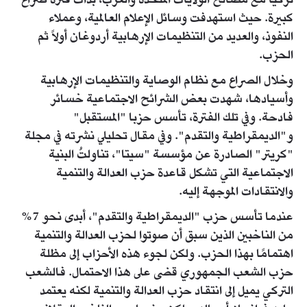
تركيا مع مصالح الولايات المتحدة والغرب، بدأت فترة صراع
كبيرة. حيث استهدفت وسائل الإعلام العالمية، وعملاء
النفوذ، والعديد من التنظيمات الإرهابية أردوغان أولاً ثم
الحزب.
وخلال الصراع مع نظام الوصاية والتنظيمات الإرهابية
وأسيادها، شهدت بعض الشرائح الاجتماعية خسائر
فادحة. وفي تلك الفترة، تأسس حزبا "المستقبل"
و"الديمقراطية والتقدم". وفي مقال تحليلي نشرته في مجلة
"كريتر" الصادرة عن مؤسسة "سيتا"، تناولتُ البنية
الاجتماعية التي تشكل قاعدة حزب العدالة والتنمية
والانتقادات الموجهة إليه.
عندما تأسس حزب "الديمقراطية والتقدم"، أبدى نحو 7%
من الناخبين الذين سبق أن صوتوا لحزب العدالة والتنمية
اهتمامًا بهذا الحزب. ولكن لجوء هذه الأحزاب إلى مظلة
حزب الشعب الجمهوري قضى على هذا الاحتمال. فالشعب
التركي يميل إلى انتقاد حزب العدالة والتنمية لكنه يعتمد