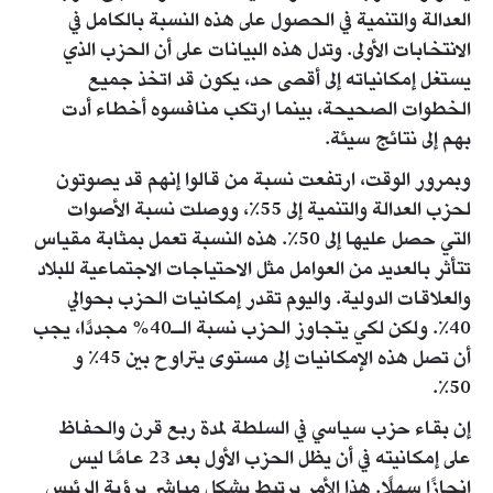
العدالة والتنمية في الحصول على هذه النسبة بالكامل في
الانتخابات الأولى. وتدل هذه البيانات على أن الحزب الذي
يستغل إمكانياته إلى أقصى حد، يكون قد اتخذ جميع
الخطوات الصحيحة، بينما ارتكب منافسوه أخطاء أدت
بهم إلى نتائج سيئة.
وبمرور الوقت، ارتفعت نسبة من قالوا إنهم قد يصوتون
لحزب العدالة والتنمية إلى 55٪، ووصلت نسبة الأصوات
التي حصل عليها إلى 50٪. هذه النسبة تعمل بمثابة مقياس
تتأثر بالعديد من العوامل مثل الاحتياجات الاجتماعية للبلاد
والعلاقات الدولية. واليوم تقدر إمكانيات الحزب بحوالي
40٪. ولكن لكي يتجاوز الحزب نسبة الـ40% مجددًا، يجب
أن تصل هذه الإمكانيات إلى مستوى يتراوح بين 45٪ و
50٪.
إن بقاء حزب سياسي في السلطة لمدة ربع قرن والحفاظ
على إمكانيته في أن يظل الحزب الأول بعد 23 عامًا ليس
إنجازًا سهلًا. هذا الأمر يرتبط بشكل مباشر برؤية الرئيس