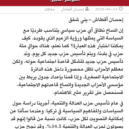
2025-01-14
إحسان أقطاش
مقالات
إحسان أقطاش - يني شفق
إن اتساع نطاق أي حزب سياسي يتناسب طرديًا مع
السياسة التي يمثلها ورؤية الزعيم الذي يقوده. كيف
يمكننا اختبار هذه العبارة؟ كما نعلم، هناك حوالي مئة
حزب في بلدنا، ويتم تأسيس حزب جديد كل يوم. وند
تأسيس حزب جديد تتشكل قاعدة اجتماعية حوله. ولكن
معظم الأحزاب تظل محصورة داخل هذه الدائرة
الاجتماعية الصغيرة. وإذا قمنا بإعداد جدول يربط بين
مؤسسي الأحزاب الجديدة واتساع قاعدتهم الاجتماعية،
فسنحصل على تقرير مثير للاهتمام.
في عام تأسيس حزب العدالة والتنمية، أجرينا دراسة حول
السياسات والمفاهيم السياسية في تركيا. وعندما سألنا عن
إمكانية التصويت لكل حزب، كانت نسبة من قالوا إنهم قد
يصوتون لحزب العدالة والتنمية 34.5%. وقد نجح حزب