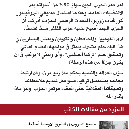
لقد فقد الحزب الجيد حوالي 50% من أصواته بعد
الانتخابات العامة. وعندما استقال صديقي البروفيسور
كورشات زورلو، المتحدث الرسمي للحزب، أدركت أن
الحزب الجيد أصبح يشبه حزب الظفر شيئًا فشيئًا.
لدى القوميين والمحافظين والمتدينين وبعض اليساريين في
هذا البلد حلم مشترك يتمثل في مواجهة النظام العالمي
وتحقيق حلم "تركيا العظمى". وأي وطني لا يرغب في أن
يكون جزءًا من هذه الرحلة؟
حزب العدالة والتنمية يحكم منذ ربع قرن، وقد ارتبط
نجاحه بمستقبل تركيا. سنواصل تقديم ملاحظاتنا
وتعليقاتنا العقلانية حتى انعقاد مؤتمر الحزب. ولنرَ ماذا
يقدر الله.
المزيد من مقالات الكاتب
جميع الحروب في الشرق الأوسط تُسقط