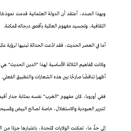
وبهذا الصدد، أعتقد أن الدولة العثمانية قدمت نموذجًا ح
الثقافية، وتجسيد مفهوم العالمية بأقصى درجاته الممكنة.
أما في العصر الحديث، فقد ادّعت الحداثة تبنيها لرؤية ع
وكانت المفاهيم الثلاثة الأساسية لهذا "الدين الحديث" هي: 
أظهرا تناقضًا صارخًا بين هذه الشعارات والتطبيق الفعلي.
ففي أوروبا، كان مفهوم "الغرب" نفسه بمثابة جدار أقيم
لتبرير العبودية والاستغلال، خاصة لصالح البيض والمسيحي
إلى حدٍّ ما، تمكنت الولايات المتحدة، باعتبارها جزءًا 