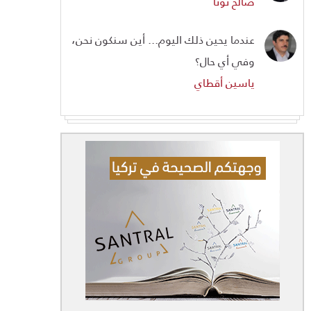
صالح تونا
عندما يحين ذلك اليوم... أين سنكون نحن،
وفي أي حال؟
ياسين أقطاي