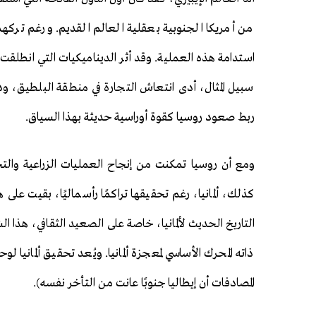
من أمريكا الجنوبية بعقلية العالم القديم. ورغم تركهم آ
استدامة هذه العملية. وقد أثر الديناميكيات التي انطلقت
سبيل المثال، أدى انتعاش التجارة في منطقة البلطيق، ودينا
ربط صعود روسيا كقوة أوراسية حديثة بهذا السياق.
ومع أن روسيا تمكنت من إنجاح العمليات الزراعية والتجار
كذلك، ألمانيا، رغم تحقيقها تراكمًا رأسماليًا، بقيت على
التاريخ الحديث لألمانيا، خاصة على الصعيد الثقافي، هذا ا
ذاته المحرك الأساسي لمعجزة ألمانيا. ويُعد تحقيق ألمانيا 
المصادفات أن إيطاليا جنوبًا عانت من التأخر نفسه).