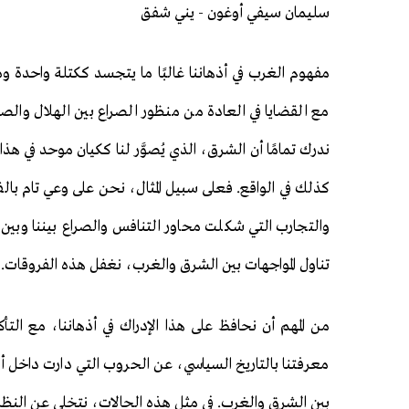
سليمان سيفي أوغون - يني شفق
مفهوم الغرب في أذهاننا غالبًا ما يتجسد ككتلة واحدة و
مع القضايا في العادة من منظور الصراع بين الهلال وال
ندرك تمامًا أن الشرق، الذي يُصوَّر لنا ككيان موحد في ه
كذلك في الواقع. فعلى سبيل المثال، نحن على وعي تام بالف
والتجارب التي شكلت محاور التنافس والصراع بيننا وبين 
تناول المواجهات بين الشرق والغرب، نغفل هذه الفروقات.
من المهم أن نحافظ على هذا الإدراك في أذهاننا، مع ال
معرفتنا بالتاريخ السياسي، عن الحروب التي دارت داخل أورو
بين الشرق والغرب. في مثل هذه الحالات، نتخلى عن النظرة 