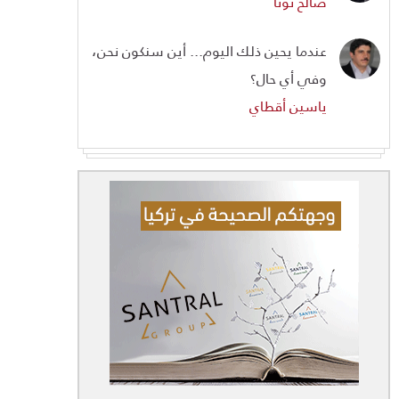
صالح تونا
عندما يحين ذلك اليوم... أين سنكون نحن،
وفي أي حال؟
ياسين أقطاي