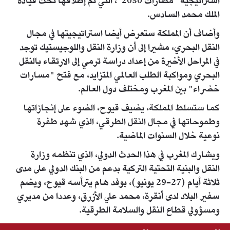
استراتيجية "مطارات 2030"، التي تم إطلاقها تحت قيادة
الملك محمد السادس.
وأضاف أن المملكة ستعرض أيضا استراتيجيتها في مجال
النقل البحري، مشيرا إلى أن وزارة النقل واللوجيستيك توجد
في المراحل الأخيرة من إعداد دراسة ترمي إلى الارتقاء بالنقل
البحري ومواكبة الطلب العالمي المتزايد، مع فتح "مسارات
خضراء" بين المغرب ومختلف دول العالم.
كما ستسلط المملكة، يضيف قيوح، الضوء على إنجازاتها
وطموحاتها في مجال النقل الطرقي، الذي شهد طفرة
نوعية خلال السنوات الماضية.
ويشارك المغرب في هذا الحدث الدولي، الذي تنظمه وزارة
النقل والبنية التحتية التركية بدعم من البنك الدولي على مدى
ثلاثة أيام (27-29 يونيو)، بوفد هام يترأسه قيوح، ويضم
سفير البلاد لدى أنقرة، محمد علي الأزرق، وعددا من مديري
ومسؤولي قطاع النقل والسلامة الطرقية.