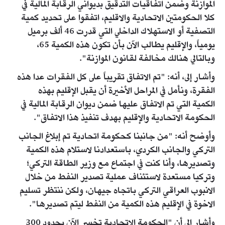
الموازنة وضمن اتفاقيات التدقيق بديواني الرقابة المالية في
كلا الحكومتين الاتحادية والاقليم، اتفقوا على تحديد كمية
التصفية أو الاستهلاك الداخلي التي قدرت 46 ألف برميل
يومياً، والإقليم يطالب الآن بأن تكون هذه الكمية 65،
وبالتالي هنالك مخالفة لقانون الموازنة".
وأشار إلى، أنه: "تم الاتفاق تقريباً على كل الفقرات عدا هذه
الفقرة، ونأمل في المراحل الأخيرة أن يقبل الإقليم بهذه
الكمية التي تم الاتفاق عليها ضمن ديوان الرقابة المالية في
الحكومة الاتحادية والإقليم بهدف تنفيذ هذا الاتفاق".
وأوضح أنه: "من جانبنا كحكومة اتحادية تم إبلاغ الجانب
التركي والجانب الكردي، باستعدادنا لاستلام هذه الكمية
وتصديرها، وأنا كنت في اجتماع مع وزير الطاقة التركي؛
وتركيا مستعدة لاستئناف عملية تصدير النفط من خلال
الانبوب العراقي التركي باتجاه جيهان، ولكن ننتظر تسليم
الاخوة في الإقليم هذه الكمية من النفط ليتم تصديرها".
وأشار الى أن "الحكومة الاتحادية تخسر الآن بحدود 300