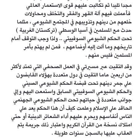
مجدا تليدا ثم تكالبت عليهم قوى الاستعمار العالمي
فأعملت فيهم آلة القهر والفقر والتخلف ومحاولات
خلعهم من دينهم وتذويبهم في المجتمع الشيوعي ، مثلما
حدث مع المسلمين في آسيا الوسطي (تركستان الغربية )
تحت الحكم الشيوعي السوفييتي .. ولذا وجب التوقف أمام
تاريخهم وما آلت إليه أوضاعهم ، فمن لم يهتم بأمر
المسلمين فليس منهم .
وقد التقيت عبر مسيرتي في العمل الصحفي التي تمتد لأكثر
من اربعين عاما التقيت في دول متعددة بهؤلاء القابضون
علي جمر دينهم تحت قبضة الحكم الشيوعي الصيني
والحكم الشيوعي السوفييتي السابق واستمعت اليهم وإلي
جوانب متعددة في حياتهم تحت الحكم الشيوعي الجهنمي
الحاقد علي الإسلام وعلمت كيف أن هذا الحكم يعد علي
الناس أنفاسهم ويحرم عليهم أداء الشعائر الدينية أو حتي
امتلاك نسخة من القرآن الكريم واعتبار ذلك جريمة يتم
العقاب عليها بالسجن سنوات طويلة .