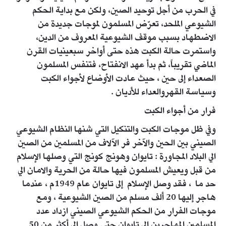
في الحرب من أجل توحيد الصين، ولكن مع بداية الحكم
الشيوعي الملحد، تعرّض المسلمون لموجات جديدة من
الاضطهاد بسبب موقف الشيوعية المعروف من الدين،
واستمرت حالة الكبت هذه حتى أواخر سبعينيات القرن
الماضي تقريباً، ثم بدأ عهد الانفتاح، فتنفس المسلمون
الصعداء إلى حين ، حيث عادت الأوضاع لأجواء الكبت
وسياسة القهروالعداء للأديان .
فرار من أجواء الكبت
وفي ظل موجات الكبت والتنكيل التي شنها النظام الشيوعي
الصيني بين الحين والآخر فر الآلاف من المسلمين من الصين
الي البلاد المجاورة : تايوان وهونج كونج التي وصلها الإسلام
من قبل ويعيش المسلمون فيها حالة من الحرية والامان الي
حد ما ، فقد وصل الإسلام إلى تايوان عام 1949م ، عندما
هاجر إليها 20 ألف مسلم من الصين الشيوعية ، ومع
موجات الفرار من الحكم الشيوعي الصيني ازداد عدد
المسلمين المهاجرين إلي تايوان حتى وصل إلى أكثر من 50