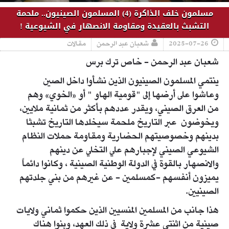
مسلمون خلف الذاكرة (4) المسلمون الصينيون.. ملحمة
التشبث بالعقيدة ومقاومة الانصهار في الشيوعية !
2025-07-26
شعبان عبد الرحمن
مقالات
شعبان عبد الرحمن - خاص ترك برس
ينتمي المسلمون الصينيون الذين نشأوا داخل الصين
وعاشوا على أرضها إلى "قومية الهاو " أو «الخوي» وهم
من العرق الصيني، ويقدر عددهم بأكثر من ثمانية ملايين،
ويخوضون عبر التاريخ ملحمة سيخلدها التاريخ تشبثا
بدينهم وخصوصيتهم الحضارية ومقاومة حملات النظام
الشيوعي الصيني لإجبارهم علي التخلي عن دينهم
والانصهار بالقوة في الدولة الوطنية الصينية ، وكانوا دائماً
يميزون أنفسهم -كمسلمين - عن غيرهم من بني جلدتهم
الصينيين.
هذا جانب من المسلمين المنسيين الذين حكموا ثماني ولايات
صينية من اثنتي عشرة ولاية في ذلك العهد، وبنوا هناك