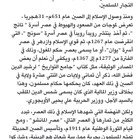
التجار المسلمين.
ومنذ وصول الإسلام إلى الصين عام 651م- 31هجريا ،
تعرض لموجات من الصعود والهبوط في عصر أسرة " تانج
"، ثم أخذ ينتشر رويداً رويداً في عصر أسرة "سونج "، التي
انقرضت عام 1267م، ثم قوي الإسلام وازدهر في عصر
أسرة "يوان"، أو ما يسمى بعصر حكم المغول، وذلك في
الفترة من 1277م إلى 1367م، ويكفي أن نعلم أن بعض
المصادر الوثيقة، مثل كتاب "جامع التواريخ " لرشيد الدين
فضل الله، ذكر أن ثماني ولايات من اثنتي عشرة ولاية في
الصين في ذلك العهد، كان يحكمها حكام مسلمون، وهذا
بخلاف وزير المالية الذي كان يسمى شمس الدين الملقب
بالسيد الآجل، ووزير الحربية علي يحيى الأويجوري.
ولكن النهضة التي شهدها الإسلام في ذلك العصر، تبدد
الكثير من ثمارها في العصر التالي، "عصر المانشو" ، ومع
قيام الثورة الوطنية عام 1911م، وتأسيس الصين الحديثة
تمتع المسلمون بحرية ممارسة شعائرهم الدينية، وشاركوا