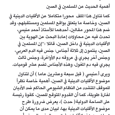
أهمية الحديث عن المسلمين في الصين
كما تناول هذا الملف محورا متكاملا عن الأقليات الدينية في
الصين، وخاصة ما يتعلق بواقع المسلمين ومستقبلهم، وقد
ضم هذا المحور مقالين، أحدهما للأستاذ أحمد منيسي،
تحدث فيه عن محاولات إعادة البحث عن الهوية بين
الأقليات الدينية في داخل الصين، قائلا :"إن المسلمين في
الصين، ينتمون إلى ثلاثة أجناس: جنس فيه الدم العربي،
وجنس آخر يجري في عروقه دم الأواغرة، وجنس ثالث
يجري فيه دم المغول، وهذه الأجناس تضم عشر قوميات.
ويرى أ.منيسي ( قبل سبعة وعشرين عاما ) أن لتناول
موضوع الأقليات الدينية في الصين، أهمية خاصة نظراً
للموقف المتشدد من النظام الشيوعي الحاكم ضد الأديان
لفترة طويلة، كما أن القدوم المتوقع للصين، كقوة رئيسة
على الساحة الدولية( حدث )، يعرض ضرورة طرح
موضوع الأقليات الدينية بها، لبيان مدى ما يمكن أن