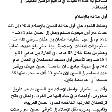
تساهم به هذه الأقليات في تدعيم الوضع الصيني أو
إضعافه.
أول علاقة بالإسلام
وسلط الضوء علي أول علاقة للصين بالإسلام قائلا : إن ذلك
حدث عبر أول مبعوث مسلم وصل إلى الصين عام 31هـ -
651 م ، في عهد الخليفة عثمان بن عفان ـ رضي الله عنه
ـ، ثم توالت البعثات الإسلامية إليها، حتى بلغ عددها ثمانياً
وعشرين بعثة خلال 53 عاما ، في الفترة بين عامي 31 و
184هـ. وقد تأسس أول مسجد للمسلمين في الصين عام
742م، في مدينة جانج ـ آن عاصمة الصين حينئذ، ويقدر
عدد المساجد في الصين الآن بنحو 23 ألف مسجد، منها 55
مسجداً في العاصمة بكين.
وأكد إن استمرار تواصل الإسلام مع الصين تم عن طريق
محورين، أولهما: بريّ جاء إليها من الغرب، وتمثل في فتح
تركستان الشرقية المتاخمة لحدود الصين الغربية،
وثانيهما: بحري، نقل الإسلام إلى شرقي الصين عبر رحلات