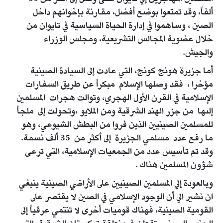
ألفاً، وقد تمتعوا بوضع أفضل، مقارنة بإخوانهم داخل
الصين ، وساهموا في إدارة الحياة السياسية في تايوان من
خلال عضوية المجالس التشريعية، ومجلس الوزراء
والجيش.
أما جزيرة هونج كونج، التي عادت إلى السيادة الصينية
مؤخرا ، فقد وصلها الإسلام مبكراً عن طريق السفارات
الإسلامية في القرن الأول الهجري، وتوالت هجرات المسلمين
إلىها من جزر الهند الشرقية ومن الملايو ،وتحولت إلى ملجأ
للمسلمين الصينيين الذين فروا من البطش الشيوعي، وهو
ما رفع عدد مسلمي الجزيرة إلى أكثر من 35 ألف نسمة.
وقد تم تأسيس عدد من الجمعيات الإسلامية، التي ترعى
شؤون المسلمين هناك .
وبالعودة إلي المسلمين الصينيين على الأراضي الصينية ينبغي
ان نشير الي أن الوجود الإسلامي في الصين لا يقتصر على
القومية الصينية، فهناك قوميات أخرى لا تنتمي عرقياً إلى