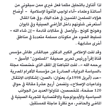
لذا أتناول بالتحليل مثلما فعل غيري ممن سبقوني من
أساتذة وعلماء -أداء لواجب الأخوة الإسلامية - أوضاع
هؤلاء المسلمين المنسيين في هذه البلاد ،وفي هذا المقال
أستعرض شئونهم داخل الأراضي الصينية وفي تايوان
وهونج كونج ..وأواصل في مقالات قادمة – إن شاء الله -
تسليط الضوء علي مكونات مسلمة متعددة في مناطق
أخرى مشابهة .
وقد لفت الإعلامي الكبير الدكتور عبدالقادر طاش مؤسس
قناة إقرأ ورئيس تحرير صحيفة "المسلمون" الأسبق -
يرحمه الله -.. لفت انتباهنا إلى الملف الذي خصّصته مجلة
«السياسة الدولية» الصادرة عن مؤسسة الأهرام المصرية
-عدد (أبريل 1998م)، بعنوان: «الصين: إشكالات الانتقال
وتداعيات الإصلاح»، وتضمن أربع عشرة مقالة في حوالي
120 صفحة، لمتخصصين، تناولوا العديد من الجوانب
السياسية والأيديولوجية والاقتصادية للتجربة الصينية في
الماضي والحاضر، مع نظرة عاجلة للمستقبل.