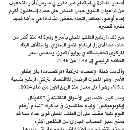
أسعار الفائدة في اجتماع غير مقرر في مارس/آذار للتخفيف
من تداعيات السوق عقب القبض على عمدة إسطنبول أكرم
إمام أوغلو، ليعكس اتجاه خفض الفائدة التي بدأها قبلها
بفترة قصيرة.
مع ذلك، ارتفع الطلب المحلي بأسرع وتيرة له منذ أكثر من
عام، مما أدى إلى ارتفاع النمو السنوي، واستأنف البنك
المركزي تخفيضاته في يوليو/تموز، وخفض سعر
الفائدة الرئيسي إلى 43% من 46%.
وأفادت هيئة الإحصاء التركية (تركستات) بأن إنفاق
الأسر، وهو المحرك الرئيسي للاقتصاد التركي، ارتفع بنسبة
5.1%، وهو أعلى معدل منذ الربع الأول من عام 2024.
وقال كبير اقتصاديي الأسواق الناشئة في "كابيتال
إيكونوميكس" وليام جاكسون في مذكرة: "تقدم أرقام
اليوم دليلا مقلقا على أن الطلب المحلي قوي جدا، مما قد
يمنع عجز الحساب الجاري من التقلص أكثر،
ويمنع التضخم من الانخفاض بالسرعة التي يريدها