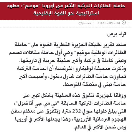
حاملة الطائرات التركية الأكبر في أوروبا "موغيم": خطوة
استراتيجية نحو القوة الإقليمية
2025-09-04
تحليلات
ترك برس
سلط تقرير لشبكة الجزيرة القطرية الضوء على "حاملة
الطائرات الوطنية موغيم" وهي أول حاملة مقاتلات تصمم
وتبنى كاملة في تركيا، وأكبر سفينة حربية في تاريخها.
وذكرت صحيفة لوفيغارو الفرنسية أن الحاملة التركية
تجاوزت حاملة الطائرات شارل ديغول، وأصبحت أكبر
حاملة تبنى في منطقة المتوسط.
ووفقا للجزيرة، تتفوق هذه السفينة بشكل كبير على
حاملة الطائرات التركية السابقة "تي سي جي أناضول"،
التي يبلغ طولها حوالي 232 مترا، وتتفوق على معظم سفن
الهجوم البرمائية الأوروبية، وهذا يجعلها الأكبر في أوروبا
ومن ضمن الأكبر في العالم.