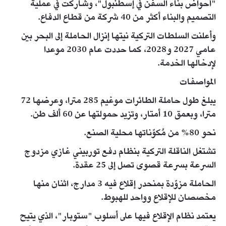
"أحواض بناء السفن في إسطنبول"، وشاركت في عملية
التصميم والبناء أكثر من 40 شركة من قطاع الدفاع.
وأعلنت السلطات التركية نيتها إنزال الحاملة إلى البحر بين
عامي 2027 و2028، كما حددت عام 2030 موعدا
لإدخالها الخدمة.
المواصفات
يبلغ طول حاملة الطائرات موغيم 285 مترا، وعرضها 72
مترا، وبعمق 10 أمتار، وتزيد حمولتها عن 60 ألف طن.
نحو 80% من مُكوّناتها محلية الصنع.
تشتغل الناقلة التركية بنظام دفع توربيني غازي مزدوج
السرعة بسرعة قصوى تصل إلى 25 عقدة.
الحاملة مزوّدة بمنحدر إقلاع فيه 3 مدارج، اثنان منها
مخصصان للإقلاع وواحد للهبوط.
يعتمد نظام الإقلاع فيها على أسلوب "ستوبار"، الذي يتيح