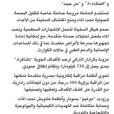
و"العنقاء-3″ و"حر جيت".
تستخدم الحاملة مروحة صامتة خاصة لتقليل البصمة
الصوتية تحت الماء ومنع اكتشاف السفينة من الأعداء.
صمم هيكل السفينة لتحمل الانفجارات السطحية وتحت
الماء بفضل تحليلات صدمة متقدمة، مع إمكانية إعادة
تجهيزها بسرعة لأغراض متعددة، بما في ذلك المساعدات
الإنسانية والدعم الطبي في حالات الكوارث.
مزودة بالرادار التركي لرصد الأهداف الجوية "تشافراد"
بمدى يصل إلى 750 كيلومترا، ونظام إطلاق عمودي.
تحوي أنظمة مراقبة إلكترونية-بصرية متقدمة تمكنها
من المراقبة بزاوية 360 درجة، من دون انبعاثات رادارية،
مع القدرة على كشف الأهداف وتعقبها وتصنيفها.
وزودت "موغيم" بسونار وأنظمة تشويش تحت الماء،
وحماية متكاملة ضد التهديدات الكيميائية والبيولوجية
والإشعاعية والنووية.