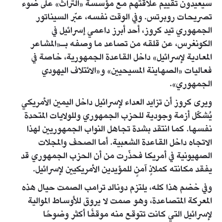
سيعيدون تقييم علاقتهم مع مؤسسة «التراث» على ضوء
تصريحات روبرتس. وفي الوقت نفسه، عبّر السيناتور
الجمهوري تيد كروز، أحد أبرز داعمي إسرائيل في
الكونغرس، عن قلقه من تصاعد ما وصفه بـ«المشاعر
المعادية لإسرائيل» داخل القاعدة الجمهورية، خاصة في
فعاليات «الصهاينة المسيحيين» و«الائتلاف اليهودي
الجمهوري».
ويرى كروز أن تزايد العداء لإسرائيل داخل اليمين الأمريكي
يُشكّل أزمة وجودية للحزب الجمهوري وللولايات المتحدة
نفسها. كما انتقد بشدة تجاهل النواب الجمهوريين لهذا
الاتجاه داخل القاعدة الشعبية. أما الصحف والمجلات
الصهيونية في أمريكا فحذّرت من أن الحزب الجمهوري قد
يفقد مكانته كملاذٍ آمنٍ للمؤيدين الأمريكيين لإسرائيل.
وفي خضم هذا كله، يلتزم دونالد ترامب الصمت حيال هذه
المعركة المتصاعدة، وهو صمت لا يروق للأوساط الموالية
لإسرائيل التي كانت تتوقع منه موقفًا أكثر وضوحًا