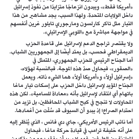
«أمريكا فقط»، ويبدون انزعاجًا متزايدًا من نفوذ إسرائيل
داخل الولايات المتحدة. ولهذا السبب، يجد مشاهير من هذا
التيار مثل تاكر كارلسون ومارجوري تايلور غرين أنفسهم
في مواجهة مباشرة مع «اللوبي الإسرائيلي».
ولا يقتصر تراجع الدعم لإسرائيل على قاعدة الحزب
الديمقراطي فحسب، بل يمتد أيضًا إلى الجمهوريين الشباب.
أما الجناح الرئيسي للحزب الجمهوري، المتمثل في
«الصقور»، فيحاول صدّ هذه الموجة. فبالنسبة لهؤلاء،
«إسرائيل أولاً» و«أمريكا أولاً» هما الشيء ذاته. ويعمل
الجناح المؤيد لإسرائيل داخل الحزب على إسكات تيار ماغا
باتهام أي انتقاد لإسرائيل بأنه «معاداة للسامية». لكن هذه
المحاولات لا تنجح في كبح الشباب المحافظين، بل تزيد من
احتدام الصراع؛ إذ يبدو أن السيوف قد سُلّت من أغمادها.
أما نائب الرئيس الأمريكي، جاي دي فانس ، الذي يُنظر إليه
على أنه خليفة ترامب في قيادة حركة ماغا ، فيحاول