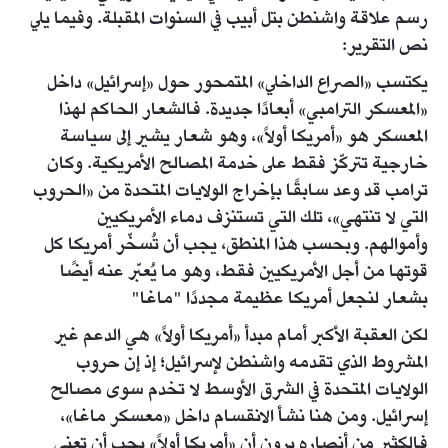
رسم علاقة واشنطن بتل أبيب في السنوات المقبلة. وفيما يلي
نص التقرير:
يكتسب «الصراع الداخلي» المتمحور حول «إسرائيل» داخل
«المعسكر الترامبي» أبعادًا جديدة. فالشعار الحاكم لهذا
المعسكر هو «أمريكا أولاً»، وهو شعار يشير إلى سياسة
خارجية تتركّز فقط على خدمة المصالح الأمريكية. وكان
ترامب قد وعد سابقًا بإخراج الولايات المتحدة من «الحروب
التي لا تنتهي»، تلك التي تستنزف دماء الأمريكيين
وأموالهم. وبحسب هذا المنطق، يجب أن تُسخّر أمريكا كل
قوتها من أجل الأمريكيين فقط، وهو ما يُعبّر عنه أيضًا
بشعار لنجعل أمريكا عظيمة مجددًا "ماغا"
لكن العقبة الأكبر أمام مبدأ «أمريكا أولاً» هي الدعم غير
المشروط الذي تقدمه واشنطن لإسرائيل؛ إذ إن حروب
الولايات المتحدة في الشرق الأوسط لا تخدم سوى مصالح
إسرائيل. ومن هنا نشأ الانقسام داخل «معسكر ماغا»،
فالكثير من أنصاره يرون أن «أمريكا أولاً» يجب أن تعني