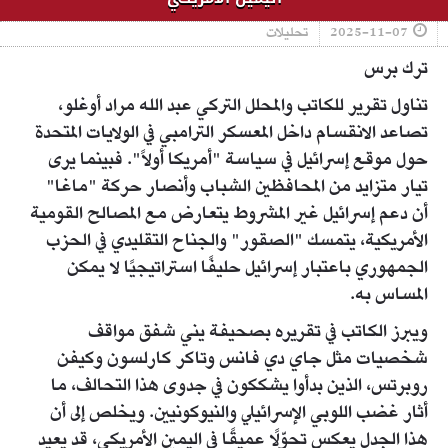
2025-11-07
تحليلات
ترك برس
تناول تقرير للكاتب والمحلل التركي عبد الله مراد أوغلو،
تصاعد الانقسام داخل المعسكر الترامبي في الولايات المتحدة
حول موقع إسرائيل في سياسة "أمريكا أولاً". فبينما يرى
تيار متزايد من المحافظين الشباب وأنصار حركة "ماغا"
أن دعم إسرائيل غير المشروط يتعارض مع المصالح القومية
الأمريكية، يتمسك "الصقور" والجناح التقليدي في الحزب
الجمهوري باعتبار إسرائيل حليفًا استراتيجيًا لا يمكن
المساس به.
ويبرز الكاتب في تقريره بصحيفة يني شفق مواقف
شخصيات مثل جاي دي فانس وتاكر كارلسون وكيفن
روبرتس، الذين بدأوا يشككون في جدوى هذا التحالف، ما
أثار غضب اللوبي الإسرائيلي والنيوكونيين. ويخلص إلى أن
هذا الجدل يعكس تحوّلًا عميقًا في اليمين الأمريكي، قد يعيد