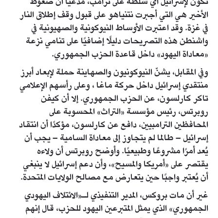
تكون لإسرائيل أي سلطة على ترامب، مدّعيًا أن ضغوط
الأخير هي التي أجبرت نتنياهو على قبول وقف إطلاق النار
في غزة. وقد اعتبرت الأوساط النيوكونية والصهيونية في
واشنطن هذه التصريحات دليلًا إضافيًا على تنامي نزعة
«معاداة اليهود» داخل قاعدة الحزب الجمهوري.
وفي المقابل، يشنّ النيوكونيون والصهاينة حملة لإبعاد أبرز
منتقدي إسرائيل داخل حركة ماغا ، وعلى رأسهم الإعلامي
تاكر كارلسون، عن الحزب الجمهوري. إلا أن كيفن
روبرتس، رئيس مؤسسة «التراث» المحسوبة على
المحافظين الترامبيين، دافع عن كارلسون، مؤكدًا أن انتقاد
إسرائيل – طالما لم يتجاوز إلى معاداة السامية – يجب أن
يُعد أمرًا مشروعًا وطبيعيًا. وأوضح روبرتس أن ولاءه
يقتصر على «أمريكا والمسيح»، وأن دعم إسرائيل لا ينبغي
أن يُعتبر واجبًا حين يتعارض مع مصالح الولايات المتحدة.
غير أن مات بروكس، المدير التنفيذي لـ«الائتلاف اليهودي
الجمهوري» الذي يمثل المتبرعين اليهود للحزب، قال إنهم