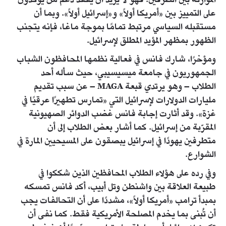
الموازنة بين الطرفين. فهو لا يريد أن يفقد دعم من يؤكدون
على التمييز بين «أمريكا أولاً» و«إسرائيل أولاً». وبما أن
مستقبله السياسي مرتبط تمامًا بموجة ماغا، فإنه يتجنب
الظهور بمظهر المؤيد المطلق لإسرائيل.
ومؤخرًا، شارك فانس في فعالية نظمها المحافظون الشباب
الجمهوريون في جامعة ميسيسيبي، حيث سأله أحد
الطلاب – وهو يرتدي قبعة MAGA – عن سبب تقديم
مليارات الدولارات لإسرائيل التي «تمارس تطهيرًا عرقيًا في
غزة». وقد أثارت إجابة فانس غضب الدوائر الصهيونية
المقرّبة من إسرائيل. كما أشار بعض الطلاب إلى أن
متطرفين يهودًا في إسرائيل يبصقون على المسيحيين المارة في
الشوارع.
وفي رده على هؤلاء الطلاب المحافظين الذين شككوا في
طبيعة العلاقة بين واشنطن وتل أبيب، أكد فانس تمسكه
بمبدأ ترامب «أمريكا أولاً»، مشددًا على أن التحالفات يجب
أن تُبنى بما يخدم المصلحة الأمريكية فقط. كما نفى أن