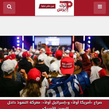
صراع «أمريكا أولاً» و«إسرائيل أولاً»: معركة النفوذ داخل
اليمين الأمريكي