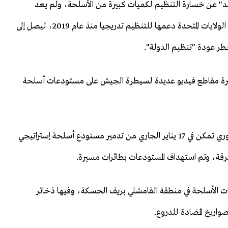
د" عن خسارة التنظيم لكميات كبيرة من الأسلحة، ولم يعد
يمتلك الحجم السابق من التسليح، خاصة بعد أن قلصت الولايات المتحدة دعمها للتنظيم تدريجيا منذ عام 2019، ليصل إلى
لأخيرة مقاطع فيديو عديدة لسيطرة الجيش على مستودعات أسلحة
كما علمت الجزيرة نت من مصادر ميدانية أن الجيش السوري تمكن في 17 يناير الجاري من تدمير مستودع أسلحة إستراتيجي
 الأسلحة في منطقة القامشلي بريف الحسكة، وفيها ذخائر
صواريخ المضادة للدروع.