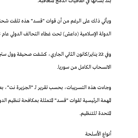
بند بشأنها في اتفاقيات الدمج المتعاقبة.
ويأتي ذلك على الرغم من أن قوات "قسد" هذه تلقت شحنا
الدولة الإسلامية (داعش) تحت غطاء التحالف الدولي عام 2015.
وفي 22 يناير/كانون الثاني الجاري، كشفت صحيفة وول
الانسحاب الكامل من سوريا.
وجاءت هذه التسريبات، بحسب تقرير لـ "الجزيرة نت"، بعد أي
المهمة الرئيسية لقوات "قسد" المتمثلة بمكافحة تنظيم ال
المتحدة للتنظيم.
أنواع الأسلحة