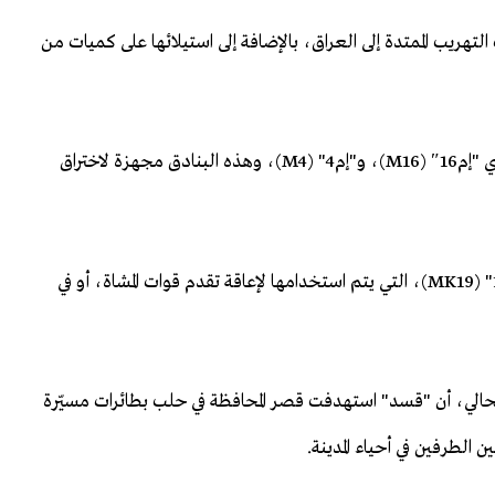
هريب الممتدة إلى العراق، بالإضافة إلى استيلائها على كميات من
وحصلت "قسد" على بنادق آلية أمريكية الصنعة من طرازي "إم16″ (M16)، و"إم4" (M4)، وهذه البنادق مجهزة لاختراق
وظهرت بحوزة قسد قاذفات قنابل آلية من طراز "إم كي 19" (MK19)، التي يتم استخدامها لإعاقة تقدم قوات المشاة، أو في
الحالي، أن "قسد" استهدفت قصر المحافظة في حلب بطائرات مسيّرة
 الطرفين في أحياء المدينة.