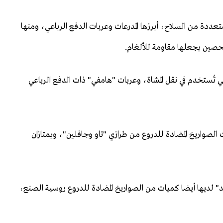
متعددة من السلاح، أبرزها المدرعات وعربات الدفع الرباعي، ومنها
تحصين يجعلها مقاومة للألغام.
تي تُستخدم في نقل المشاة، وعربات "هامفي" ذات الدفع الرباعي
لصواريخ المضادة للدروع من طرازي "تاو وجافلين"، ويمتازان
د" لديها أيضا كميات من الصواريخ المضادة للدروع روسية الصنع،