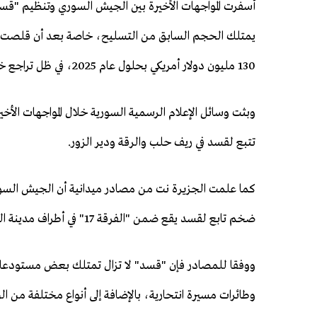
أسفرت المواجهات الأخيرة بين الجيش السوري وتنظيم "قس
130 مليون دولار أمريكي بحلول عام 2025، في ظل تراجع خطر عودة "تنظيم الدولة".
وبثت وسائل الإعلام الرسمية السورية خلال المواجهات ا
تتبع لقسد في ريف حلب والرقة ودير الزور.
ضخم تابع لقسد يقع ضمن "الفرقة 17" في أطراف مدينة الرقة، وتم استهداف المستودعات بطائرات مسيرة.
ووفقا للمصادر فإن "قسد" لا تزال تمتلك بعض مستودعات
وطائرات مسيرة انتحارية، بالإضافة إلى أنواع مختلفة من ال