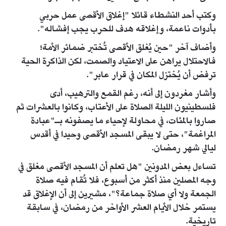
وكتب أحد النشطاء قائلا "إغلاق الأقصى عمل حربي
بأدوات ناعمة، وإغلاقه هدف للحرب يجب إفشاله".
وأضاف آخر "حين يُغلق الأقصى تُختبر ضمائر الأمة؛
فالاحتلال يراهن على الاعتياد والصمت، لكن الذاكرة الحية
ترفض أن يُختزل المكان في قرار عابر".
وأشار مغردون إلى أنه، رغم القمع والترهيب، أدى
فلسطينيون الليلة الصلاة على الأعتاب، وكانوا بالعشرات ثم
صاروا بالمئات، في محاولة لإحياء ما يصفونه بـ"عبادة
المراغمة"، حتى لا يبقى المسجد الأقصى وحيدا في أقدس
ليالي شهر رمضان.
تساءل بعض المدونين "هل تعلم أن المسجد الأقصى مغلق في
وجه المصلين منذ أكثر من أسبوع، فلا تُقام فيه صلاة
الجمعة ولا أي صلاة جماعة؟"، مشيرين إلى أن الإغلاق قد
يستمر خلال الأيام العشر الأواخر من رمضان، في سابقة
تاريخية.