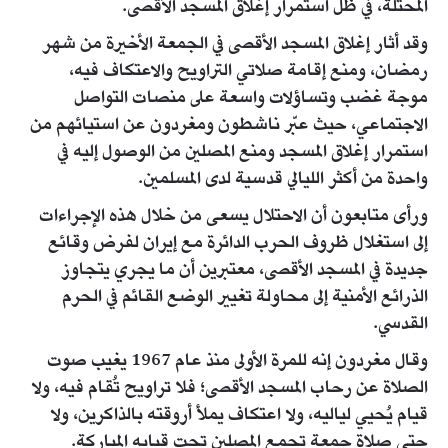
المحتلة، في ظل استمرار إغلاق المسجد الأقصى.
وقد أثار إغلاق المسجد الأقصى في الجمعة الأخيرة من شهر
رمضان، ومنع إقامة صلاتي التراويح والاعتكاف فيه،
موجة غضب وتساؤلات واسعة على منصات التواصل
الاجتماعي، حيث عبّر ناشطون ومغردون عن استيائهم من
استمرار إغلاق المسجد ومنع المصلين من الوصول إليه في
واحدة من أكثر الليالي قدسية لدى المسلمين.
ورأى متابعون أن الاحتلال يسعى من خلال هذه الإجراءات
إلى استغلال ظروف الحرب الدائرة مع إيران لفرض وقائع
جديدة في المسجد الأقصى، معتبرين أن ما يجري يتجاوز
الذرائع الأمنية إلى محاولة تغيير الوضع القائم في الحرم
القدسي.
وقال مغردون إنه للمرة الأولى منذ عام 1967 يغيب صوت
الصلاة عن رحاب المسجد الأقصى؛ فلا تراويح تُقام فيه، ولا
قيام يُحيي لياليه، ولا اعتكاف يملأ أروقته بالذاكرين، ولا
حتى صلاة جمعة تجمع المصلين تحت قبابه المباركة.