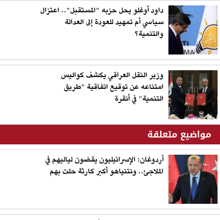
داود أوغلو يحل حزبه "المستقبل".. اعتزال
سياسي أم تمهيد للعودة إلى العدالة
والتنمية؟
وزير النقل العراقي يكشف كواليس
امتناعه عن توقيع اتفاقية "طريق
التنمية" في أنقرة
مواضيع متعلقة
أردوغان: الإسرائيليون يقضون لياليهم في
الملاجئ.. ونتنياهو أكبر كارثة حلت بهم