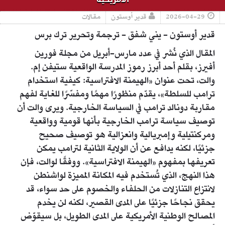
2026-04-29
قدير أوستون
مقالات
قدير أوستون - يني شفق - ترجمة وتحرير ترك برس
المقال الذي نُشر في عدد مارس-أبريل من مجلة فورين
أفيرز، بقلم أحد أبرز رموز المدرسة الواقعية ستيفن إم.
والت، تحت عنوان «الهيمنة الافتراسية: كيفية استخدام
ترامب للسلطة»، يقدّم منظورًا مهمًا ومفسّرًا للغاية لفهم
مقاربة دونالد ترامب في السياسة الخارجية. ويرى والت أن
توصيف سياسة ترامب الخارجية بأنها قومية وواقعية
ومركنتيلية وإمبريالية وانعزالية هو توصيف صحيح
جزئيًا، لكنه يدافع عن أن الولاية الثانية لترامب يمكن
تعريفها بمفهوم «الهيمنة الافتراسية». ووفقًا لوالت، فإن
هذا النهج، الذي تُستخدم فيه المكانة المميزة لواشنطن
لانتزاع التنازلات من الحلفاء والخصوم على حد سواء، قد
يحقق نجاحًا جزئيًا على المدى القصير، لكنه لن يخدم
المصالح الوطنية الأمريكية على المدى الطويل، بل سيقوّض