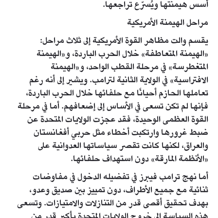
أسس هيمنتها ويُسرّع تراجعها.
مراحل الهيمنة الأمريكية
يقسم والت مظاهر القوة الأمريكية إلى ثلاث مراحل:
«الهيمنة المتعاطفة» خلال الحرب الباردة، و«الهيمنة
المتغطرسة» في مرحلة القطب الواحد، و«الهيمنة
الافتراسية» في الولاية الثانية لترامب. ويشير إلى أنه رغم
تعاملها الحازم أحيانًا مع حلفائها خلال الحرب الباردة،
فإنها لم تكن تسعى في الأساس إلى إضعافهم. أما في مرحلة
القوة العظمى الوحيدة، فقد عجزت الولايات المتحدة عن
ضبط غرورها وارتكبت أخطاء مثل حربي أفغانستان
والعراق، لكنها كانت تقصر سياساتها العدوانية على
«الأنظمة المارقة» دون استهداف حلفائها.
أما نهج ترامب فيبرز في تفضيله الدخول في مفاوضات
ثنائية مع جميع الأطراف، دون تمييز بين صديق وعدو،
بهدف تحقيق أقصى قدر من التنازلات والامتيازات. وتسعى
هذه السياسة إلى خروج الولايات المتحدة بأكبر قدر من