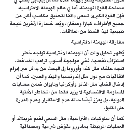
الدول الصديقة يُنظر إليهما عادة كعامل إيجابي يصب في
مصلحة القوة المهيمنة. أما في عالم الهيمنة الافتراسية،
فإن القوة الكبرى تسعى دائمًا لتحقيق مكاسب أكبر من
جميع الأطراف، كبارًا وصغارًا، ويُعد خسارة الآخرين نتيجة
طبيعية لهذا النمط من العلاقات.
مفارقة الهيمنة الافتراسية
يُظهر تحليل والت أن الهيمنة الافتراسية تواجه خطر
استنزاف نفسها. ففي مواجهة أسلوب ترامب الضاغط،
تتجه حلفاء مثل كندا وأوروبا إلى البحث عن بدائل عبر إبرام
اتفاقيات مع دول مثل إندونيسيا والهند والصين. كما أن
إدخال قضايا مثل الناتو وأوكرانيا وتايوان ضمن حسابات
المساومة الاقتصادية لا يزيد فقط من المخاطر الأمنية
الدولية، بل يعزز أيضًا حالة عدم الاستقرار وعدم القدرة
على التنبؤ.
كما أن سلوكيات «افتراسية» مثل السعي لضم غرينلاند أو
العمليات المرتبطة بمادورو تقوّض شرعية ومصداقية