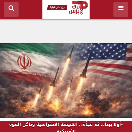
«أولًا ببطء، ثم فجأة»: الهيمنة الافتراسية وتآكل القوة
الأمريكية