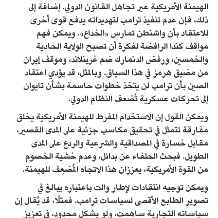
الهيمنة الأمريكية عبر تجاهل القانون الدولي. إضافة إلى
ذلك، فإن عدم تنفيذ ترامب لتهديداته يدفع قوى أخرى
للاعتقاد بأن واشنطن تمارس «الخداع». ويمكن فهم
مواقف كندا الرافضة لفكرة أن تصبح الولاية الحادية
والخمسين، ورفض الدنمارك ضم غرينلاند، وموقف إيران
من مضيق هرمز في هذا السياق. وبالمثل، قد يؤدي اعتقاد
الصين بأن ترامب لن يتخذ خطوات حاسمة بشأن تايوان
إلى تحركات عسكرية تُضعف النظام الدولي.
ويمكن القول إن الاستخدام المفرط للهيمنة الأمريكية يخلق
مفارقة تتمثل في تحقيق مكاسب جزئية على المدى القصير،
مقابل خسارة في المصداقية والشرعية والردع على المدى
الطويل. فبحث الحلفاء عن بدائل، وعدم خشية الخصوم
من القوة الأمريكية، يعززان هذا الاتجاه المُضعِف للهيمنة.
ويمكن توجيه انتقادات لإطار والت باعتباره يبالغ في
تصوير الطابع الأقصى لسياسات ترامب. فمثلًا، قد يُقال إن
سياساته التجارية ساهمت، ولو بشكل محدود، في تعزيز