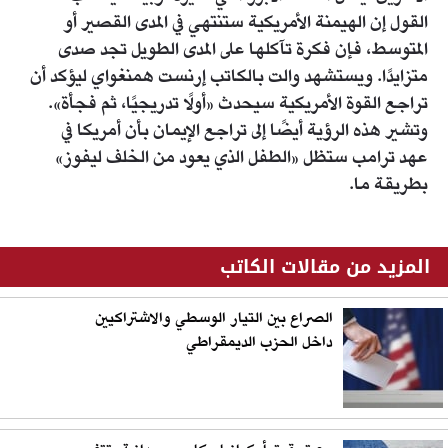
القول إن الهيمنة الأمريكية ستنتهي في المدى القصير أو
المتوسط، فإن فكرة تآكلها على المدى الطويل تجد صدى
متزايدًا. ويستشهد والت بالكاتب إرنست همنغواي ليؤكد أن
تراجع القوة الأمريكية سيحدث «أولًا تدريجيًا، ثم فجأة».
وتشير هذه الرؤية أيضًا إلى تراجع الإيمان بأن أمريكا في
عهد ترامب ستظل «الطفل الذي يعود من الخلف ليفوز»
بطريقة ما.
المزيد من مقالات الكاتب
الصراع بين التيار الوسطي والاشتراكيين
داخل الحزب الديمقراطي