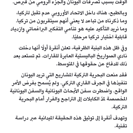
الوقت بسبب تصرفات اليونان والجزء الرومي من قبرص.
وبالطبع، هناك داخل الاتحاد الأوروبي عدم تقبل لتركيا،
وما ذكرناه من تباعد لا يعني أنهم سيتقربون من تركيا.
وما نريد التأكيد عليه هو تنامي التفكير البراغماتي وازدياد
قابلية اختيار تركيا مرحليًا.
وفي ظل هذه البنية الظرفية، تعلن أنقرة أولًا أنها دخلت
نادي الصواريخ الباليستية العابرة للقارات. ثم تستعد بعد
ذلك للدفاع عن حقوقها في المتوسط.
فقد منعت البحرية التركية المشاريع التي تريد اليونان
تنفيذها في الجرف القاري التركي. ولم يُسمح بفرض الأمر
الواقع. واضطرت سفن الأبحاث اليونانية والسفن اليونانية
المخصصة لمدّ الكابلات إلى التراجع والفرار أمام البحرية
التركية.
وتهدف أنقرة إلى توثيق هذه الحقيقة الميدانية عبر دراسة
تقنية.