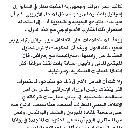
كانت المجر وبولندا وجمهورية التشيك تنظر في السابق إلى
إسرائيل باعتبارها «درعها» داخل الاتحاد الأوروبي. غير أن
سياسات نتنياهو اليمينية والشعبوية أدت إلى استحالة
استمرار ذلك التقارب الأيديولوجي مع هذه الدول…
ووفقًا للاستطلاعات، فإن التعاطف مع إسرائيل يتراجع بين
شعوب تلك الدول. ورغم أن الحكومات لا تزال تحاول
الحفاظ على روابطها الاستراتيجية مع إسرائيل، فإن
المجتمع المدني والأجيال الشابة باتت تتخذ موقفًا أكثر
انتقادًا للعمليات العسكرية الإسرائيلية.
ولا شك أن العامل الأكبر في ذلك هو نتنياهو. فالخطوات
التي يتخذها رئيس الوزراء الإسرائيلي القاتل من أجل
مصالحه الشخصية، إلى جانب ممارسات شركائه في
الائتلاف اليميني المتطرف، أصبحت عبئًا يصعب الدفاع عنه
حتى بالنسبة للقادة المجريين والتشيك والبولنديين. وليس
من المستغرب اليوم أن تسعى الحكومات المتجددة في بولندا