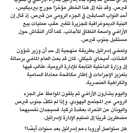
قبرص. وقد نبّه إلى هذا الخطر مؤخرًا جورج بيرديكيس،
أحد النواب السابقين في الجزء الرومي من قبرص. إذ قال إن
البنية الديموغرافية للجزيرة تتغير عقب عمليات بيع
الأراضي واسعة النطاق للأجانب. كما أثار النقاش حول
مستقبل جنوب قبرص.
وتمضي إسرائيل بطريقة منهجية إلى حد أن وزير شؤون
الشتات، أميحاي شيكلي، كان قد بعث العام الماضي برسالة
إلى وزارة الداخلية التابعة للإدارة الرومية، طالب فيها
بتعزيز الإجراءات في إطار مكافحة معاداة السامية
والكراهية العنصرية.
واليوم يشترون الأراضي ثم يلقون المواعظ على الجزء
الرومي عبر المجتمع اليهودي. وإذا لم تكفّ جنوب قبرص
واليونان عن التحرك بعقدة تركيا، فسيجدان نفسيهما
مضطرين قريبًا إلى تسليم الإدارة لإسرائيل.
هل ستواصل أوروبا دعم إسرائيل بعد سنوات أيضًا؟