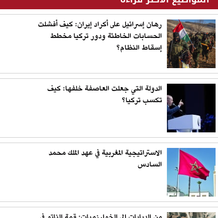
رهان إسرائيل على أكراد إيران: كيف أفشلت
الحسابات الخاطئة ودور تركيا مخطط
إسقاط النظام؟
الدولة التي جعلت العاصفة خلفها: كيف
تكسب تركيا؟
الاستراتيجية المغربية في عهد الملك محمد
السادس
من الدبابات إلى الخوارزميات: قمة الناتو في