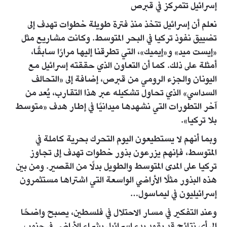
إسرائيل تتمركز في قبرص
نعلم أن إسرائيل تتخذ منذ فترة طويلة خطوات تهدف إلى
تضييق نفوذ تركيا في البحر المتوسط. وكانت مشاريع مثل
«إيست ميد» و«إيميك»، التي تطرقنا إليها مرارًا سابقًا،
أمثلة على ذلك. كما أن التعاون الذي حققته إسرائيل مع
اليونان والجزء الرومي من قبرص، إضافة إلى «التحالف
السداسي» الذي تحاول تشكيله عبر هذا التقارب، يُعد من
آخر التطورات التي نشهدها ميدانيًا في إطار هدف «متوسط
بلا تركيا».
وبما أنهم لا يستطيعون اليوم التحرك بحرية كاملة في
المتوسط، فإنهم يزرعون بذور خطوات تهدف إلى تجاوز
تركيا على المدى المتوسط والطويل بدلًا من القصير. ومن بين
هذه البذور مثلًا الأراضي الواسعة التي اشتراها مستثمرون
إسرائيليون في ليماسول…
وعند التفكير في مسار الاحتلال في فلسطين، يصبح واضحًا
إلى أي نتائج قد يقود بدء إسرائيل بشراء الأراضي في جنوب