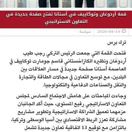
قمة أردوغان وتوكاييف في أستانا تفتح صفحة جديدة في
التعاون الاستراتيجي
2026-05-14
سياسة
ترك برس
فتحت القمة التي جمعت الرئيس التركي رجب طيب
أردوغان ونظيره الكازاخستاني قاسم جومارت توكاييف في
العاصمة أستانا صفحة جديدة في مسار العلاقات بين
البلدين، مع توسع التعاون في مجالات الطاقة والتجارة
والنقل والصناعات الدفاعية والتكنولوجيا.
وجاءت المباحثات على هامش الاجتماع السادس لمجلس
التعاون الاستراتيجي رفيع المستوى، حيث أكد الجانبان
عزمهما تعميق الشراكة الاستراتيجية وتطوير مشاريع
مشتركة تعزز الربط الاقتصادي بين آسيا الوسطى وتركيا،
بالتزامن مع توقيع 13 اتفاقية تعاون جديدة تشمل