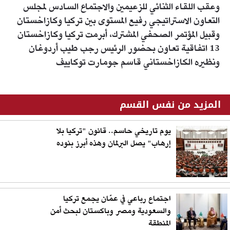
وعقب اللقاء الثنائي للزعيمين والاجتماع السادس لمجلس
التعاون الاستراتيجي رفيع المستوى بين تركيا وكازاخستان
وقبيل المؤتمر الصحفي المشترك، أبرمت تركيا وكازاخستان
13 اتفاقية تعاون بحضور الرئيس رجب طيب أردوغان
ونظيره الكازاخستاني قاسم جومارت توكاييف
المزيد من نفس القسم
يوم تاريخي حاسم.. قانون "تركيا بلا
إرهاب" يصل البرلمان وهذه أبرز بنوده
اجتماع رباعي في عمّان يجمع تركيا
والسعودية ومصر وباكستان لبحث أمن
المنطقة