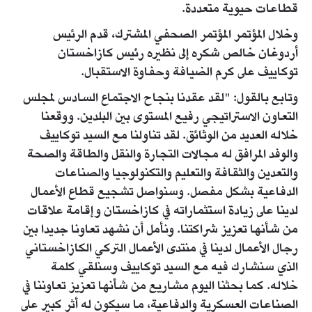
قطاعات حيوية متعددة.
وخلال المؤتمر المؤتمر الصحفي المشترك، قدم الرئيس
أردوغان خالص شكره إلى نظيره رئيس كازاخستان
توكاييف على كرم الضيافة وحفاوة الاستقبال.
وتابع بالقول: "لقد عقدنا بنجاح الاجتماع السادس لمجلس
التعاون الاستراتيجي رفيع المستوى بين البلدين. ووقعنا
خلاله العديد من الوثائق. لقد تناولنا مع السيد توكاييف
والوفد المرافق له مجالات التجارة والنقل والطاقة والصحة
والتعدين والثقافة والتعليم والتكنولوجيا والصناعات
الدفاعية بشكل مفصل. وسنواصل تشجيع قطاع الأعمال
لدينا على زيادة استثماراته في كازاخستان وإقامة علاقات
من شأنها تعزيز شراكتنا. ونأمل أن نشهد تعاونا جديدا بين
رجال الأعمال لدينا في منتدى الأعمال التركي الكازاخستاني
الذي سنشارك فيه مع السيد توكاييف وسنلقي كلمة
خلاله. كما بحثنا اليوم مشاريع من شأنها تعزيز تعاوننا في
الصناعات العسكرية والدفاعية، ما سيكون له أثر كبير على