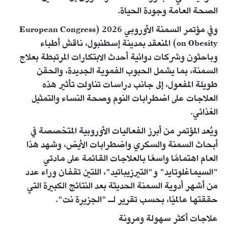
الصحة العامة وجودة الحياة.
وفي مؤتمر السمنة الأوروبي 2026 (European Congress
on Obesity) المنعقد بمدينة إسطنبول، ناقش أطباء
وباحثون وشركات دوائية أحدث الابتكارات المرتبطة بعلاج
السمنة، بما يشمل الحبوب الفموية الجديدة، والحقن
طويلة المفعول، إلى جانب دراسات تناولت تأثير هذه
العلاجات على اضطرابات النوم وصحة النساء والتمثيل
الغذائي.
ويُعد المؤتمر من أبرز الفعاليات الأوروبية المتخصصة في
أبحاث السمنة والسكري واضطرابات الأيض، وشهد هذا
العام اهتمامًا واسعًا بالعلاجات القائمة على مادتي
"السيماغلوتايد" و"التيرزيباتيد"، اللتين تقفان وراء عدد
من أشهر أدوية السمنة الحديثة بعد النتائج الكبيرة التي
حققتها عالميًا، بحسب تقرير لـ "الجزيرة نت".
علاجات أكثر سهولة ومرونة