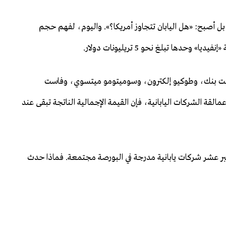
بل أصبح: «هل اليابان تتجاوز أمريكا؟». واليوم، لفهم حجم
دها تبلغ نحو 5 تريليونات دولار.
فت بنك، وطوكيو إلكترون، وسوميتومو ميتسوي، وفاست
قة الشركات اليابانية، فإن القيمة الإجمالية الناتجة تبقى عند
كبر عشر شركات يابانية مدرجة في البورصة مجتمعة. فماذا حدث