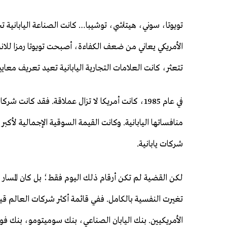
تويوتا، سوني، هيتاشي، توشيبا… كانت الصناعة اليابانية ت
الأمريكي يعاني من ضعف الكفاءة، أصبحت تويوتا رمزا للانضب
تتعثر، كانت العلامات التجارية اليابانية تعيد تعريف معايير
منافساتها اليابانية. وكانت القيمة السوقية الإجمالية لأك
شركات يابانية.
تغيرت النفسية بالكامل. ففي قائمة أكثر شركات العالم قيمة
الأمريكيين. بنك اليابان الصناعي، بنك سوميتومو، بنك ف