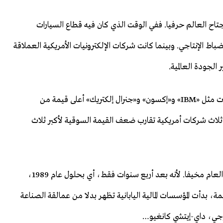
جتاح العالم حرفيا. ففي الوقت الذي كان فيه قطاع السيارات
اط الإنتاجي. وبينما كانت شركات الإلكترونيات الأمريكية العملاقة
 الجودة العالمية.
في عام 1985، كانت أمريكا لا تزال عملاقة. فقد كانت شركات مثل «IBM» و«إكسون» و«جنرال إلكتريك» أعلى قيمة من
بر ثلاث شركات أمريكية تقارب ضعف القيمة السوقية لأكبر ثلاث
لكن القضية لم تكن أرقام ذلك اليوم فقط؛ بل كان المسار العام مخيفا. لأنه بعد أربع سنوات فقط، أي بحلول عام 1989،
، بدأت المؤسسات المالية اليابانية تظهر بدلا من عمالقة الصناعة
وجي، داي-إيتشي كانغيو…