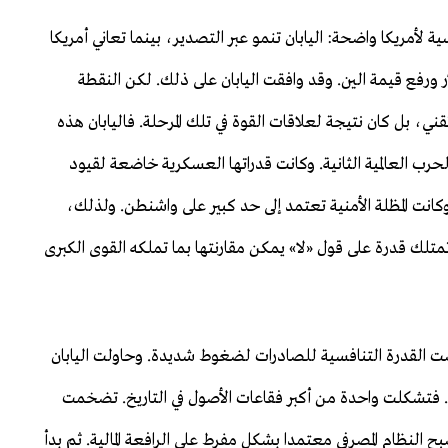
الأساسية لأمريكا واضحة: اليابان تنمو عبر التصدير، بينما تعاني أمريكا
رفع قيمة الين. وقد وافقت اليابان على ذلك. لكن النقطة
ي، بل كان نتيجة لعلاقات القوة في تلك المرحلة. فاليابان هذه
الحرب العالمية الثانية. وكانت قدراتها العسكرية خاضعة لقيود
نت المظلة الأمنية تعتمد إلى حد كبير على واشنطن. ولذلك،
لك قدرة على قول «لا» يمكن مقارنتها بما تملكه القوى الكبرى
 القدرة التنافسية للصادرات لضغوط شديدة. وحاولت اليابان
 فتشكلت واحدة من أكبر فقاعات الأصول في التاريخ. تضخمت
النظام المصرفي معتمدا بشكل مفرط على الرافعة المالية. ثم بدأ