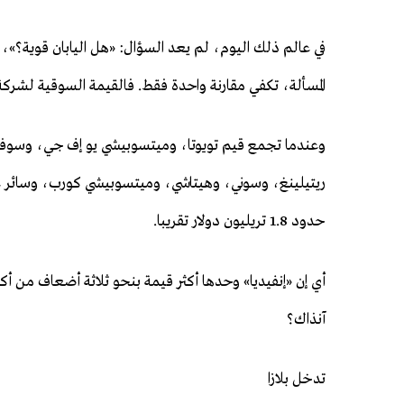
في عالم ذلك اليوم، لم يعد السؤال: «هل اليابان قوية؟»، 
المسألة، تكفي مقارنة واحدة فقط. فالقيمة السوقية لشركة «إنفيديا» وح
وعندما تجمع قيم تويوتا، وميتسوبيشي يو إف جي، وسو
ريتيلينغ، وسوني، وهيتاشي، وميتسوبيشي كورب، وسائر عمال
حدود 1.8 تريليون دولار تقريبا.
أي إن «إنفيديا» وحدها أكثر قيمة بنحو ثلاثة أضعاف من أ
آنذاك؟
تدخل بلازا