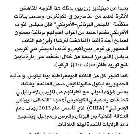
بعيدا عن مينينديز وروبيو، يمتلك هذا التوجه المناهض
لأنقرة العديد من المناصرين في الكونغرس. وحسب بيانات
منظّمة "المجلس اليوناني-الأمريكي" فإن مجلس النواب
الأمريكي يضم العديد من النواب أصولهم يونانية يعملون
لصالح أجندة أثينا (المناهضة لتركيا) وأبرزهم النائب
الجمهوري غوس بيليراكيس والنائب الديمقراطي كريس
باباس (الذي برز اسمه من خلال الضغط على إدارة بايدن
لمنع توريد طائرات إف-16 إلى تركيا).
كما تظهر كل من النائبة الديمقراطية دينا تيتوس، والنائبة
الجمهورية نيكول ماليوتاكيس ضمن القائمة. يشتبك
بعض هؤلاء النواب مع نظرائهم من المؤيدين لإسرائيل في
تحالفات رسمية في الكونغرس أهمها "التحالف اليوناني
الإسرائيلي" (CHIA) الذي تأسس عام 2013 بهدف دعم
العلاقة الثلاثية بين اليونان وقبرص وإسرائيل، وتشجيع
دعم الولايات المتحدة لهذه العلاقات.