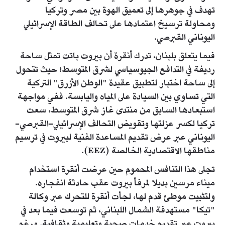
تهدف في جوهرها إلى تعميق الهوة بين مصر وتركيا
ومحاولة ترسيخ اعتمادها على تحالف الطاقة الإسرائيلي
اليوناني القبرصي.
فيما يتعلق بلبنان، تدرك أنقرة أن بيروت باتت تمثل ساحة
رديفة في التدافع الجيوسياسي لشرق المتوسط؛ حيث تتحول
إلى ساحة اختبار لتطبيق عقيدة "الوطن الأزرق" التركية
التي تساوي بين السيادة على المياه واليابسة. ففي مواجهة
استبعادها السابق من منتدى غاز شرق المتوسط، سعت
تركيا لكسر عزلتها وتقويض التحالف الإسرائيلي-القبرصي-
اليوناني عبر عرض تقديم المساعدة الفنية لبيروت في ترسيم
مناطقها الاقتصادية الخالصة (EEZ).
تجلى هذا التنافس المحموم حين عرضت أنقرة استخدام
ميناء مرسين بديلا لمرفأ بيروت عقب حادثة انفجاره.
ولتثبيت موطئ قدم لها، لجأت أنقرة للتحرك عبر وكالة
"تيكا" مستهدفة الشمال اللبناني، ثم توسعت فيما بعد في
بيروت عبر تقديم خدمات صحية وتعليمية وثقافية. ورغم