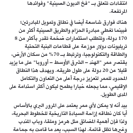
انتقادات تتعلق بـ "فخ الديون الصينية" وفوائدها
المرتفعة.
هناك فوارق شاسعة أيضا في نطاق وتمويل المبادرتين؛
فبينما تغطي مبادرة الحزام والطريق الصينية أكثر من
170 دولة، وتتطلب استثمارات ضخمة تقدر بأكثر من 8
تريليونات دولار موزعة على قطاعات البنية التحتية
والطاقة والتكنولوجيا، وترتبط بـ 70% من سكان الأرض،
يقتصر ممر "الهند – الشرق الأوسط – أوروبا" على ما يزيد
قليلا عن 20 دولة على طول طريقه. ويهدف هذا النطاق
المحدود للممر لتعزيز درجة أعلى من التعاون والتكامل
الإقليمي، مما يجعله خيارا يطمح ليكون أكثر استدامة على
المدى الطويل.
بيد أنه لا يمكن لأي ممر يعتمد على المرور البري بالأساس
أيا كان نطاقه إزاحة السيادة التاريخية للخطوط البحرية،
ولذا فإن أهمية المضائق مثل هرمز وملقا، وباب المندب
وغيرها تظل قائمة. لهذا السبب، يعد ما قامت به جماعة