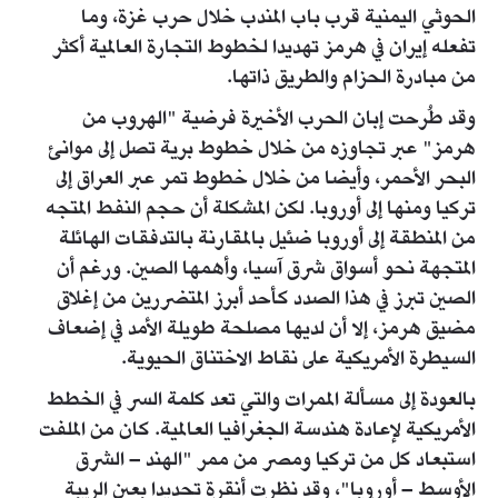
الحوثي اليمنية قرب باب المندب خلال حرب غزة، وما
تفعله إيران في هرمز تهديدا لخطوط التجارة العالمية أكثر
من مبادرة الحزام والطريق ذاتها.
وقد طُرحت إبان الحرب الأخيرة فرضية "الهروب من
هرمز" عبر تجاوزه من خلال خطوط برية تصل إلى موانئ
البحر الأحمر، وأيضا من خلال خطوط تمر عبر العراق إلى
تركيا ومنها إلى أوروبا. لكن المشكلة أن حجم النفط المتجه
من المنطقة إلى أوروبا ضئيل بالمقارنة بالتدفقات الهائلة
المتجهة نحو أسواق شرق آسيا، وأهمها الصين. ورغم أن
الصين تبرز في هذا الصدد كأحد أبرز المتضررين من إغلاق
مضيق هرمز، إلا أن لديها مصلحة طويلة الأمد في إضعاف
السيطرة الأمريكية على نقاط الاختناق الحيوية.
بالعودة إلى مسألة الممرات والتي تعد كلمة السر في الخطط
الأمريكية لإعادة هندسة الجغرافيا العالمية. كان من الملفت
استبعاد كل من تركيا ومصر من ممر "الهند – الشرق
الأوسط – أوروبا"، وقد نظرت أنقرة تحديدا بعين الريبة