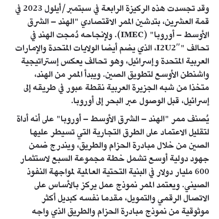
وقد تجسدت هذه الركيزة الرابعة في سبتمبر/أيلول 2023 في
قمة العشرين، بتدشين الممر الاقتصادي "الهند – الشرق
الأوسط – أوروبا" (IMEC). ولإنجاحه دُمجت الهند في
تحالف "I2U2″، الذي يضم أيضا الولايات المتحدة والإمارات
العربية المتحدة وإسرائيل، وهو تحالف يعكس إستراتيجية
واشنطن الأوسع لتطويق الصين. ويبدأ الممر من الهند،
متخذا من شبه الجزيرة العربية نقطة عبور في طريقه إلى
إسرائيل، قبل الوصول عبر البحر إلى أوروبا.
يُصنف ممر "الهند – الشرق الأوسط – أوروبا" على أنه أداة
لتقليل الاعتماد على الطرق التجارية التي تسيطر عليها
الصين من خلال مبادرة الحزام والطريق، ويندرج ضمن
جهود دولية أوسع تشمل خطة مجموعة السبع لاستثمار
600 مليار دولار في البنية التحتية العالمية لمواجهة النفوذ
الصيني. ويعتمد الممر نموذج عمل يركز بالأساس على
الاتصال الرقمي والتمويل، مقدما نفسه كبديل أكثر
موثوقية من نموذج مبادرة الحزام والطريق الذي واجه