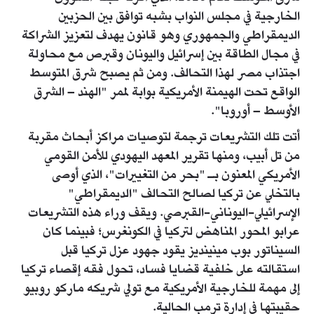
الخارجية في مجلس النواب بشبه توافق بين الحزبين
الديمقراطي والجمهوري وهو قانون يهدف لتعزيز الشراكة
في مجال الطاقة بين إسرائيل واليونان وقبرص مع محاولة
اجتذاب مصر لهذا التحالف. ومن ثم يصبح شرق المتوسط
الواقع تحت الهيمنة الأمريكية بوابة لممر "الهند – الشرق
الأوسط – أوروبا".
أتت تلك التشريعات ترجمة لتوصيات مراكز أبحاث مقربة
من تل أبيب، ومنها تقرير المعهد اليهودي للأمن القومي
الأمريكي المعنون بـ "بحر من التغييرات"، الذي أوصى
بالتخلي عن تركيا لصالح التحالف "الديمقراطي"
الإسرائيلي-اليوناني-القبرصي. ويقف وراء هذه التشريعات
عرابو المحور المناهض لتركيا في الكونغرس؛ فبينما كان
السيناتور بوب مينينديز يقود جهود عزل تركيا قبل
استقالته على خلفية قضايا فساد، تحول فقه إقصاء تركيا
إلى مهمة للخارجية الأمريكية مع تولي شريكه ماركو روبيو
حقيبتها في إدارة ترمب الحالية.