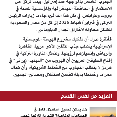
الجنوب المشتعل بالمواجهة ضد إسرائيل، بينما تركز على
الاستثمار في الحاضنة الديمغرافية والمؤسسية للسنة في
بيروت وطرابلس. في ظل هذا التدافع، جاءت زيارات الرئيس
التركي في فبراير/شباط 2026 إلى كل من مصر والسعودية
لتشكل محاولة لاختراق الجدار الدبلوماسي.
فأنقرة تدرك أن تفكيك مشروع الهيمنة اللوجستية
الإسرائيلية يتطلب جذب الثقلين الأكبر عربيا، القاهرة
والرياض وانحيازهم لرؤيتها. وتتمثل المناورة التركية في
إقناع الحليفين العربيين أن الهروب من "التهديد الإيراني" في
هرمز لا يتطلب التجاوب مع الخطط الأمريكية، وأن هناك
ممرات وخططا بديلة تضمن استقلال ومصالح الجميع.
المزيد من نفس القسم
هل يمكن تحقيق استقلال كامل في
الصناعات الدفاعية؟ التجربة التركية تجيب