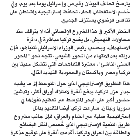
يترسخ تحالف اليونان وقبرص وإسرائيل يوما بعد يوم، وفي
خضم الاستقطاب الحاد، تحافظ إستراتيجية واشنطن على
تنافس فوضوي يستنزف الجميع.
الخطر الأكبر في هذا المشروع الإقصائي أنه لا يتوقف عند
محاولات التهميش، بل يضع تركيا مباشرة في دائرة
الاستهداف. وبحسب رئيس الوزراء الإسرائيلي نتنياهو، فإن
دولته بعد الانتهاء من المحور الشيعي، تتجه نحو "المحور
السني الناشئ"، معتبرة التفاهمات التي تتشكل حديثا بين
تركيا ومصر وباكستان والسعودية التهديد التالي.
هذا التطويق الإستراتيجي الذي حول المتوسط إلى ما يشبه
جدار عزل لتركيا، يدفع أنقرة لامتلاك أوراق أكثر، وتدشين
حضور أكبر على البحر المتوسط عبر تعظيم نفوذها في
سوريا ولبنان. سارعت تركيا أيضا لتقديم بدائل
إستراتيجية صلبة عبر الشام والعراق، فإلى جانب مشروع
طريق التنمية الإستراتيجي الذي خُصص لنقل البضائع
والطاقة بين العراق وتركيا، أقدمت أنقرة على توقيع مذكرة