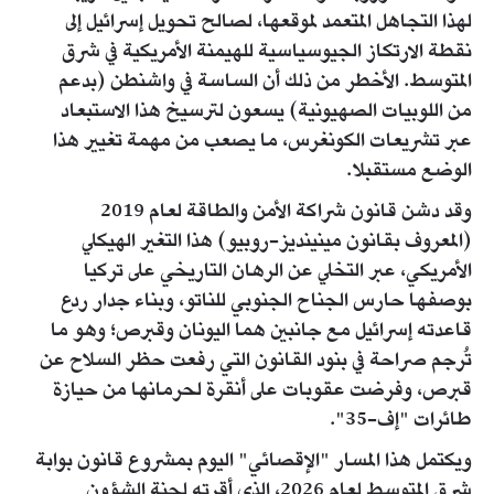
لهذا التجاهل المتعمد لموقعها، لصالح تحويل إسرائيل إلى
نقطة الارتكاز الجيوسياسية للهيمنة الأمريكية في شرق
المتوسط. الأخطر من ذلك أن الساسة في واشنطن (بدعم
من اللوبيات الصهيونية) يسعون لترسيخ هذا الاستبعاد
عبر تشريعات الكونغرس، ما يصعب من مهمة تغيير هذا
الوضع مستقبلا.
وقد دشن قانون شراكة الأمن والطاقة لعام 2019
(المعروف بقانون مينينديز-روبيو) هذا التغير الهيكلي
الأمريكي، عبر التخلي عن الرهان التاريخي على تركيا
بوصفها حارس الجناح الجنوبي للناتو، وبناء جدار ردع
قاعدته إسرائيل مع جانبين هما اليونان وقبرص؛ وهو ما
تُرجم صراحة في بنود القانون التي رفعت حظر السلاح عن
قبرص، وفرضت عقوبات على أنقرة لحرمانها من حيازة
طائرات "إف-35".
ويكتمل هذا المسار "الإقصائي" اليوم بمشروع قانون بوابة
شرق المتوسط لعام 2026، الذي أقرته لجنة الشؤون