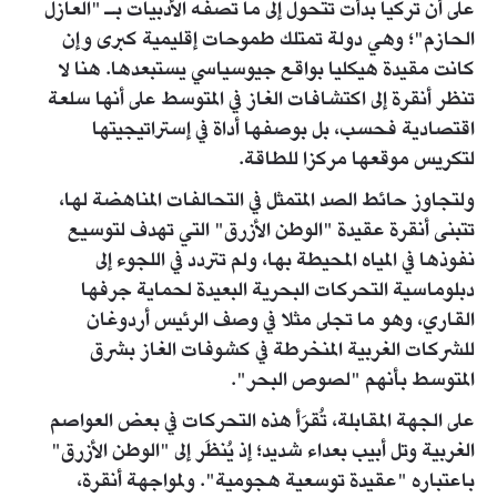
على أن تركيا بدأت تتحول إلى ما تصفه الأدبيات بـ "العازل
الحازم"؛ وهي دولة تمتلك طموحات إقليمية كبرى وإن
كانت مقيدة هيكليا بواقع جيوسياسي يستبعدها. هنا لا
تنظر أنقرة إلى اكتشافات الغاز في المتوسط على أنها سلعة
اقتصادية فحسب، بل بوصفها أداة في إستراتيجيتها
لتكريس موقعها مركزا للطاقة.
ولتجاوز حائط الصد المتمثل في التحالفات المناهضة لها،
تتبنى أنقرة عقيدة "الوطن الأزرق" التي تهدف لتوسيع
نفوذها في المياه المحيطة بها، ولم تتردد في اللجوء إلى
دبلوماسية التحركات البحرية البعيدة لحماية جرفها
القاري، وهو ما تجلى مثلا في وصف الرئيس أردوغان
للشركات الغربية المنخرطة في كشوفات الغاز بشرق
المتوسط بأنهم "لصوص البحر".
على الجهة المقابلة، تُقرَأ هذه التحركات في بعض العواصم
الغربية وتل أبيب بعداء شديد؛ إذ يُنظَر إلى "الوطن الأزرق"
باعتباره "عقيدة توسعية هجومية". ولمواجهة أنقرة،