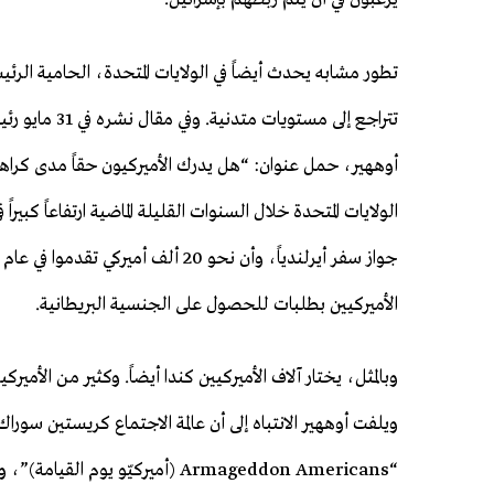
تطور مشابه يحدث أيضاً في الولايات المتحدة، الحامية الرئيس
أوههير، حمل عنوان: “هل يدرك الأميركيون حقاً مدى كراهي
الولايات المتحدة خلال السنوات القليلة الماضية ارتفاعاً ك
الأميركيين بطلبات للحصول على الجنسية البريطانية.
وبالمثل، يختار آلاف الأميركيين كندا أيضاً. وكثير من الأم
ويلفت أوههير الانتباه إلى أن عالمة الاجتماع كريستين سورا
“Armageddon Americans (أميركيّو يوم القيامة)”، ويقول: