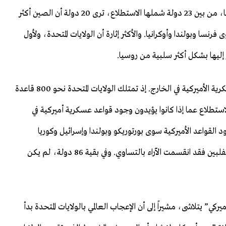
تمتلك الصين وحدها صورة عالمية إيجابية صافية. وفي أوروبا، من بين 23 دولة شملها الاستطلاع، ترى 20 دولة أن الصين أكثر
فرنسا وبولندا وأوكرانيا. والأكثر إثارة أن الولايات المتحدة، ولأول
إليها بشكل أكثر سلبية من روسيا.
ومن النقاط اللافتة في الاستطلاع أيضاً قضية القواعد العسكرية الأميركية في الخارج. إذ تمتلك الولايات المتحدة نحو 800 قاعدة
استطلاع عما إذا كانوا يؤيدون وجود قواعد عسكرية أميركية في
م تؤيد وجود القواعد الأميركية سوى بورتوريكو وبولندا وإسرائيل وكوريا
الجنوبية. أما في جمهورية الدومينيكان ورومانيا واليابان والفلبين فقد انقسمت الآراء بالتساوي. وفي بقية 86 دولة، لم يكن
“الحلم الأميركي” يتلاشى، مشيراً إلى أن الإعجاب العالمي بالولايات المتحدة بدأ