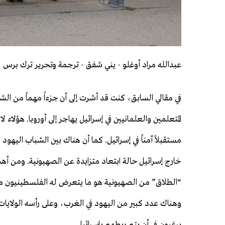
عبدالله مراد أوغلو - يني شفق - ترجمة وتحرير ترك برس
في مقالي السابق، كنت قد أشرت إلى أن جزءاً مهماً من الش
المتعلمين والعلمانيين في إسرائيل يهاجر إلى أوروبا. هؤلاء ل
مستقبلاً آمناً في إسرائيل. كما أن هناك بين الشباب اليهو
خارج إسرائيل حالة ابتعاد متزايدة عن الصهيونية. ومن أه
“الطلاق” من الصهيونية هو ما يتعرض له الفلسطينيون من
وهناك عدد كبير من اليهود في الغرب، وعلى رأسه الولايات ا
يرغبون في أن يتم ربطهم بإسرائيل.