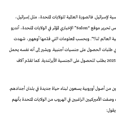
ية لإسرائيل. فالصورة العالمية للولايات المتحدة، مثل إسرائيل،
تتراجع إلى مستويات متدنية. وفي مقال نشره في 31 مايو رئيس تحرير موقع “Salon” الإخباري المؤثر في الولايات المتحدة، أندرو
ة العالم لنا؟”. وبحسب المعلومات التي قدّمها أوههير، شهدت
بيراً في طلبات الحصول على جنسيات أجنبية. ويشير إلى أنه نفسه يحمل
جواز سفر أيرلندياً، وأن نحو 20 ألف أميركي تقدموا في عام 2025 بطلب للحصول على الجنسية الأيرلندية. كما تقدّم آلاف
يركيين من أصول أوروبية يسعون لبناء حياة جديدة في بلدان أجدادهم.
ك وصفت الأميركيين الراغبين في الهروب من الولايات المتحدة بأنهم