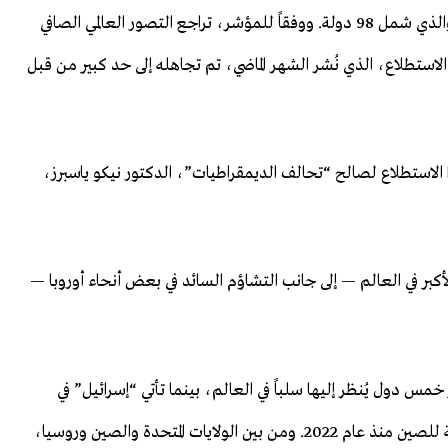
السابق لحلف الناتو أندرس فوغ راسموسن في الدنمارك، والذي شمل 98 دولة. ووفقاً للمؤشر، تراجع التصور العالمي الصافي
أوههير إلى أن هذا الاستطلاع، الذي نُشر الشهر الماضي، تم تجاهله إلى حد كبير من قبل
كة “Nira Data” التي أجرت هذا الاستطلاع لصالح “تحالف الديمقراطيات”، الدكتور نيكو ياسبرز،
الأكبر في العالم — إلى جانب التشاؤم السائد في بعض أنحاء أوروبا —
مس دول يُنظر إليها سلباً في العالم، بينما تأتي “إسرائيل” في
المرتبة الأولى. كما يشير الاستطلاع إلى تحسن الصورة العالمية للصين منذ عام 2022. ومن بين الولايات المتحدة والصين وروسيا،