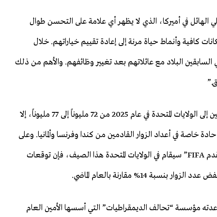
اخلي الهائل في أميركا، الذي لا يظهر أي علامة على التحسن طوال
نات كافية وأنماط حياة مرنة إلى إعادة تقييم خياراتهم. خلال
ئي السابقين البلاد مع عائلاتهم بعد تغيير وظائفهم. والأهم من ذلك
.”
ويشير المقال إلى أنه من المتوقع أن يرتفع عدد السياح القادمين إلى الولايات المتحدة في عام 2025 من 72 مليوناً إلى 77 مليوناً، إلا
قد سُجلت تراجعات حادة خاصة في أعداد الزوار القادمين من كندا وفرنسا وألمانيا. وعلى
الرغم من أن جزءاً كبيراً من مباريات “كأس العالم لكرة القدم FIFA” سيقام في الولايات المتحدة هذا الصيف، فإن توقعات
بة 14% مقارنة بالعام الماضي.
أعدته مؤسسة “تحالف الديمقراطيات” التي أسسها الأمين العام