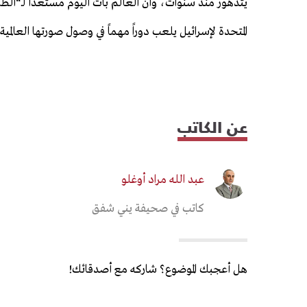
يتدهور منذ سنوات، وأن العالم بات اليوم مستعداً لـ“الطل
المتحدة لإسرائيل يلعب دوراً مهماً في وصول صورتها العالمية إ
عن الكاتب
عبد الله مراد أوغلو
كاتب في صحيفة يني شفق
هل أعجبك الموضوع؟ شاركه مع أصدقائك!