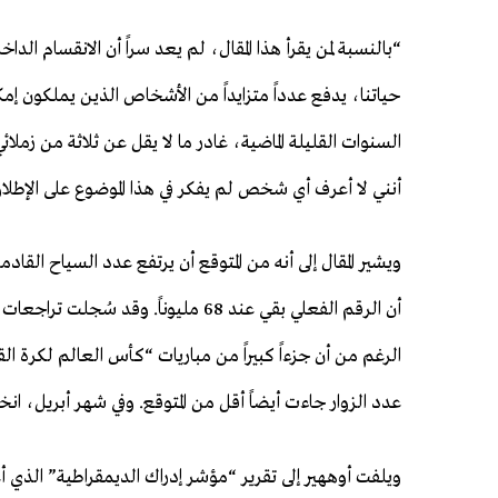
“بالنسبة لمن يقرأ هذا المقال، لم يعد سراً أن الانقسام الد
حياتنا، يدفع عدداً متزايداً من الأشخاص الذين يملكون إمكا
السنوات القليلة الماضية، غادر ما لا يقل عن ثلاثة من زملا
أنني لا أعرف أي شخص لم يفكر في هذا الموضوع على الإطلاق
أن الرقم الفعلي بقي عند 68 مليوناً. و
عدد الزوار جاءت أيضاً أقل من المتوقع. وفي شهر أبريل، انخفض عدد الزوار بنس
ويلفت أوههير إلى تقرير “مؤشر إدراك الديمقراطية” الذي 