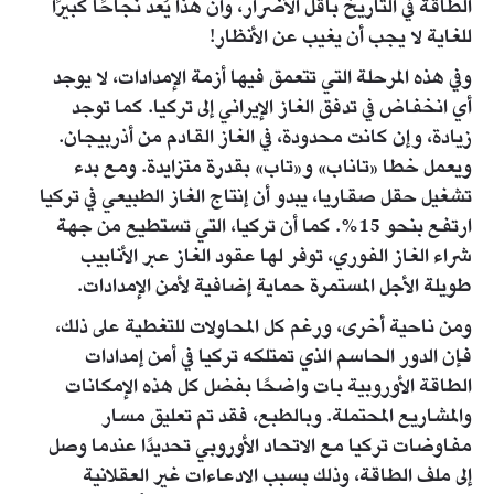
الطاقة في التاريخ بأقل الأضرار، وأن هذا يُعد نجاحًا كبيرًا
للغاية لا يجب أن يغيب عن الأنظار!
وفي هذه المرحلة التي تتعمق فيها أزمة الإمدادات، لا يوجد
أي انخفاض في تدفق الغاز الإيراني إلى تركيا. كما توجد
زيادة، وإن كانت محدودة، في الغاز القادم من أذربيجان.
ويعمل خطا «تاناب» و«تاب» بقدرة متزايدة. ومع بدء
تشغيل حقل صقاريا، يبدو أن إنتاج الغاز الطبيعي في تركيا
ارتفع بنحو 15%. كما أن تركيا، التي تستطيع من جهة
شراء الغاز الفوري، توفر لها عقود الغاز عبر الأنابيب
طويلة الأجل المستمرة حماية إضافية لأمن الإمدادات.
ومن ناحية أخرى، ورغم كل المحاولات للتغطية على ذلك،
فإن الدور الحاسم الذي تمتلكه تركيا في أمن إمدادات
الطاقة الأوروبية بات واضحًا بفضل كل هذه الإمكانات
والمشاريع المحتملة. وبالطبع، فقد تم تعليق مسار
مفاوضات تركيا مع الاتحاد الأوروبي تحديدًا عندما وصل
إلى ملف الطاقة، وذلك بسبب الادعاءات غير العقلانية