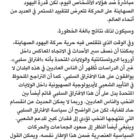
مباشرة ضد هؤلاء الأشخاص اليوم، لكن قدرة اليهود
الصهاينة على الحركة تتعرض للتقييد المستمر في العديد من
أنحاء العالم.
وسيكون لذلك نتائج بالغة الخطورة.
وفي الوقت الذي تتقلص فيه حرية حركة اليهود الصهاينة،
يمكننا أن نصف سير الأحداث في الاتجاه المعاكس داخل
أوروبا البروتستانتية والولايات المتحدة بأنه «افتراق سلبي».
غير أن الدراسات تُظهر أن الناس العاديين في هذه البلدان لا
يوافقون على هذا الافتراق السلبي. كما أن التراجع الملحوظ
في التأييد الشعبي لأيديولوجية الصهيونية داخل الولايات
المتحدة يدل على أن هذا الافتراق السلبي قائم أيضاً بين
النخب والناس العاديين. وربما لا يمكن الحديث عن انقسام
حاد للغاية، لكن من الواضح أن سياسة الافتراق السلبي
التي تنتهجها النخب تؤدي إلى فقدان كبير للدعم الشعبي.
وينبغي أيضاً النظر إلى صعود الجماعات والحركات
السياسية العنصرية ضمن هذا الإطار نفسه. ويمكن القول