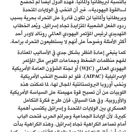
بالنسبة لبريطانيا وألمانيا. فهذه الدول أيضاً لم تخضع
لـ«القوة اليهودية». غير أن النخب في الولايات المتحدة
وبريطانيا وألمانيا لن تكون قادرة على التحرك بحرية بسبب
ردود الفعل الشعبية المتزايدة تجاه إسرائيل. ويُعد الخطاب
التهديدي لرئيس المؤتمر اليهودي العالمي رونالد لاودر أحد
أكثر الأمثلة وضوحاً على أنهم لا يستطيعون التحرك براحة.
كما ينبغي إعادة النظر بشكل جدي في الأساليب المعتادة
لفهم منظمات الضغط وجماعات اللوبي مثل المؤتمر
اليهودي العالمي (WJC) أو لجنة الشؤون العامة الأمريكية
الإسرائيلية (AIPAC). فلو لم تفسح النخب الأمريكية
ونخب أوروبا البروتستانتية المجال لها، لما تمكنت هذه
اللوبيات من أن تصبح قوة مهيمنة على السياسة الأمريكية
والأوروبية. وفي هذا السياق، فإن طرح فكرة التكامل
العسكري بين الولايات المتحدة وإسرائيل يكتسب أهمية
كبيرة. لأن الإبادة الجماعية وجرائم الحرب فتحت الباب
أمام تصاعد الكراهية تجاه إسرائيل. وهذه الكراهية بدأت