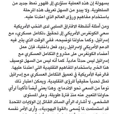
بسهولة إن هذه العملية ستؤدي إلى ظهور نمط جديد من
السلطوية. ولا يبدو من السهل تعريف هذه المرحلة
باستخدام مفاهيم ورؤى العالم الذي اعتدنا عليه.
ومن أمثلة أنشطة الافتراق السلبي لدى النخب الأمريكية
سعي الكونغرس الأمريكي إلى تحقيق «تكامل عسكري» مع
إسرائيل. وكما حاولنا توضيحه، ففي الوقت الذي يثير فيه
الدعم الأمريكي لإسرائيل ردود فعل داخلية، فإن عمل
أعضاء الكونغرس على مشروع التكامل العسكري مع
إسرائيل ليس حدثاً عادياً. كما أنه ليس من السهل توصيف
هذا الخبر باستخدام المفاهيم التقليدية التي اعتدنا عليها.
فالرغبة الأمريكية في تعميق التكامل العسكري مع إسرائيل
تمثل تحدياً حقيقياً للرؤى التقليدية. ويمكن اعتبار ذلك
نوعاً من السعي نحو الاندماج. وهذا يعني أيضاً تأكيداً لرأي
حاولنا التعبير عنه منذ فترة طويلة. وعلى المستوى
الشخصي، لا أشارك الرأي السائد القائل إن الولايات المتحدة
قد استسلمت لما يُسمى «القوة اليهودية». وأرى الأمر نفسه