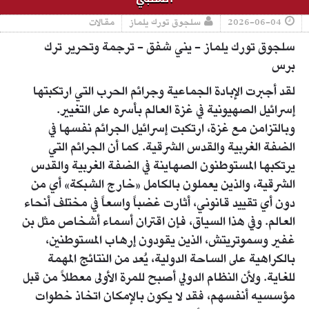
2026-06-04
سلجوق تورك يلماز
مقالات
سلجوق تورك يلماز - يني شفق - ترجمة وتحرير ترك
برس
لقد أجبرت الإبادة الجماعية وجرائم الحرب التي ارتكبتها
إسرائيل الصهيونية في غزة العالم بأسره على التغيير.
وبالتزامن مع غزة، ارتكبت إسرائيل الجرائم نفسها في
الضفة الغربية والقدس الشرقية. كما أن الجرائم التي
يرتكبها المستوطنون الصهاينة في الضفة الغربية والقدس
الشرقية، والذين يعملون بالكامل «خارج الشبكة» أي من
دون أي تقييد قانوني، أثارت غضباً واسعاً في مختلف أنحاء
العالم. وفي هذا السياق، فإن اقتران أسماء أشخاص مثل بن
غفير وسموتريتش، الذين يقودون إرهاب المستوطنين،
بالكراهية على الساحة الدولية، يُعد من النتائج المهمة
للغاية. ولأن النظام الدولي أصبح للمرة الأولى معطلاً من قبل
مؤسسيه أنفسهم، فقد لا يكون بالإمكان اتخاذ خطوات