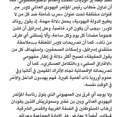
تمتد أيضاً إلى الولايات المتحدة والعالم الأنغلوسكسوني. كما
أن تداول خطاب رئيس المؤتمر اليهودي العالمي لاودر عبر
قنوات مختلفة تحت عنوان «حرب شاملة ضد كل من لا
يطيع الدولة اليهودية» يحمل دلالة مهمة. إذ يقول رونالد
لاودر: «يجب أن يكون الرد غاضباً، وعلى إسرائيل أن تشن
هجوماً مضاداً كل يوم وكل ساعة، وألا يُستثنى أي طرف
من ذلك». كما أن تصريحات لاودر المتعلقة بـ«ملاحقة
منتقدي إسرائيل، وإسكات الصحفيين، واستهداف كل من
يقول الحقيقة» تصبح أكثر دلالة في إطار مفهومي
«الافتراق السلبي» و«التكامل العسكري». كما أن
تصريحاته الإقصائية تجاه الأتراك المقيمين في ألمانيا وفي
عموم أوروبا ذات أهمية كبيرة. فهم يهددون الداخل والآخر
في الوقت نفسه.
ولا يوجد أي فرق بين الصهيوني الذي يتولى رئاسة المؤتمر
اليهودي العالمي وبين بن غفير وسموتريتش اللذين يقودان
إرهاب المستوطنين في الضفة الغربية والقدس الشرقية.
فـلاودر أيضاً لا يعترض على الإبادة الجماعية وجرائم