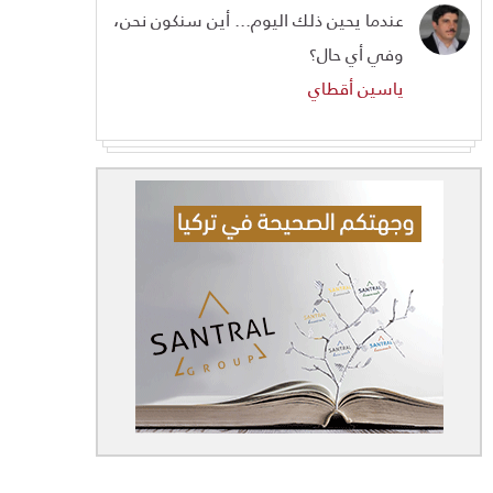
عندما يحين ذلك اليوم... أين سنكون نحن،
وفي أي حال؟
ياسين أقطاي