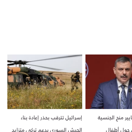
يير منح الجنسية
إسرائيل تترقب بحذر إعادة بناء
 حول أطفال
الجيش السوري بدعم تركي متزايد