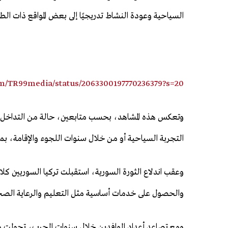
السياحية وعودة النشاط تدريجيًا إلى بعض المواقع ذات الط
om/TR99media/status/2063300197770236379?s=20
وتعكس هذه المشاهد، بحسب متابعين، حالة من التداخل ال
التجربة السياحية أو من خلال سنوات اللجوء والإقامة، بما ي
وعقب اندلاع الثورة السورية، استقبلت تركيا السوريين كلا
والحصول على خدمات أساسية مثل التعليم والرعاية الصحي
ومع تصاعد أعداد الوافدين خلال سنوات الحرب، تحولت مد