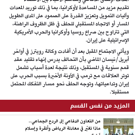
أهداف الإنفاق الدفاعي وتقاسم الأعباء بين الأعضاء
تقديم مزيد من المساعدة لأوكرانيا، بما في ذلك توريد المعدات
وآليات التمويل وتعزيز القدرة على الصمود على المدى الطويل
المسار أو الاتجاه المستقبلي للحلف في ظل الظروف الراهنة،
التي تتراوح بين صراع روسيا وأوكرانيا والحرب الأمريكية
الإسرائيلية على إيران.
ويأتي الاجتماع المقبل بعد أن أفادت وكالة رويترز في أواخر
أبريل/نيسان الماضي بأن التحالف يدرس إنهاء تقليد عقد
قمم سنوية في المستقبل، وذلك نتيجة لعدة أسباب تشمل
توتر العلاقات مع ترمب في الآونة الأخيرة بسبب الحرب على
إيران وتداعياتها، وتوجه الحلف نحو مسار التفكك المحتمل
مستقبلا.
المزيد من نفس القسم
من التعاون الدفاعي إلى الردع الجماعي..
ماذا تغيّر في معادلة الرياض وأنقرة وإسلام