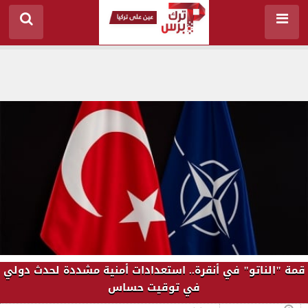
قمة "الناتو" في أنقرة.. استعدادات أمنية مشددة لحدث دولي
في توقيت حساس