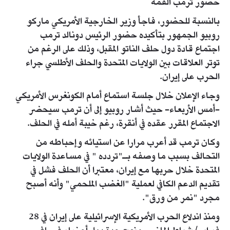
حضور ترمب القمة
بالنسبة للحضور، فاجأ وزير الخارجية الأمريكي ماركو
روبيو الجمهور بتأكيده حضور الرئيس دونالد ترمب
اجتماع قادة دول حلف الناتو المقبل، وذلك على الرغم من
توتر العلاقات بين الولايات المتحدة والحلف الأطلسي جراء
الحرب على إيران.
وجاء الإعلان خلال جلسة استماع أمام الكونغرس الأمريكي
-أمس الأربعاء- حيث أشار روبيو إلى أن ترمب سيحضر
الاجتماع المقرر عقده في أنقرة، رغم خيبة أمله في الحلف.
وكان ترمب قد أعرب مرارا عن استيائه وإحباطه من
التحالف بسبب ما وصفه بـ"تردده " في مساعدة الولايات
المتحدة خلال حربها مع إيران، معتبرا أن الحلف فشل في
تقديم الدعم الكافي لعملية "الغضب الملحمي" وأنه أصبح
مجرد "نمر من ورق".
ومنذ اندلاع الحرب الأمريكية الإسرائيلية على إيران في 28