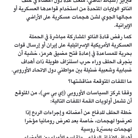
فبراير/شباط الماضي، منعت عدة دول أعضاء في حلف
الناتو الولايات المتحدة من استخدام قواعدها العسكرية أو
مجالها الجوي لشن هجمات عسكرية على الأراضي
الإيرانية.
كما رفض قادة الناتو المشاركة مباشرة في الحملة
العسكرية الأمريكية الإسرائيلية على إيران أو إرسال قوات
بحرية للمساعدة في إعادة فتح مضيق هرمز، خشية أن
ينجرف الحلف وراء حرب استنزاف طويلة ذات أهداف
ضبابية وشعبية ضئيلة بين مواطني دول الاتحاد الأوروبي.
ما الملفات المتوقعة مناقشتها؟
وفقا لمركز السياسات الأوروبي (إي بي سي)، من المتوقع
أن تشمل أولويات القمة الملفات التالية:
خطة الحلف للدفاع عن أعضائه وإجراءات الردع إذا
تعرضوا لهجمات، خاصة بعد تعرض رومانيا مؤخرا
لهجمات بمسيّرة روسية