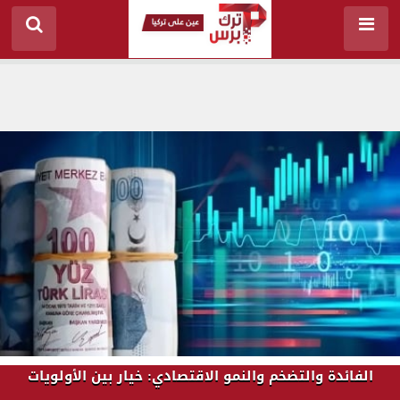
الفائدة والتضخم والنمو الاقتصادي: خيار بين الأولويات