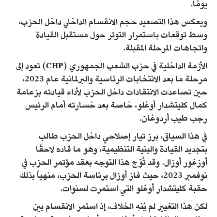
يومًا.
ويعكس هذا التصعيد حجم الانقسام الداخلي داخل الحزب،
وسط توقعات باستمرار التوتر حول مستقبل القيادة
واتجاهات المرحلة المقبلة.
الأزمة الداخلية في حزب الشعب الجمهوري (CHP) تعود إلى
مرحلة ما بعد الانتخابات الرئاسية والبرلمانية عام 2023،
حين تصاعدت الانتقادات داخل الحزب لأداء قيادته بزعامة
كمال كليتشدار أوغلو، خاصة بعد خسارته أمام الرئيس
رجب طيب أردوغان.
في هذا السياق، برز تيار إصلاحي داخل الحزب طالب
بتجديد القيادة والبنية التنظيمية، وهو ما قاده لاحقًا
أوزغور أوزال. وقد تُوّج هذا التوجه بعقد مؤتمر الحزب في
نوفمبر 2023، حيث فاز أوزال برئاسة الحزب، منهياً بذلك
حقبة كليتشدار أوغلو التي استمرت لسنوات.
لكن هذا التغيير لم يُنهِ الخلاف، إذ استمر الانقسام بين