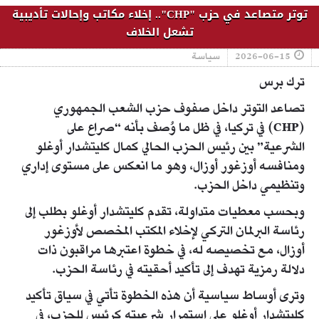
توتر متصاعد في حزب "CHP".. إخلاء مكاتب وإحالات تأديبية
تشعل الخلاف
2026-06-15
سياسة
ترك برس
تصاعد التوتر داخل صفوف حزب الشعب الجمهوري
(CHP) في تركيا، في ظل ما وُصف بأنه “صراع على
الشرعية” بين رئيس الحزب الحالي كمال كليتشدار أوغلو
ومنافسه أوزغور أوزال، وهو ما انعكس على مستوى إداري
وتنظيمي داخل الحزب.
وبحسب معطيات متداولة، تقدم كليتشدار أوغلو بطلب إلى
رئاسة البرلمان التركي لإخلاء المكتب المخصص لأوزغور
أوزال، مع تخصيصه له، في خطوة اعتبرها مراقبون ذات
دلالة رمزية تهدف إلى تأكيد أحقيته في رئاسة الحزب.
وترى أوساط سياسية أن هذه الخطوة تأتي في سياق تأكيد
كليتشدار أوغلو على استمرار شرعيته كرئيس للحزب، في