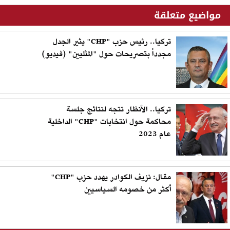
مواضيع متعلقة
تركيا.. رئيس حزب "CHP" يثير الجدل
مجدداً بتصريحات حول "المثليين" (فيديو)
تركيا.. الأنظار تتجه لنتائج جلسة
محاكمة حول انتخابات "CHP" الداخلية
عام 2023
مقال: نزيف الكوادر يهدد حزب "CHP"
أكثر من خصومه السياسيين