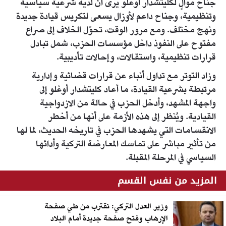
جناح موالٍ لكليتشدار أوغلو يرى أن لديه شرعية سياسية
وتنظيمية، وجناح داعم لأوزال يسعى لتكريس قيادة جديدة
ونهج مختلف. ومع مرور الوقت، تحوّل الخلاف إلى صراع
مفتوح على النفوذ داخل مؤسسات الحزب، شمل تبادل
قرارات تنظيمية، واستقالات، وإحالات تأديبية.
وزاد التوتر مع تداول أنباء عن قرارات قضائية وإدارية
مرتبطة بشرعية القيادة، ما أعاد كليتشدار أوغلو إلى
واجهة المشهد، وأدخل الحزب في حالة من الازدواجية
القيادية. ويُنظر إلى هذه الأزمة على أنها من أخطر
الانقسامات التي يشهدها الحزب في تاريخه الحديث، لما لها
من تأثير مباشر على تماسك المعارضة التركية وأدائها
السياسي في المرحلة المقبلة.
المزيد من نفس القسم
وزير العدل التركي: نقترب من طي صفحة
الإرهاب وفتح صفحة جديدة أمام البلاد