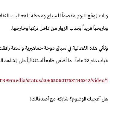
وبات الموقع اليوم مقصداً للسياح ومحطة للفعاليات الثقاف
وتاريخياً فريداً يجذب الزوار من داخل تركيا وخارجها.
وتأتي هذه الفعالية في سياق موجة جماهيرية واسعة رافقت م
غياب دام 22 عاماً، ما أضفى طابعاً استثنائياً على المشاهد التي تم تداولها من مختلف المدن التركية.
/TR99media/status/2066506017681146342/video/1
هل أعجبك الموضوع؟ شاركه مع أصدقائك!