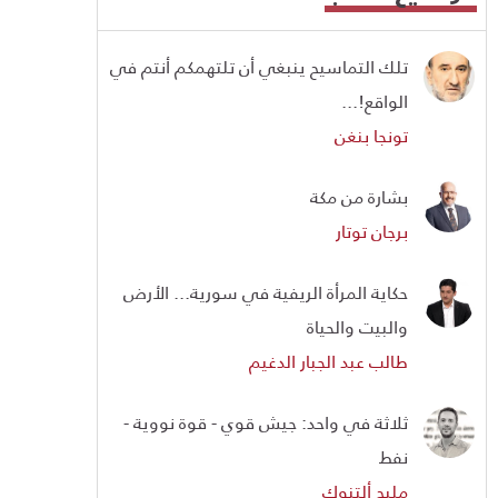
تلك التماسيح ينبغي أن تلتهمكم أنتم في
الواقع!...
تونجا بنغن
بشارة من مكة
برجان توتار
حكاية المرأة الريفية في سورية... الأرض
والبيت والحياة
طالب عبد الجبار الدغيم
ثلاثة في واحد: جيش قوي - قوة نووية -
نفط
مليح ألتنوك