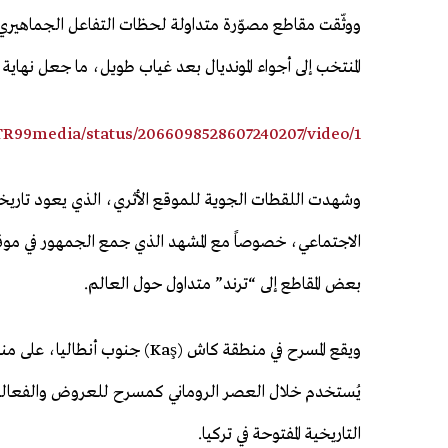
ووثّقت مقاطع مصوّرة متداولة لحظات التفاعل الجماهيري
المنتخب إلى أجواء المونديال بعد غياب طويل، ما جعل نهاية 
TR99media/status/2066098528607240207/video/1
وشهدت اللقطات الجوية للموقع الأثري، الذي يعود تاريخه إل
الاجتماعي، خصوصاً مع المشهد الذي جمع الجمهور في موقع 
بعض المقاطع إلى “ترند” متداول حول العالم.
ويقع المسرح في منطقة كاش (Kaş)
يُستخدم خلال العصر الروماني كمسرح للعروض والفعاليات،
التاريخية المفتوحة في تركيا.