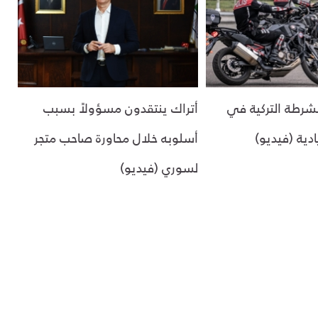
لشرطة التركية في
أتراك ينتقدون مسؤولاً بسبب
ادية (فيديو)
أسلوبه خلال محاورة صاحب متجر
لسوري (فيديو)