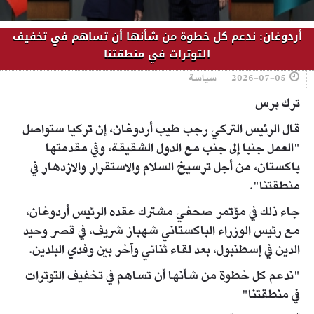
أردوغان: ندعم كل خطوة من شأنها أن تساهم في تخفيف
التوترات في منطقتنا
2026-07-05
سياسة
ترك برس
قال الرئيس التركي رجب طيب أردوغان، إن تركيا ستواصل
"العمل جنبا إلى جنب مع الدول الشقيقة، وفي مقدمتها
باكستان، من أجل ترسيخ السلام والاستقرار والازدهار في
منطقتنا".
جاء ذلك في مؤتمر صحفي مشترك عقده الرئيس أردوغان،
مع رئيس الوزراء الباكستاني شهباز شريف، في قصر وحيد
الدين في إسطنبول، بعد لقاء ثنائي وآخر بين وفدي البلدين.
"ندعم كل خطوة من شأنها أن تساهم في تخفيف التوترات
في منطقتنا"