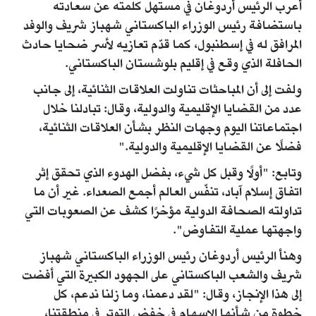
أعرب الرئيس أردوغان في مستهل كلمته عن سعادته
باستضافة رئيس الوزراء الباكستاني شهباز شريف والوفد
المرافق له في إسطنبول، كما قدّم تعازيه لأسر ضحايا حادث
الحافلة الذي وقع في إقليم بلوشستان الباكستاني.
ولفت إلى أن المباحثات تناولت العلاقات الثنائية، إلى جانب
عدد من القضايا الإقليمية والدولية، وقال: تبادلنا خلال
اجتماعاتنا اليوم وجهات النظر بشأن العلاقات الثنائية،
فضلًا عن القضايا الإقليمية والدولية."
وتابع: "أولًا وقبل كل شيء، بفضل الهدوء الذي تحقق إثر
اتفاق إسلام آباد، تنفّس العالم أجمع الصعداء. غير أن ما
تداولته الصحافة الدولية مؤخرًا كشف عن الصعوبات التي
واجهتها عملية التفاوض".
وهنأ الرئيس أردوغان رئيس الوزراء الباكستاني شهباز
شريف والشعب الباكستاني على الجهود الكبيرة التي أفضت
إلى هذا الإنجاز، وقال: "لقد دعمنا، وما زلنا ندعم، كل
خطوة من شأنها الإسهام في خفض التوتر في منطقتنا،