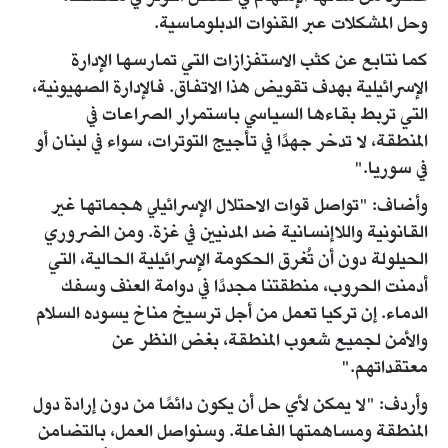
وحل المشكلات عبر القنوات الدبلوماسية.
كما نتابع عن كثب الاستفزازات التي تمارسها الإدارة
الإسرائيلية بهدف تقويض هذا الاتفاق. فالإدارة الصهيونية،
التي تربط بقاءها السياسي باستمرار الصراعات في
المنطقة، لا تدخر جهدًا في تأجيج التوترات، سواء في لبنان أو
في سوريا."
وأضاف: "تواصل قوات الاحتلال الإسرائيلي هجماتها غير
القانونية واللاإنسانية ضد المدنيين في غزة. ومن الضروري
الحيلولة دون أن تُغرق الحكومة الإسرائيلية الحالية، التي
أدمنت الحروب، منطقتنا مجددًا في دوامة العنف وسفك
الدماء. إن تركيا تعمل من أجل ترسيخ مناخ يسوده السلام
والأمن لجميع شعوب المنطقة، بغض النظر عن
معتقداتهم."
وأردف: "لا يمكن لأي حل أن يكون دائمًا من دون إرادة دول
المنطقة ومساهمتها الفاعلة. وسنواصل العمل، بالتضامن