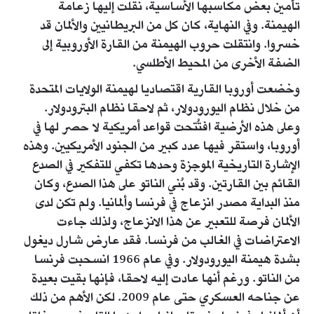
تأمين بعض مكاسبها الأساسية، نقلت إليها زعامة
الهيمنة. وفي النهاية، كان كل من البريطانيين والألمان قد
خسروا. وانتقلت حروب الهيمنة من القارة الأوروبية إلى
الضفة الأخرى من المحيط الأطلسي.
وخضعت أوروبا القارية اقتصاديا لهيمنة الولايات المتحدة
من خلال نظام اليورودولار، ثم لاحقا نظام البترودولار.
وعلى هذه الأرضية افتُتحت قواعد أمريكية لا حصر لها في
أوروبا، واستقر فيها عدد كبير من الجنود الأمريكيين. وهذه
الإشارة التاريخية الموجزة وحدها تكفي للتفكير في الصدع
القائم بين القارتين. وقد بُني الناتو على هذا الصدع، وكان
منذ البداية مصدر انزعاج في فرنسا وألمانيا. ولم تكن لدى
الألمان فرصة للتعبير عن هذا الانزعاج، ولذلك جاءت
الاعتراضات في الغالب من فرنسا. فقد عارض شارل ديغول
بشدة هيمنة اليورودولار. وفي عام 1966 انسحبت فرنسا
من الناتو. ورغم أنها عادت إليه لاحقا، فإنها بقيت بعيدة
عن جناحه العسكري حتى عام 2009. لكن الأهم من ذلك