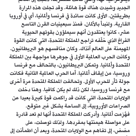
الجديد وشيدت هناك قوة هائلة. وقد تجلت هذه المرارة
بطريقتين. الأولى كانت سائدة في فرنسا وألمانيا، أي في أوروبا
القارية. ولنبدأ بالألمان. فمنذ سبعينيات القرن التاسع
عشر، كانوا يعتقدون أنهم سيملؤون بقوتهم الحيوية
الفراغ الذي خلّفه تراجع المملكة المتحدة، التي كانت القوة
المهيمنة على العالم آنذاك. وكان منافسهم هو البريطانيون.
وكانت الحرب العالمية الأولى في جوهرها مواجهة بين المملكة
المتحدة وألمانيا. وتمكن البريطانيون، بالتحالف مع فرنسا
وروسيا، من إيقاف ألمانيا. أما الحرب العالمية الثانية فكانت
جولة ثأر للحرب الأولى. وتحالفت المملكة المتحدة مرة أخرى
مع فرنسا وروسيا، لكن ذلك لم يكن كافيا. وهنا دخلت
الولايات المتحدة، التي كانت قد راكمت قوة كبيرة بعيدا عن
الصراعات الأوروبية، إلى الساحة بشكل غير متوقع.
فهُزمت ألمانيا. وأدركت المملكة المتحدة أنها لم تعد قادرة
على مواصلة هيمنتها بمفردها. ولذلك توصلت، على
مضض، إلى تفاهم مع الولايات المتحدة، وبعد أن اطمأنت إلى