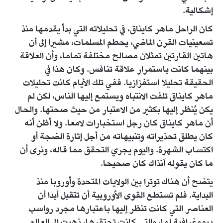
إشكالية.
كان الراحل ماهر كايناق، في تحليلاته التي بدأ يقدمها منذ
تسعينيات القرن الماضي، يحطم المسلمات، مشيرا إلى أن
هاتين القارتين تمثلان مصالح مختلفة تماما، وأن العلاقة
بينهما كانت باستمرار علاقة تنافس. وكان هذا في
الحقيقة تحليلا استفزازيا. ففي تلك الأيام كانت تحليلات
ماهر كايناق تلفت الانتباه ويستمع إليها الناس، لكن لم
يكن يُنظر إليها بكثير من الاعتبار من حيث صحتها. والحال
أن ماهر كايناق كان رجل استخبارات لامعا. ولا أظن أنه
كان يطلق تحذيراته وتنبيهاته من أجل إثارة الضجة أو
اكتساب الشهرة. واليوم يجري التحقق مما قاله، ونرى أن
ما كان يقوله آنذاك كان صحيحا.
يتضح أن هناك توترا بين الولايات المتحدة وأوروبا منذ
البداية. فلم تستطع القوى الأوروبية أن تتقبل أبدا أن
العناصر التي كانت تنظر إليها باعتبارها مجرد رواسب
ديموغرافية لها، والتي كانت تحتقرها، ذهبت إلى العالم