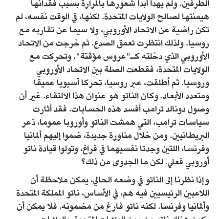
الطرفين. ولم يهدأ أبدا شعورها بالمرارة بسبب فقدانها
هيمنتها لصالح الولايات المتحدة. لكنها، في الوقت نفسه، لم
تكن راضية عن الاتحاد الأوروبي، ولا سيما عن تقاربه مع
روسيا. ولذلك انتظرت تعمق الصدع. ثم خرجت من الاتحاد
الأوروبي الذي دخلته كـ"عروس مؤقتة". وتحركت مع
الولايات المتحدة، فقطعت الصلة بين الاتحاد الأوروبي
وروسيا. ثم أطلقت، عبر روسيا، تحركا آسيويا عميقا
ومتعدد الأبعاد. وكان الناتو هو عنوان هذا الالتقاء. غير أن
وصول دونالد ترامب أفسد هذه الحسابات. فقد أثارت
سياسات ترامب، التي همشت الناتو وأوروبا عموما، ذعر
البريطانيين. ومن خلال مناورة جديدة، ضموا إليهم ألمانيا
وفرنسا، اللتين وجدتا نفسيهما في فراغ، وتولوا قيادة ناتو
أوروبي فعلي. لكن ما الجدوى من ذلك؟
وإذا نظرنا إلى الناتو في وضعه الحالي، يمكن ملاحظة أن
اللاعبين الرئيسيين فيه هم، في الأساس، ناتو المملكة المتحدة
وألمانيا وفرنسا. لكنه ناتو فارغ من مضمونه. فلا يمكن أن