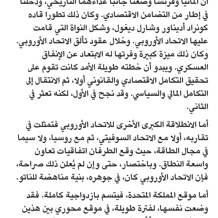
أن ألمانيا وفرنسا وضعتا جانبا عداءهما التاريخي، ودخلتا
في إطار من التضامن الاقتصادي. وكان ذلك تطورا قاده
كونراد أديناور وشارل ديغول، وشكل النواة التي قامت
عليها الاتحاد الأوروبي. وخلال عقود تألق الاتحاد الأوروبي.
وكان ذلك ميزة كبيرة وفرتها له الابتعاد عن الإنفاق
العسكري. ويبدو أن خطته طويلة الأمد كانت تقوم على
تحقيق التكامل الاقتصادي والقانوني أولا، ثم الانتقال إلى
التكامل المالي والسياسي. وقد نجح في الأول، لكنه تعثر في
الثاني.
أما الانطلاقة الكبرى الأخرى للاتحاد الأوروبي فتمثلت في
تقاربه، أولا مع الاتحاد السوفيتي، ثم مع روسيا، ولا سيما
في مجال الطاقة، حيث وقع الطرفان اتفاقيات تعاون
واسعة النطاق. وباختصار، حتى وإن لم يُعلن ذلك صراحة،
فإن الاتحاد الأوروبي كان، في جوهره، بنية مناهضة للناتو.
أما موقع المملكة المتحدة، فيتسم بازدواجية كاملة. فقد
وضعت نفسها، لفترة طويلة، في موقع محوري بين هذين