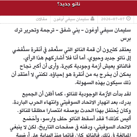
ناتو جديد؟
2026-07-07
سليمان سيفي أوغون
مقالات
سليمان سيفي أوغون - يني شفق - ترجمة وتحرير ترك
برس
يعتقد كثيرون أن قمة الناتو التي ستُعقد في أنقرة ستُفضي
إلى ناتو جديد وحيوي. أما أنا فلا أشاركهم هذا الرأي.
فالناتو يعيش أزمة وجودية كبيرة. وأرى أن أكبر نجاح
يمكن أن يخرج به من أنقرة هو إحياؤه. لكنني لا أعتقد أن
ذلك سيكون بهذه السهولة.
لقد بدأت الأزمة الوجودية للناتو، كما أظن أن الجميع
يدرك، بعد انهيار الاتحاد السوفيتي وانتهاء الحرب الباردة.
وكان يُحتفل بهذا الحدث بوصفه انتصارا مطلقا للناتو.
أليس كذلك؟ فقد أسقط الناتو حلف وارسو، وأخضع
الاتحاد السوفيتي، ودفنه في صفحات التاريخ. لكن لا ينبغي
المبالغة في ذلك. فالناتو كان قائما منذ البداية على أرضية