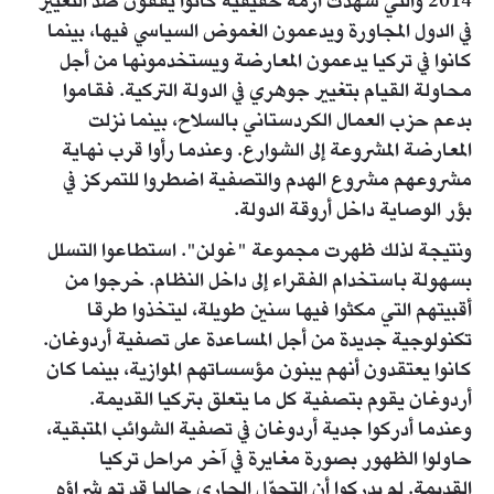
2014 والتي شهدت أزمة حقيقية كانوا يقفون ضد التغيير
في الدول المجاورة ويدعمون الغموض السياسي فيها، بينما
كانوا في تركيا يدعمون المعارضة ويستخدمونها من أجل
محاولة القيام بتغيير جوهري في الدولة التركية. فقاموا
بدعم حزب العمال الكردستاني بالسلاح، بينما نزلت
المعارضة المشروعة إلى الشوارع. وعندما رأوا قرب نهاية
مشروعهم مشروع الهدم والتصفية اضطروا للتمركز في
بؤر الوصاية داخل أروقة الدولة.
ونتيجة لذلك ظهرت مجموعة "غولن". استطاعوا التسلل
بسهولة باستخدام الفقراء إلى داخل النظام. خرجوا من
أقبيتهم التي مكثوا فيها سنين طويلة، ليتخذوا طرقا
تكنولوجية جديدة من أجل المساعدة على تصفية أردوغان.
كانوا يعتقدون أنهم يبنون مؤسساتهم الموازية، بينما كان
أردوغان يقوم بتصفية كل ما يتعلق بتركيا القديمة.
وعندما أدركوا جدية أردوغان في تصفية الشوائب المتبقية،
حاولوا الظهور بصورة مغايرة في آخر مراحل تركيا
القديمة. لم يدركوا أن التحوّل الجاري حاليا قد تم شراؤه