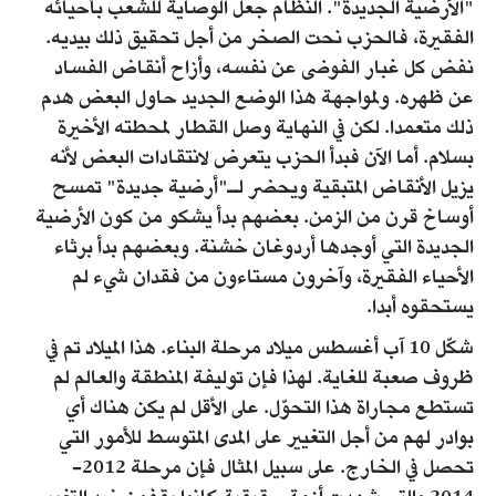
"الأرضية الجديدة". النظام جعل الوصاية للشعب بأحيائه
الفقيرة، فالحزب نحت الصخر من أجل تحقيق ذلك بيديه.
نفض كل غبار الفوضى عن نفسه، وأزاح أنقاض الفساد
عن ظهره. ولمواجهة هذا الوضع الجديد حاول البعض هدم
ذلك متعمدا. لكن في النهاية وصل القطار لمحطته الأخيرة
بسلام. أما الآن فبدأ الحزب يتعرض لانتقادات البعض لأنه
يزيل الأنقاض المتبقية ويحضر لـ"أرضية جديدة" تمسح
أوساخ قرن من الزمن. بعضهم بدأ يشكو من كون الأرضية
الجديدة التي أوجدها أردوغان خشنة. وبعضهم بدأ برثاء
الأحياء الفقيرة، وآخرون مستاءون من فقدان شيء لم
يستحقوه أبدا.
شكّل 10 آب أغسطس ميلاد مرحلة البناء. هذا الميلاد تم في
ظروف صعبة للغاية. لهذا فإن توليفة المنطقة والعالم لم
تستطع مجاراة هذا التحوّل. على الأقل لم يكن هناك أي
بوادر لهم من أجل التغيير على المدى المتوسط للأمور التي
تحصل في الخارج. على سبيل المثال فإن مرحلة 2012-