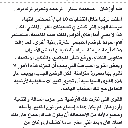
طه أوزهان - صحيفة ستار - ترجمة وتحرير ترك برس
أعلنت تركيا خلال انتخابات 10 آب/أغسطس انتهاء
مرحلة الهدم التي كانت في تسعينات القرن الماضي. لكن
هذا لا يعني أبدا إغلاق أقواس المائة سنة الماضية. ستستمر
آلام العودة للوضع الطبيعي لفترة زمنية أخرى. فما زالت
هناك أزمة مزامنة سياسية تعيشها بعض الأحزاب،
فتكوين النظام، ورفع شأن المجتمع، وتشكيل الاقتصاد،
وبعض القوى السياسة التي يجب أن تحرّك هذه الأمور لا
تقوم بها بصورة متزامنة. لكن الوضع الجديد، يوجب على
هذه القوى السياسية أن تجري تغييرات حقيقية لأرضية
التعامل مع تلك القضايا الهامة.
القوى التي غيّرت تلك الأرضية هي حزب العدالة والتنمية
وأردوغان. لم يكن هناك إجماع على نوع التغيير وأصله
ومحتواه لأنه من الاستحالة أن يكون هناك إجماع على ذلك
أصلا. الآن وبعد اثني عشر عاما كشف اردوغان عن