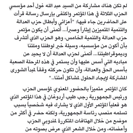
لم تكن هناك مشاركة من السيد عبد الله غول أحد مؤسسي
الحزب الثلاثة في هذا المؤتمر واكتفى بإرسال رسالة قرأت
على الحاضرين جاء فيها: "أعزائي وأبطال حزب العدالة
والتنمية المتميزين إيثاراً وصبراً... أتمنى أن يكون مؤتمر
حزب العدالة والتنمية الخامس، وهو الحزب الذي أتشرف
بأن أكون من مؤسسيه، وسيلة خير لوطننا وملتنا
وديموقراطيتنا... أتمنى لحزب العدالة أن لا يحيد عن
مباديه التي أسس عليها وأن يستمر في هذه المرحلة الصعبة
بأسس الحق والعدالة، وأن تكون حركته وفقاً لمبدأ الشورى
المشتركة لإيجاد الحلول لمشاكل أمتنا.."
كان المؤتمر متميزاً بالحضور المعنوي لمؤسس الحزب
ورئيس الجمهورية رجب طيب أردوغان في هذا المؤتمر الذي
هو فعلياً المؤتمر الأول الذي لا يشارك فيه شخصياً بسبب
تسلمه منصب رئاسة الجمهورية، ولكنه حضر في أكثر من
موضع من خلال الهتافات المتكررة لمندوبي الحزب
وأعضائه، ومن خلال الشعر الذي عرض بصوته من