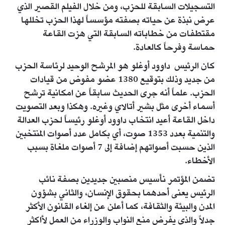
التسجيلات السابقة للحزب، ومن خلال الفيلم القصير الذي
عرض نبذة عن حياته بصفته مؤسساً لهذا الحزب تخللها
مقتطفات من خطاباته السابقة التي هزت القاعة
حماسة وفرحاً كالعادة.
كان الرئيس داوود أوغلو هو المرشح الوحيد لرئاسة الحزب
من جديد وذلك بتوقيع 1380 عضو مفوض من قيادات
الحزب. علماً أنه جرى الحديث سابقاً عن امكانية ترشح
أسماء أخرى مثل بشير أتالاي وغيره. وهكذا وبعد التصويت
داخل القاعة أعيد انتخاب داوود أوغلو رئيساً لحزب العدالة
والتنمية بعدد 1353 صوت، أي بكامل عدد أصوات المنتخبين
الذين حسبت أصواتهم إضافة إلى 7 أصوات ملغاة بسبب
الأخطاء.
تضمن المؤتمر نأسيس منصبين جديدين بصفة نائب
الرئيس يعنى أحدهما بحقوق الإنسان، والثاني بشؤون
المدن والبيئة والثقافة، كما أعلن عن إلغاء القانون الأكثر
جدلاً والذي يفرض منع النواب والوزراء من العمل لأاكثر