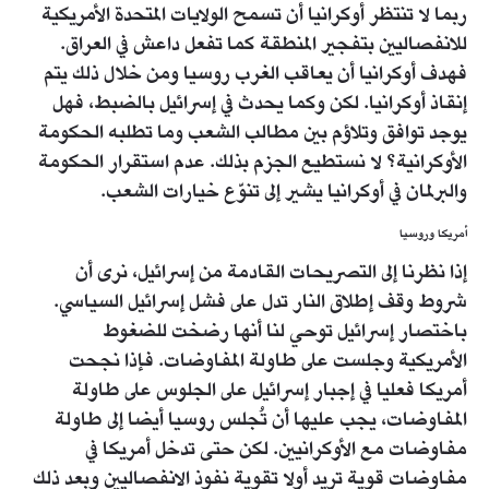
ربما لا تنتظر أوكرانيا أن تسمح الولايات المتحدة الأمريكية
للانفصاليين بتفجير المنطقة كما تفعل داعش في العراق.
فهدف أوكرانيا أن يعاقب الغرب روسيا ومن خلال ذلك يتم
إنقاذ أوكرانيا. لكن وكما يحدث في إسرائيل بالضبط، فهل
يوجد توافق وتلاؤم بين مطالب الشعب وما تطلبه الحكومة
الأوكرانية؟ لا نستطيع الجزم بذلك. عدم استقرار الحكومة
والبرلمان في أوكرانيا يشير إلى تنوّع خيارات الشعب.
أمريكا وروسيا
إذا نظرنا إلى التصريحات القادمة من إسرائيل، نرى أن
شروط وقف إطلاق النار تدل على فشل إسرائيل السياسي.
باختصار إسرائيل توحي لنا أنها رضخت للضغوط
الأمريكية وجلست على طاولة المفاوضات. فإذا نجحت
أمريكا فعليا في إجبار إسرائيل على الجلوس على طاولة
المفاوضات، يجب عليها أن تُجلس روسيا أيضا إلى طاولة
مفاوضات مع الأوكرانيين. لكن حتى تدخل أمريكا في
مفاوضات قوية تريد أولا تقوية نفوذ الانفصاليين وبعد ذلك