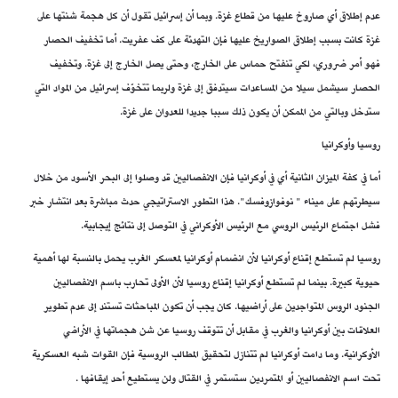
عدم إطلاق أي صاروخ عليها من قطاع غزة. وبما أن إسرائيل تقول أن كل هجمة شنتها على
غزة كانت بسبب إطلاق الصواريخ عليها فإن التهدئة على كف عفريت. أما تخفيف الحصار
فهو أمر ضروري، لكي تنفتح حماس على الخارج، وحتى يصل الخارج إلى غزة. وتخفيف
الحصار سيشمل سيلا من المساعدات سيتدفق إلى غزة ولربما تتخوّف إسرائيل من المواد التي
ستدخل وبالتي من الممكن أن يكون ذلك سببا جديدا للعدوان على غزة.
روسيا وأوكرانيا
أما في كفة الميزان الثانية أي في أوكرانيا فإن الانفصاليين قد وصلوا إلى البحر الأسود من خلال
سيطرتهم على ميناء " نوفوازوفسك". هذا التطور الاستراتيجي حدث مباشرة بعد انتشار خبر
فشل اجتماع الرئيس الروسي مع الرئيس الأوكراني في التوصل إلى نتائج إيجابية.
روسيا لم تستطع إقناع أوكرانيا لأن انضمام أوكرانيا لمعسكر الغرب يحمل بالنسبة لها أهمية
حيوية كبيرة. بينما لم تستطع أوكرانيا إقناع روسيا لأن الأولى تحارب باسم الانفصاليين
الجنود الروس المتواجدين على أراضيها. كان يجب أن تكون المباحثات تستند إلى عدم تطوير
العلاقات بين أوكرانيا والغرب في مقابل أن تتوقف روسيا عن شن هجماتها في الأراضي
الأوكرانية. وما دامت أوكرانيا لم تتنازل لتحقيق المطالب الروسية فإن القوات شبه العسكرية
تحت اسم الانفصاليين أو المتمردين ستستمر في القتال ولن يستطيع أحد إيقافها .