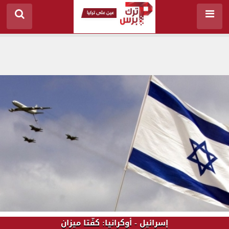
إسرائيل - أوكرانيا: كفّتا ميزان