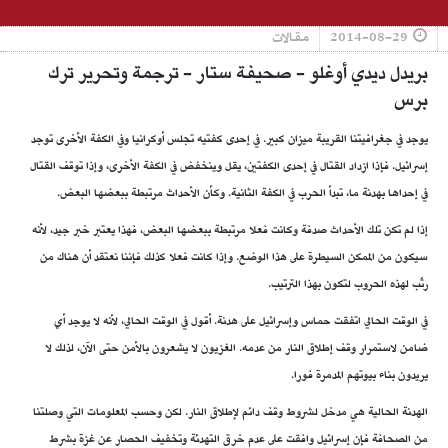
2014-08-29
مقالات
بريدل ديدي أوغلو - صحيفة ستار - ترجمة وتحرير ترك
برس
يوجد في جغرافيتنا القريبة ميزان كبير. في إحدى كفتيه تجلس أوكرانيا وفي الكفة الأخرى توجد
إسرائيل. فإذا ازداد القتال في إحدى الكفتين، يقل وينخفض في الكفة الأخرى، وإذا توقف القتال
في إحداها بهدنة ما، تبدأ الحرب في الكفة الثانية. وكأن الأحداث مرتبطة ببعضها البعض.
إذا لم تكن تلك الأحداث صدفة وكانت فعلا مرتبطة ببعضها البعض، فهذا يعتبر خبر جيد، لأنه
سيكون من الممكن السيطرة على هذا الوضع. وإذا كانت فعلا كذلك فإننا نعتقد أن هناك من
رتّب لهذه الحروب لتكون بهذا الترتيب.
في الوقت الحالي اتفقت حماس وإسرائيل على هدنة. أقول في الوقت الحالي، لأنه لا يوجد أي
ضامن لاستمرار وقف إطلاق النار من عدمه. الغزيون لا يشعرون بالأمن حتى الآن، لذلك لا
يريدون بناء بيوتهم المدمرة فورا.
الهدنة الحالية هي مدخل لشروط وقف دائم لإطلاق النار. لكن وحسب المعلومات التي وصلتنا
من الصحافة فإن إسرائيل وافقت على عدم خرق التهدئة وتخفيف الحصار عن غزة بشرط