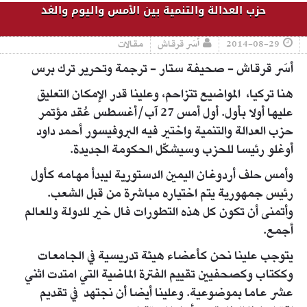
حزب العدالة والتنمية بين الأمس واليوم والغد
2014-08-29
أسَر قرقاش
مقالات
أسَر قرقاش - صحيفة ستار - ترجمة وتحرير ترك برس
هنا تركيا، المواضيع تتزاحم، وعلينا قدر الإمكان التعليق
عليها أولا بأول. أول أمس 27 آب/أغسطس عُقد مؤتمر
حزب العدالة والتنمية واختير فيه البروفيسور أحمد داود
أوغلو رئيسا للحزب وسيشكّل الحكومة الجديدة.
وأمس حلف أردوغان اليمين الدستورية ليبدأ مهامه كأول
رئيس جمهورية يتم اختياره مباشرة من قبل الشعب.
وأتمنى أن تكون كل هذه التطورات فال خير للدولة وللعالم
أجمع.
يتوجب علينا نحن كأعضاء هيئة تدريسية في الجامعات
وككتاب وكصحفيين تقييم الفترة الماضية التي امتدت اثني
عشر عاما بموضوعية. وعلينا أيضا أن نجتهد في تقديم