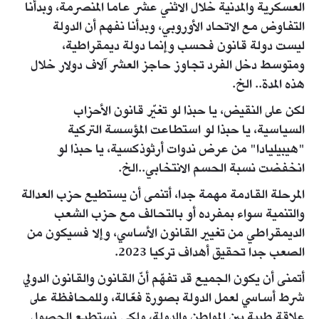
العسكرية والمدنية خلال الاثني عشر عاما المنصرمة، وبدأنا
التفاوض مع الاتحاد الأوروبي، وبدأنا نفهم أن الدولة
ليست دولة قانون فحسب وإنما دولة ديمقراطية،
ومتوسط دخل الفرد تجاوز حاجز العشر آلاف دولار خلال
هذه المدة.. الخ.
لكن على النقيض، يا حبذا لو تغيّر قانون الأحزاب
السياسية، يا حبذا لو استطاعت المؤسسة التركية
"هيبيليادا" من عرض ندوات أرثوذكسية، يا حبذا لو
انخفضت نسبة الحسم الانتخابي..الخ.
المرحلة القادمة مهمة جدا، أتنمى أن يستطيع حزب العدالة
والتنمية سواء بمفرده أو بالتحالف مع حزب الشعب
الديمقراطي من تغيير القانون الأساسي، وإلا فسيكون من
الصعب جدا تحقيق أهداف تركيا 2023.
أتمنى أن يكون الجميع قد تفهّم أنّ القانون والقانون الدولي
شرط أساسي لعمل الدولة بصورة فعّالة، وللمحافظة على
علاقة طيبة بين المواطن والدولة، ولكي نستطيع الحصول