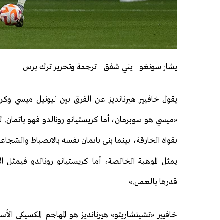
يشار سونغو - يني شفق - ترجمة وتحرير ترك برس
يقول خافيير هيرنانديز عن الفرق بين ليونيل ميسي وكريس
«ميسي هو سوبرمان، أما كريستيانو رونالدو فهو باتمان. ل
بقواه الخارقة، بينما بنى باتمان نفسه بالانضباط والشجاعة
يمثل الموهبة الخالصة، أما كريستيانو رونالدو فيمثل الإ
قدرها بالعمل.»
خافيير «تشيتشاريتو» هيرنانديز هو المهاجم المكسيكي الأ