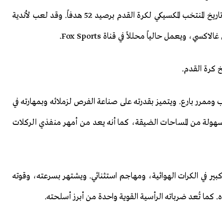
العمر 38 عاماً، وصاحب الرقم القياسي كأفضل هداف في تاريخ المنتخب المكسيكي لكرة القدم برصيد 52 هدفاً. وقد لعب لأندية
ويعمل حالياً محللاً في قناة Fox Sports.
خ كرة القدم.
ممرر بارع. ويتميز بقدرته على صناعة الفرص لزملائه وبمهارته في
بسهولة من المساحات الضيقة، كما أنه يعد من أمهر منفذي الركلات
ر في الكرات الهوائية، ومهاجم استثنائي. ويشتهر بسرعته، وقوته
. كما تُعد ضرباته الرأسية القوية واحدة من أبرز أسلحته.