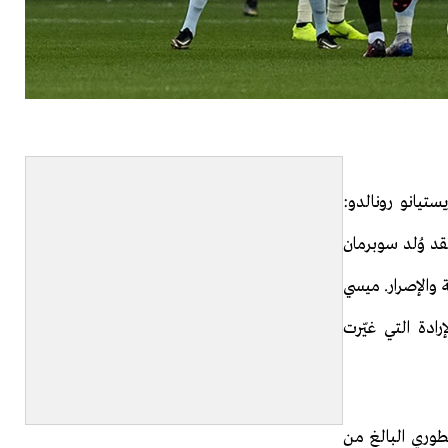
تيانو رونالدو:
قد وُلد سوبرمان
 والإصرار. ميسي
رادة التي غيّرت
سطوري البالغ من