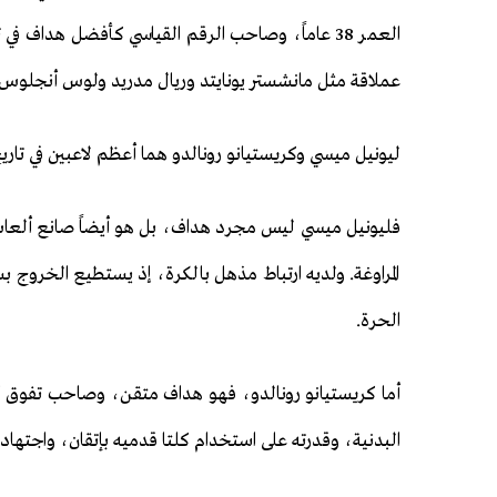
عملاقة مثل مانشستر يونايتد وريال مدريد ولوس أنجلوس غالاكسي، 
ليونيل ميسي وكريستيانو رونالدو هما أعظم لاعبين في تاري
فليونيل ميسي ليس مجرد هداف، بل هو أيضاً صانع ألعاب و
المراوغة. ولديه ارتباط مذهل بالكرة، إذ يستطيع الخروج 
الحرة.
أما كريستيانو رونالدو، فهو هداف متقن، وصاحب تفوق كبي
البدنية، وقدرته على استخدام كلتا قدميه بإتقان، واجتهاده