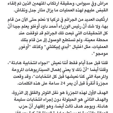
مراش وفي سيواس، وحقيقة ارتكاب المتهمين الذين تم إلقاء
القبض عليهم لهذه العمليات ما يزال مثار جدل ونقاش.
ارتُكبت العديد من الجرائم في تركيا لا نعلم حتى الآن من قام
بها، ولا شك أنّ رئيس الوزراء أحمد داود أوغلو يعلم جيدا أنّ
كل التحقيقات التي تبعت تلك الجرائم قد توقفت عند
محطة معينة، ولم تستطع الوصول إلى من قام بتلك
العمليات، مثل اغتيال "أبدي إبيكتشي" وكذلك "أوغور
مومجو".
قلنا قبل عدة أيام فقط أننا نعيش "اجواء انتخابية هادئة"،
وقلنا أيضا "أنّ ذلك لا يعني إهمال السيناريوهات المروعة
والمرعبة التي كنا نعيشها قبل كل انتخابات"، وقد وقعت
مجزرة أنقرة قبل أن يمر 24 ساعة على هذه الكلمات.
الهدف الأول لهذه المجزرة هو نقل التوتر والقلق إلى الذروة،
والهدف الثاني هو الحيلولة دون إجراء انتخابات سليمة
هادئة. ويوجد هدف ثالث أيضا، وهو إظهار أنّ حزب