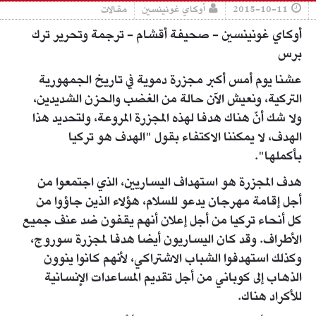
2015-10-11
أوكاي غونينسين
مقالات
أوكاي غونينسين - صحيفة أقشام - ترجمة وتحرير ترك
برس
عشنا يوم أمس أكبر مجزرة دموية في تاريخ الجمهورية
التركية، ونعيش الآن حالة من الغضب والحزن الشديدين،
ولا شك أنّ هناك هدفا لهذه المجزرة المروعة، ولتحديد هذا
الهدف، لا يمكننا الاكتفاء بقول "الهدف هو تركيا
بأكملها".
هدف المجزرة هو استهداف اليساريين، الذي اجتمعوا من
أجل إقامة مهرجان يدعو للسلام، هؤلاء الذين جاؤوا من
كل أنحاء تركيا من أجل إعلان أنهم يقفون ضد عنف جميع
الأطراف. وقد كان اليساريون أيضا هدفا لمجزرة سوروج،
وكذلك استهدفوا الشباب الاشتراكي، لأنهم كانوا ينوون
الذهاب إلى كوباني من أجل تقديم المساعدات الإنسانية
للأكراد هناك.