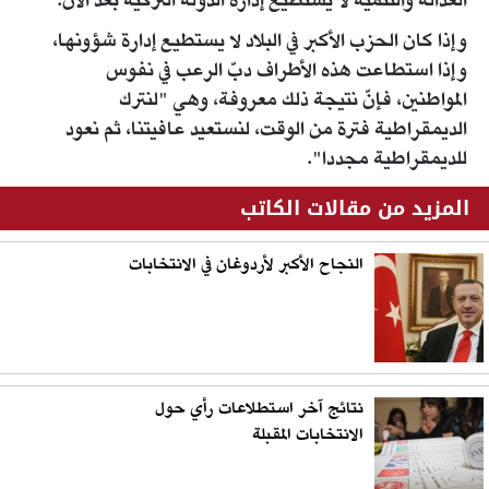
العدالة والتنمية لا يستطيع إدارة الدولة التركية بعد الآن.
وإذا كان الحزب الأكبر في البلاد لا يستطيع إدارة شؤونها،
وإذا استطاعت هذه الأطراف دبّ الرعب في نفوس
المواطنين، فإنّ نتيجة ذلك معروفة، وهي "لنترك
الديمقراطية فترة من الوقت، لنستعيد عافيتنا، ثم نعود
للديمقراطية مجددا".
المزيد من مقالات الكاتب
النجاح الأكبر لأردوغان في الانتخابات
نتائج آخر استطلاعات رأي حول
الانتخابات المقبلة