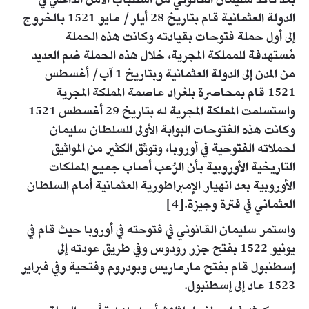
بعد تأكد سليمان القانوني من استتباب الأمن الداخلي في
الدولة العثمانية قام بتاريخ 28 أيار/ مايو 1521 بالخروج
إلى أول حملة فتوحات بقيادته وكانت هذه الحملة
مُستهدفة للمملكة المجرية، خلال هذه الحملة ضم العديد
من المدن إلى الدولة العثمانية وبتاريخ 1 آب/ أغسطس
1521 قام بمحاصرة بلغراد عاصمة المملكة المجرية
واستسلمت المملكة المجرية له بتاريخ 29 أغسطس 1521
وكانت هذه الفتوحات البوابة الأولى للسلطان سليمان
لحملاته الفتوحية في أوروبا، وتوثق الكثير من المواثيق
التاريخية الأوروبية بأن الرُعب أصاب جميع المملكات
الأوروبية بعد انهيار الإمبراطورية العثمانية أمام السلطان
العثماني في فترة وجيزة.[4]
واستمر سليمان القانوني في فتوحته في أوروبا حيث قام في
يونيو 1522 بفتح جزر رودوس وفي طريق عودته إلى
إسطنبول قام بفتح مارماريس وبودروم وفتحية وفي فبراير
1523 عاد إلى إسطنبول.