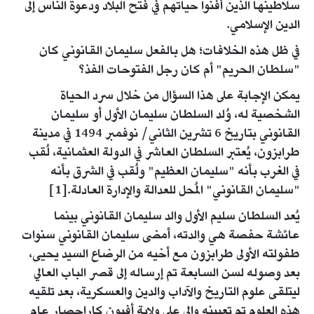
سلاطينها الذين أفنوا حياتهم في فتح البلاد ودعوة الناس إلى
الدين الإسلامي.
في ظل هذه الخلافات؛ هل بالفعل سليمان القانوني كان
"سلطان الحريم" أم كان رجل الفتوحات الفذ؟
يمكن الإجابة على هذا السؤال من خلال سرد الحياة
الشخصية له، وُلد السلطان سليمان الأول أو سليمان
القانوني بتاريخ 6 تشرين الثاني/ نوفمبر 1494 في مدينة
طرابزون، يُعتبر السلطان العاشر في الدولة العثمانية، لُقب
في الغرب بأنه "سليمان العظيم" ولُقب في الشرق بأنه
"سليمان القانوني" المُحل للعدالة والإدارة العادلة.[1]
يُعد السلطان سليم الأول والد سليمان القانوني بينما
عائشة حفصة هي والدته، أمضى سليمان القانوني سنوات
طفولته الأولى طرابزون مع أخيه من الرضاع السيد يحيى،
بعد وصوله لسن السابعة تم إرساله إلى قصر الباب العالي
ليتلقى علوم التاريخ والآداب والدين والعسكرية، بعد تلقيه
هذه العلوم تم تعيينه والي على ولاية أفيون كاراحصار عام