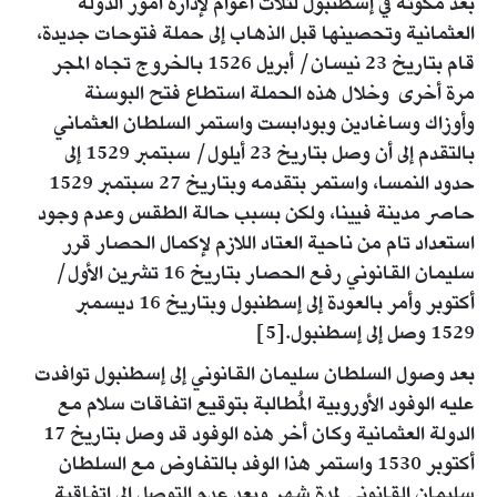
بعد مكوثه في إسطنبول لثلاث أعوام لإدارة أمور الدولة
العثمانية وتحصينها قبل الذهاب إلى حملة فتوحات جديدة،
قام بتاريخ 23 نيسان/ أبريل 1526 بالخروج تجاه المجر
مرة أخرى وخلال هذه الحملة استطاع فتح البوسنة
وأوزاك وساغادين وبودابست واستمر السلطان العثماني
بالتقدم إلى أن وصل بتاريخ 23 أيلول/ سبتمبر 1529 إلى
حدود النمسا، واستمر بتقدمه وبتاريخ 27 سبتمبر 1529
حاصر مدينة فيينا، ولكن بسبب حالة الطقس وعدم وجود
استعداد تام من ناحية العتاد اللازم لإكمال الحصار قرر
سليمان القانوني رفع الحصار بتاريخ 16 تشرين الأول/
أكتوبر وأمر بالعودة إلى إسطنبول وبتاريخ 16 ديسمبر
1529 وصل إلى إسطنبول.[5]
بعد وصول السلطان سليمان القانوني إلى إسطنبول توافدت
عليه الوفود الأوروبية المُطالبة بتوقيع اتفاقات سلام مع
الدولة العثمانية وكان أخر هذه الوفود قد وصل بتاريخ 17
أكتوبر 1530 واستمر هذا الوفد بالتفاوض مع السلطان
سليمان القانوني لمدة شهر وبعد عدم التوصل إلى اتفاقية