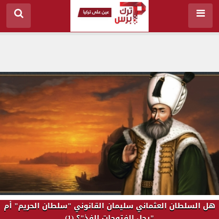
هل السلطان العثماني سليمان القانوني "سلطان الحريم" أم
"رجل الفتوحات الفذ"؟ (1)