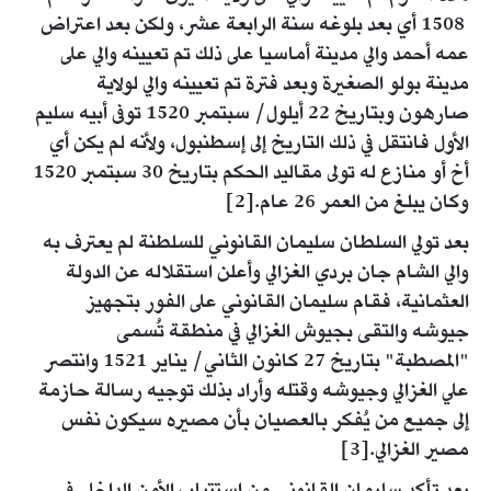
1508 أي بعد بلوغه سنة الرابعة عشر، ولكن بعد اعتراض
عمه أحمد والي مدينة أماسيا على ذلك تم تعيينه والي على
مدينة بولو الصغيرة وبعد فترة تم تعيينه والي لولاية
صارهون وبتاريخ 22 أيلول/ سبتمبر 1520 توفى أبيه سليم
الأول فانتقل في ذلك التاريخ إلى إسطنبول، ولأنه لم يكن أي
أخ أو منازع له تولى مقاليد الحكم بتاريخ 30 سبتمبر 1520
وكان يبلغ من العمر 26 عام.[2]
بعد تولي السلطان سليمان القانوني للسلطنة لم يعترف به
والي الشام جان بردي الغزالي وأعلن استقلاله عن الدولة
العثمانية، فقام سليمان القانوني على الفور بتجهيز
جيوشه والتقى بجيوش الغزالي في منطقة تُسمى
"المصطبة" بتاريخ 27 كانون الثاني/ يناير 1521 وانتصر
علي الغزالي وجيوشه وقتله وأراد بذلك توجيه رسالة حازمة
إلى جميع من يُفكر بالعصيان بأن مصيره سيكون نفس
مصير الغزالي.[3]