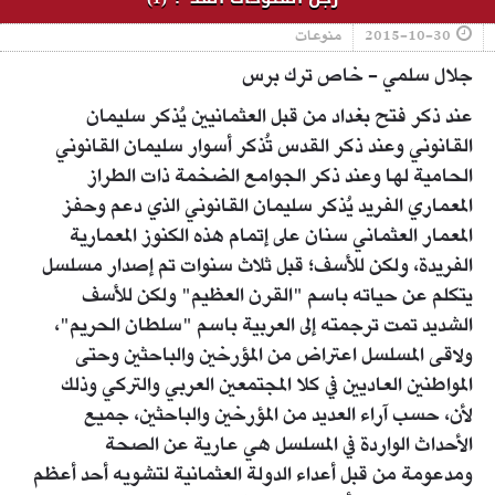
2015-10-30
منوعات
جلال سلمي - خاص ترك برس
عند ذكر فتح بغداد من قبل العثمانيين يُذكر سليمان
القانوني وعند ذكر القدس تُذكر أسوار سليمان القانوني
الحامية لها وعند ذكر الجوامع الضخمة ذات الطراز
المعماري الفريد يُذكر سليمان القانوني الذي دعم وحفز
المعمار العثماني سنان على إتمام هذه الكنوز المعمارية
الفريدة، ولكن للأسف؛ قبل ثلاث سنوات تم إصدار مسلسل
يتكلم عن حياته باسم "القرن العظيم" ولكن للأسف
الشديد تمت ترجمته إلى العربية باسم "سلطان الحريم"،
ولاقى المسلسل اعتراض من المؤرخين والباحثين وحتى
المواطنين العاديين في كلا المجتمعين العربي والتركي وذلك
لأن، حسب آراء العديد من المؤرخين والباحثين، جميع
الأحداث الواردة في المسلسل هي عارية عن الصحة
ومدعومة من قبل أعداء الدولة العثمانية لتشويه أحد أعظم