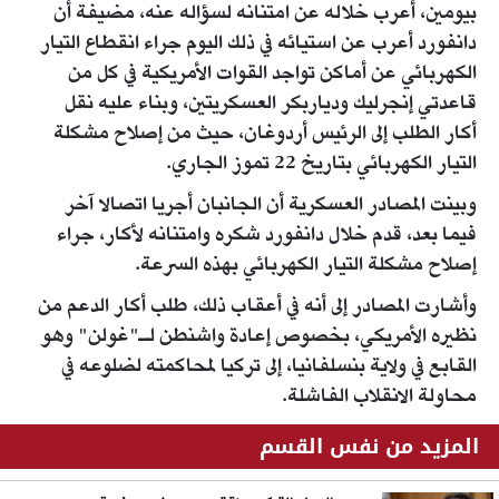
بيومين، أعرب خلاله عن امتنانه لسؤاله عنه، مضيفة أن
دانفورد أعرب عن استيائه في ذلك اليوم جراء انقطاع التيار
الكهربائي عن أماكن تواجد القوات الأمريكية في كل من
قاعدتي إنجرليك ودياربكر العسكريتين، وبناء عليه نقل
أكار الطلب إلى الرئيس أردوغان، حيث من إصلاح مشكلة
التيار الكهربائي بتاريخ 22 تموز الجاري.
وبينت المصادر العسكرية أن الجانبان أجريا اتصالا آخر
فيما بعد، قدم خلال دانفورد شكره وامتنانه لأكار، جراء
إصلاح مشكلة التيار الكهربائي بهذه السرعة.
وأشارت المصادر إلى أنه في أعقاب ذلك، طلب أكار الدعم من
نظيره الأمريكي، بخصوص إعادة واشنطن لـ"غولن" وهو
القابع في ولاية بنسلفانيا، إلى تركيا لمحاكمته لضلوعه في
محاولة الانقلاب الفاشلة.
المزيد من نفس القسم