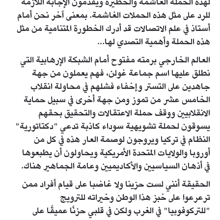
لهذه الحملة الغاشمة والخطيرة ويقدمون الإجابة اللازمة
للرد على مثل هذه الحملات الغاشمة. بمعنى آخر نحن أمام
أستاذ في علم الاتصالات قد أدرك الخطورة المتنامية من مثل
هذه الحملة وأهمية التصدي لها...
العالم الخارجي برمته مفتوح أمام الشبكة الإرهابية التي
نطلق عليها اسم جماعة غولن، فهم يعملون من جهة
جاهدين على التستر وإخفاء فشلهم في محاولة انقلاب
الخامس عشر من تموز ومن جهة أخرى في سبيل حماية
الانقلابيين ووقف حملة الاعتقالات والتحقيق بحقهم
يسوقون لحملة تشويهية سوداء كاذبة تدعي "دكتاتورية"
النظام في تركيا ويروجون لوصمة العار هذه في كل من
أوروبا والولايات المتحدة الأمريكية ويحاولون أن يطبعوها
في أذهان السياسيين والأكاديميين وعامة الجماهير هناك.
الحقيقة أنني لست حزينا ولا غاضبا على قيام أفراد ممن
ترعرعوا على خبز هذا الوطن وخيراته للترويج
"للتركوفوبيا" في الغرب ولكن في قلبي حزنًا عميقًا على