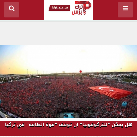
هل يمكن "للتركوفوبيا" ان توقف "قوة الطاقة" في تركيا