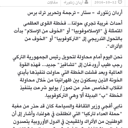
2016-10-12
أردان زنتورك
مقالات
أردان زنتورك - ستار - ترجمة وتحرير ترك برس
أحداث غريبة تجري حولنا... فخطة القوى العظمى
المتمثلة في "الإسلاموفوبيا" أو "الخوف من الإسلام" بدأت
بالتحول التدريجي إلى "التركوفوبيا" أو "الخوف من
الأتراك".
نحن اليوم أمام محاولة لتحويل رئيس الجمهورية التركي
رجب طيب أرودغان إلى "تشافيز" جديد... فهذه القوة
العالمية وبعد فشلت الخطة التي حاولت تنفيذها بأيدي
الخونة الذين يسكنون بين ظهرانينا من خلال محاولة
انقلاب الخامس عشر من تموز/ يوليو شرعت بتنفيذ
الخطة "ب" البديلة ألا وهي التركوفوبيا.
نابي أفجي وزير الثقافة والسياحة كان قد حذر من مغبة
"حملة العداء لتركيا" التي انطلقت في هولندا، وأشار إلى أن
الوطنيين من الأتراك والمقيمين في الدول الأوروبية يتصدون