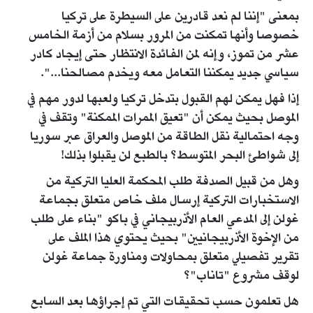
بمعنى "إننا لم نعد قادرين على السيطرة على تركيا
خصوصا وأنها تمكنت من المرور بسلام من أزمة الخامس
عشر من تموز، وإنه لمن الفائدة الانتظار حتى إيجاد كادر
سياسي جديد يمكننا التعامل معه ويخدم مصالحنا...".
إذا فهل يمكن لهم القبول بتدخل تركيا ولعبها لدور مهم في
الموصل بحيث يمكن أن "تعيق الممرات الممكنة" وتقف في
وجه احتمالية نقل الطاقة من الموصل والعراق عبر سوريا
إلى شواطئ البحر المتوسط؟ بالطبع لن يقبلوا بذلك!
وهل من قبيل الصدفة طلب المحكمة العليا التركية من
الاستخبارات التركية إرسال ملف خاص متعلق بجماعة
غولن إلى المدعي العام الأذربيجاني في باكو "بناء على طلب
من الإخوة الأذربيجانيين" بحيث يحتوي هذا الملف على
تقرير تفصيلي متعلق بمحاولات ومناورة جماعة غولن
لوقف مشروع "تاناب"؟
هل تعلمون حسب تحقيقات التي تم إجراؤها بعد السابع