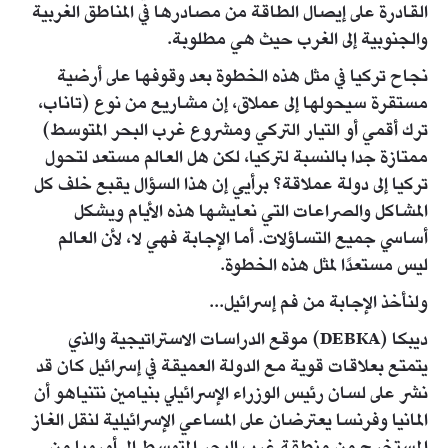
القادرة على إيصال الطاقة من مصادرها في المناطق الغربية
والجنوبية إلى الغرب حيث هي مطلوبة.
نجاح تركيا في مثل هذه الخطوة بعد وقوفها على أرضية
مستقرة سيحولها إلى عملاق، إن مشاريع من نوع (تاناب،
ترك أقمي أو التيار التركي ومشروع غرب البحر المتوسط)
ممتازة جدا بالنسبة لتركيا، لكن هل العالم مستعد لتحول
تركيا إلى دولة عملاقة؟ برأيي إن هذا السؤال يقبع خلف كل
المشاكل والصراعات التي نعايشها هذه الأيام ويشكل
أساسي جميع التساؤلات. أما الإجابة فهي لا، لأن العالم
ليس مستعدًا لمثل هذه الخطوة.
ولنأخذ الإجابة من فم إسرائيل...
ديبكا (DEBKA) موقع الدراسات الاستراتيجية والذي
يتمتع بعلاقات قوية مع الدولة العميقة في إسرائيل كان قد
نشر على لسان رئيس الوزراء الإسرائيلي بنيامين نتنياهو أن
المانيا وفرنسا يعترضان على المساعي الإسرائيلية لنقل الغاز