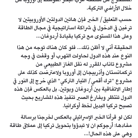
المستخرج من منطقة غرب البحر المتوسط إلى أوروبا من
خلال الأراضي التركية.
حسب التعليق/ الخبر فإن هاتين الدولتين الأوروبيتين لا
ترغبن في الدخول في شراكة استراتيجية في مجال الطاقة
وعلى هذا المستوى مع تركيا بقيادة أردوغان...
الحقيقة أني لا أظن ذلك... فلو كان هناك توجه من هذا
النوع عند هذه الدول لحاولت التهرب أو وقفت في وجه
مشروع تاناب المقرر له نقل الغاز الطبيعي من
تركمانستان وأذربيجان إلى أوروبا ولاعترضت كذلك على
مشروع "ترك أقمي/ التيار التركي" الذي خرج إلى النور في
إطار الاتفاقية بين أردوغان وبوتين. بل بالعكس فإن هذه
الدول تنتظر وبفارغ الصبر تنفيذ هذه المشاريع بحيث
تصبح تركيا البديل لخط أوكرانيا.
لكن لو قرأنا الخبر الإسرائيلي بالعكس لخرجنا برسالة
مفادها: أرجوكم ان لا تبدؤوا بتحويل تركيا إلى عملاق طاقة
وهي على هذه الحال!...