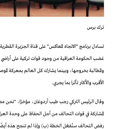
ترك برس
تساءل برنامج "الاتجاه المعاكس" على قناة الجزيرة القطر
غضب الحكومة العراقية من وجود قوات تركية على أراضي ا
والمطالبة بخروجها، وبينما يشارك كل العالم بمعركة الموص
الأقرب والأكثر تأثرا بما يجري.
وقال الرئيس التركي رجب طيب أردوغان، مؤخرًا، "نحن 
المشاركة في قوات التحالف من أجل الحفاظ على وحدة العرا
رفض التحالف سنُفعّل الخطة (ب) وإذا لم تنجح هذه أيضًا