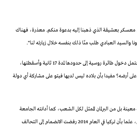
 معسكر بعشيقة الذي ذهبنا إليه بدعوة منكم. معذرة، فهناك
ونا والسيد العبادي طلب منّا ذلك بنفسه خلال زيارته لنا".
الكاتب والإعلامي العراقي علاء الخطيب قال إن تركيا لم تحتمل دخول طائرة روسية إلى حدودها لمدة 17 ثانية وأسقطتها،
لى أرضه؟ مفيدا بأن بلاده ليس لديها فيتو على مشاركة أي دولة
معينة بل من البرلمان الممثل لكل الشعب، كما أدانته الجامعة
العربية والولايات المتحدة التي اعتبرته خارج التحالف الدولي، علما بأن تركيا في العام 2014 رفضت الانضمام إلى التحالف