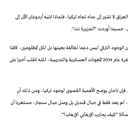
 بقيمة 17 مليار دولار داخل العراق لا تشير إلى عداء تجاه تركيا، فلماذا انتبه أردوغان الآن إلى
ل، حسبما أوردت "الجزيرة نت".
أن الوجود التركي ليس دعما لطائفة بعينها بل لكل المظلومين، لافتا
إلى أن رئيس الوزراء العراقي حيدر العبادي طلب في زيارته أنقرة عام 2014 المعونات العسكرية والتدريبية، لكنه انقلب أخيرا على
، فإن تاجان يوضح الأهمية القصوى لوجود تركيا، ومن ذلك أن
ة، لم يعد فقط في جبال قنديل بل وصل جبال سنجار، مستغربا أن
ئلا "كيف يحارب الإرهابي الإرهاب؟".