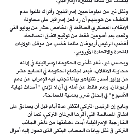
يتحدث عن لقائه بنظيره الإسرائيلي.
ونقل نير عن دبلوماسيين إسرائيليين وأتراك طلبوا عدم
الكشف عن هويتهم أن رد فعل إسرائيل على محاولة
الانقلاب العسكري الساقط في الخامس عشر من يوليو التي
وقعت بعد أسوعين فقط من توقيع اتفاق المصالحة،
أغضب الرئيس أردوغان مثلما غضب من موقف الولايات
المتحدة والاتحادة الأوروبي.
وبحسب نير، فقد تأخرت الحكومة الإسرائيلية في إدانة
محاولة الانقلاب، فبعد اجتماع الحكومة في السابع عشر
من يوليو أصدر نتنياهو بيانا تجنب فيه الإعراب عن دعم
أردوغان، وعبر فقط عن أمله في أن لا تؤدي " أحداث نهاية
الأسبوع" في إلحاق ضرر بعملية المصالحة.
وتابع إن الرئيس التركي انتظر عدة أيام قبل أن يصادق على
اتفاق المصالحة التي أقرها البرلمان التركي، كما أن
الخارجية الإسرائيلية أبدت دهشتها من تأخر الجانب
التركي في نقل بيانات الحساب البنكي الذي تحول إليه أموال