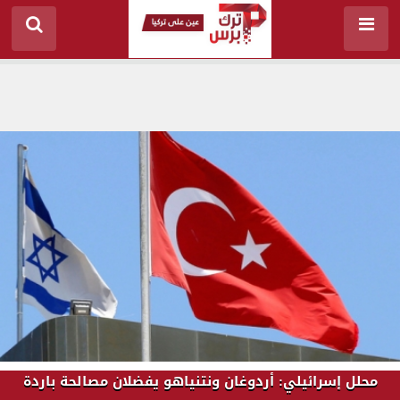
محلل إسرائيلي: أردوغان ونتنياهو يفضلان مصالحة باردة