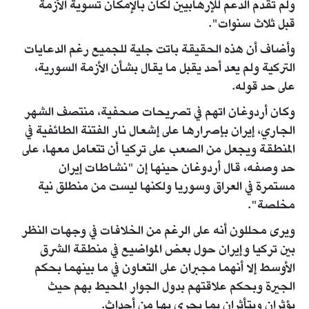
ولم تقدم الدعم للإرهابيين لكان بالإمكان تسوية الأزمة
قبل ثلاث سنوات".
وأضاف أن هذه الحقيقة باتت جلية للجميع رغم الدعايات
التركية ولم يعد أحد يقبل ما يقال بشأن الأزمة السورية،
على حد قوله.
وكان أردوغان اتهم في تصريحات صحفية، منتصف الشهر
الجاري، إيران بإصرارها على إشعال نار الفتنة الطائفية في
المنطقة ويجعل من الصعب على تركيا أن تتعامل معها، على
حد وصفه، قال أردوغان حينها إن "نشاطات إيران
مستمرة في العراق وسوريا ولكنها ليست من منطلق نية
مخلصة".
ويرى محللون أنه على الرغم من الخلافات في وجهات النظر
بين تركيا وإيران حول بعض المواضيع في منطقة الشرق
الأوسط إلا أنهما مجبران على التعاون في ما بينهما بحكم
الجيرة وبحكم علاقتهم بدول الجوار المحيط بهم حيث
يؤثران ويتأثران بما يجري بها من أحداث.