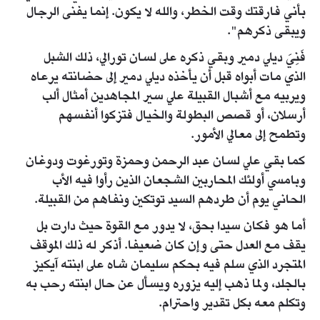
بأني فارقتك وقت الخطر، والله لا يكون. إنما يفنى الرجال
ويبقى ذكرهم".
فَنِيَ ديلي دمير وبقي ذكره على لسان تورالي، ذلك الشبل
الذي مات أبواه قبل أن يأخذه ديلي دمير إلى حضانته يرعاه
ويربيه مع أشبال القبيلة علي سير المجاهدين أمثال ألب
أرسلان، أو قصص البطولة والخيال فتزكوا أنفسهم
وتطمح إلى معالي الأمور.
كما بقي علي لسان عبد الرحمن وحمزة وتورغوت ودوغان
وبامسي أولئك المحاربين الشجعان الذين رأوا فيه الأب
الحاني يوم أن طردهم السيد توتكين ونفاهم من القبيلة.
أما هو فكان سيدا بحق، لا يدور مع القوة حيث دارت بل
يقف مع العدل حتى وإن كان ضعيفا. أذكر له ذلك الموقف
المتجرد الذي سلم فيه بحكم سليمان شاه على ابنته آيكيز
بالجلد، ولما ذهب إليه يزوره ويسأل عن حال ابنته رحب به
وتكلم معه بكل تقدير واحترام.