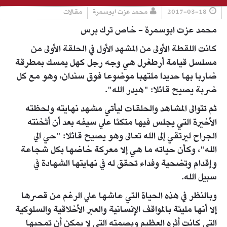
2017-03-18
محمد عزت ابوسمرة
مقالات
محمد عزت ابوسمرة - خاص ترك برس
كانت اللقطة الأولى من المشهد الأول في الحلقة الأولى من
مسلسل قيامة أرطغرل هي وجه رجل كهل يمسك بمطرقة
ضاربا بها حديدا ملتهبا موضوعا فوق سندان، وهو مع كل
ضربة يصيح قائلا: "هيدر الله".
ثم تتوالى المشاهد والحلقات ليأتي مشهد نهايته ولحظته
الأخيرة التي يجلس فيها متكئا علي سيفه بعد أن أثخنته
الجراح ليرتقي إلى الله تعالى وهو يصيح قائلا: "حي الي
الله"، وكأن حياته ما هي إلا معركة خاضها بكل شجاعة
وإقدام وتضحية وفداء تحقق له في نهايتها الشهادة في
سبيل الله.
وبالنظر في هذه الحياة التي عاشها علي الرغم من قصرها
إلا أنها مليئة بالمواقف الإنسانية والعبر الأخلاقية والسلوكية
التي كانت أثره العظيم وبصمته التي لا يمكن أن تمحيها