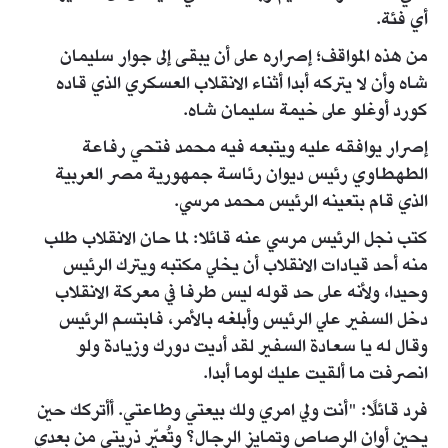
أي فئة.
من هذه المواقف؛ إصراره على أن يبقى إلى جوار سليمان
شاه وأن لا يتركه أبدا أثناء الانقلاب العسكري الذي قاده
كورد أوغلو على خيمة سليمان شاه.
إصرار يوافقه عليه ويتبعه فيه محمد فتحي رفاعة
الطهطاوي رئيس ديوان رئاسة جمهورية مصر العربية
الذي قام بتعينه الرئيس محمد مرسي.
كتب نجل الرئيس مرسي عنه قائلا: لما حان الانقلاب طلب
منه أحد قيادات الانقلاب أن يخلي مكتبه ويترك الرئيس
وحيدا، ولأنه على حد قوله ليس طرفا في معركة الانقلاب
دخل السفير علي الرئيس وأبلغه بالأمر، فابتسم الرئيس
وقال له يا سعادة السفير لقد أديت دورك وزيادة ولو
انصرفت ما ألقيت عليك لوما أبدا.
فرد قائلًا: "أنت ولي امري ولك بيعتي وطاعتي. أأتركك حين
يحين أوان الرصاص وتمايز الرجال؟ وتُعيّر ذريتي من بعدي