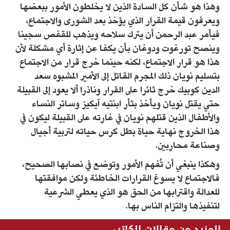
وهذا هو شأن كل السادة الذين لا يخلطون الأمور ببعضها
ويعرفون قيمة القرار الذي يؤخذ بعد الشورى والاجتماع،
فيأمر عبد الرحمن أن يترك سلاحه ويذهب للقفص سجينا
وينصح تورغوت ودوغان بأن يكفا عن إثارة أي مشكلة لأن
هذا هو قرار الاجتماع، لكنه حينما خرج قرار من الاجتماع
بتسليم نويان ذلك المجرم القاتل إلى الأمير المشبوه سعد
الدين كوبيك خرج ثائرا على القرار وناذرا ألا يعود إلى القبيلة
حتي يقتل نويان ويأخذ بثأر ابنتيه آيكيز وسائر النساء
والأطفال الذين قتلهم نويان في غارته على القبيلة ليكون في
هذا الخروج نهاية حياة بطل كرس حياته لتربية أجيال
وصناعة محاربين.
وهكذا ينبغي أن تُفهم الأمور وتوضع في نصابها الصحيح،
فالاجتماع لا يسوغ القرارات الخاطئة ولكن موافقتها
للعدالة واقترابها من الحق هو الذي يعطي الشرعية
لتنفيذها والتزام الناس بها.
المزيد من مقالات الكاتب