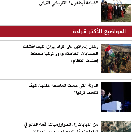
"قيامة أرطغرل" التاريخي التركي
المواضيع الأكثر قراءة
رهان إسرائيل على أكراد إيران: كيف أفشلت
الحسابات الخاطئة ودور تركيا مخطط
إسقاط النظام؟
الدولة التي جعلت العاصفة خلفها: كيف
تكسب تركيا؟
من الدبابات إلى الخوارزميات: قمة الناتو في
تركيا وتحوّل الردع نحو حرب البيانات