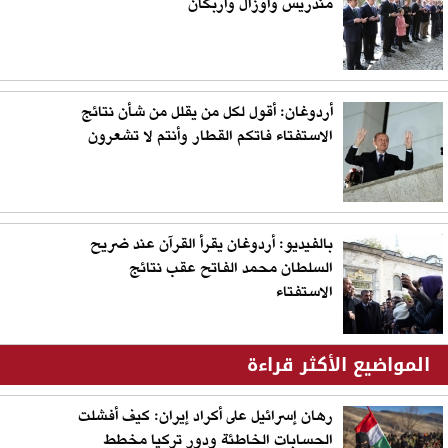
مندريس وأوزال وأربكان
أردوغان: أقول لكل من يقلل من شأن نتائج
الاستفتاء فاتكم القطار وأنتم لا تشعرون
بالفيديو: أردوغان يقرأ القرآن عند ضريح
السلطان محمد الفاتح عقب نتائج
الاستفتاء
المواضيع الأكثر قراءة
رهان إسرائيل على أكراد إيران: كيف أفشلت
الحسابات الخاطئة ودور تركيا مخطط