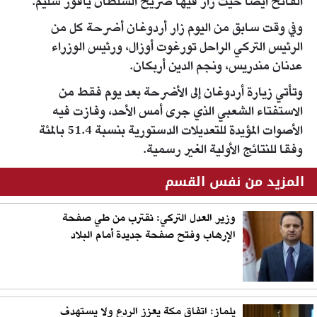
الفاتح أيضا حيث زار فيها ضريح السلطان يافوز سليم.
وفي وقت سابق من اليوم زار أردوغان أضرحة كل من
الرئيس التركي الراحل تورغوت أوزال، ورئيس الوزراء
عدنان مندريس، ونجم الدين أربكان.
وتأتي زيارة أردوغان إلى الأضرحة بعد يوم فقط من
الاستفتاء الشعبي الذي جرى أمس الأحد، وفازت فيه
الأصوات المؤيدة للتعديلات الدستورية بنسبة 51.4 بالمئة
وفقا للنتائج الأولية الغير رسمية.
المزيد من نفس القسم
وزير العدل التركي: نقترب من طي صفحة
الإرهاب وفتح صفحة جديدة أمام البلاد
يلماز: اتفاق مكة يعزز الردع ولا يستهدف