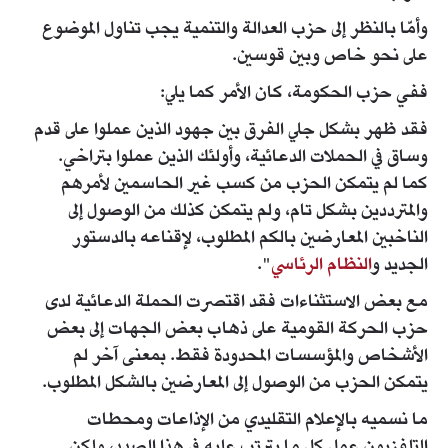
وأمّا بالنظر إلى حزب العدالة والتنمية يجب تناول الموضوع
على نحو خاص وبين قوسين.
ففي حزب الحكومة، كان الأمر كما يلي:
فقد ظهر بشكل جلي الفرق بين جهود الذين عملوا على قدم
وساق في الحملات الدعائية، وأولئك الذين عملوا بتراخي.
كما لم يتمكن الحزب من كسب غير الحاسمين لأمرهم
والمترددين بشكل تام، ولم يتمكن كذلك من الوصول إلى
الناخبين المعارضين بالكم المطلوب، لإقناعه بالدستور
الجديد و
النظام الرئاسي
".
مع بعض الاستثناءات فقد اقتصرت الحملة الدعائية لدى
حزب الحركة القومية على ذهاب بعض الجهات إلى بعض
الأشخاص والمؤسسات المحدودة فقط. بمعنى آخر لم
يتمكن الحزب من الوصول إلى المعارضين بالشكل المطلوب.
ما نسميه بالإعلام التقليدي من الإذاعات ومحطات
التلفزيون عمل كل ما يترتب عليه في هذا الصدد، ولكن