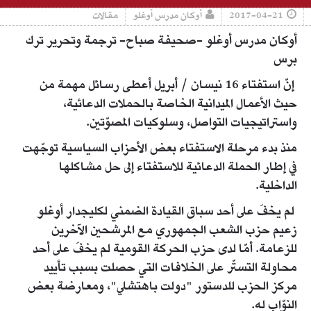
2017-04-21
أوكان مدرس أوغلو
مقالات
أوكان مدرس أوغلو -صحيفة صباح- ترجمة وتحرير ترك
برس
إنّ استفتاء 16 نيسان / أبريل أعطى رسائل مهمة من
حيث الأعمال الميدانية الخاصة بالحملات الدعائية،
واستراتيجيات التواصل، وسلوكيات المصوّتين.
منذ بدء مرحلة الاستفتاء بعض الأحزاب السياسية توجّهت
في إطار الحملة الدعائية للاستفتاء إلى حل مشاكلها
الداخلية.
لم يخفَ على أحد سباق القيادة الضمني لكليجدار أوغلو
زعيم حزب الشعب الجمهوري مع المرشحين الآخرين
للزعامة. أمّا لدى حزب الحركة القومية لم يخفَ على أحد
محاولة التستّر على الخلافات التي حصلت بسبب تأييد
مركز الحزب للدستور "دولت باهتشلي"، ومعارضة بعض
النوّاب له.