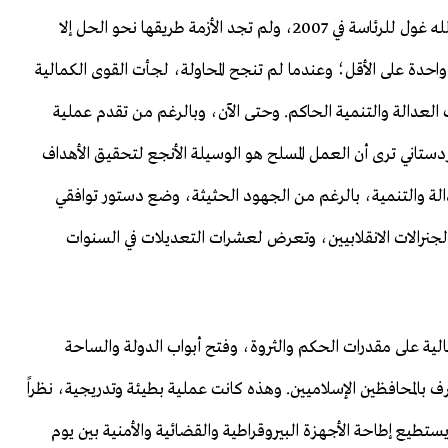
بالتأكيد؛ فقد ذهبت البلاد إلى أزمة كبيرة عند ترشح عبد الله غول للرئاسة في 2007، ولم تجد الأزمة طريقها نحو الحل إلا
ب واحدة على الأقل؛ وعندما لم تنجح المحاولة، لجأت القوى الكمالية
العدالة والتنمية الحاكم. وحتى الآن، وبالرغم من تقدم عملية
ستاني ترى أن العمل المسلح هو الوسيلة الأنجع لتحقيق الأهداف
دالة والتنمية، بالرغم من الجهود الحثيثة، وضع دستور توافقي
 كتب تحت إشراف الجنرالات الانقلابيين، وتعرض لعشرات التعديلات في السنوات
مالية على مقدرات الحكم والثروة، وفتح أبواب الدولة والساحة
ف بالمحافظين الإسلاميين. وهذه كانت عملية بطيئة وتدريجية، نظراً
يستطيع إطاحة الأجهزة البيروقراطية والقضائية والأمنية بين يوم