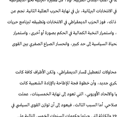
ي أغلب البلدان العربية. أولاً، لأن المسيرة التركية نحو الديقراطية
 الأولى في الانتخابات البرلمانية، بل في نهاية الحرب العالمية الثانية. نجم عن
تين متتاليتين بعد ذلك، فوز الحزب الديمقراطي في الانتخابات وتطبيقه لبرنامج حريات
واستمرار النخبة الكمالية في الحكم بصورة أو أخرى، واستمرار
ياة السياسية إلى حد كبير، وانحسار الصراع الصفري بين القوى
 محاولات لتعطيل المسار الديمقراطي، ولكن الأطراف كافة كانت
سكري جديد، وأن خطوة فجة للإطاحة بالإرادة الشعبية كانت
تركيا والاتحاد الأوروبي، التي تعود إلى نهاية الخمسينات، عملت
لإصلاحي. أما السبب الثالث، فيعود إلى أن توازن القوى السياسي في
تركيا ظل تركياً وحسب؛ وبعد انقلاب ما بعد الحداثة في 1997 والكارثة التي جرتها حكومات السنوات الخمس التالية على