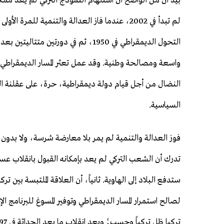
بيد أن من الواضح أن استلهام النموذج التركي لم يعد ممكناً ف
لم تبدأ في 2002، عندما فاز العدالة والتنمية للمرة
التحول الديمقراطي في 1950، ثم في دور
واسعة ومصالحة وطنية. وقد عمل تعثر المسار الديمقراطي، 
النضال من أجل قيام دولة ديمقراطية، حرة، على عقلنة الح
السياسية.
فوز العدالة والتنمية لم يمر بلا معارضة شرسة، ولا بدون
تدرك أن الشعب التركي لم يعد بإمكانه القبول بانقلاب ع
ستدفع البلاد إلى الهاوية. ثانياً، أن العلاقة الملتبسة بين 
لصالح استمرار المسار الديمقراطي وتوفير المسوغ للبرنامج ا