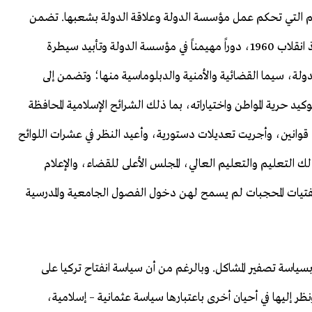
لقيم التي تحكم عمل مؤسسة الدولة وعلاقة الدولة بشعبها. تضمن
هذا التوجه الإصلاحي تغيير عقيدة الجيش، الذي لعب منذ انقلاب 1960، دوراً مهيمناً في مؤسسة الدولة وتأبيد سيطرة
لة، سيما القضائية والأمنية والدبلوماسية منها؛ وتضمن إلى
 حرية المواطن واختياراته، بما ذلك الشرائح الإسلامية المحافظة
 قوانين، وأجريت تعديلات دستورية، وأعيد النظر في عشرات اللوائح
ك التعليم والتعليم العالي، المجلس الأعلى للقضاء، والإعلام
الفتيات المحجبات لم يسمح لهن دخول الفصول الجامعية والمدرسية
 بسياسة تصفير المشاكل. وبالرغم من أن سياسة انفتاح تركيا على
ونظر إليها في أحيان أخرى باعتبارها سياسة عثمانية – إسلامية،