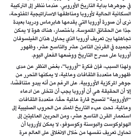
في جوهرها بداية التاريخ الأوروبي. عندما ننظر إلى التركيبة
السكانية الحالية لأوروبا ومناطقها الاستراتيجية المفتوحة،
نرى أن صورة أوروبا التي يقدمها هابرماس ودريدا بعيدة
جدًا عن الحقائق الملموسة. باختصار، هناك هوة لا يمكن
تجاهلها بين تعريف أوروبا الذي يحاول هذان الفيلسوفان
تجميده في القرنين الثامن عشر والتاسع عشر، وظهور
أوروبا على مسرح التاريخ ووضعها الفعلي اليوم.
ولهذا السبب، فإن فكرة “أوروبا”، بغض النظر عن مدى
ظهورها متعددة الثقافات وعالمية، لا يمكنها التحرر من
جوهر المركزية الأوروبية. على الرغم من أنه يبدو متناقضًا،
إلا أن الحقيقة هي أن أوروبا يجب أن تتخلى عن ادعاء
“الأوروبية” لتصبح قارة عالمية حقًا، متعددة الثقافات
وعالمية. تحت عبء التاريخ الممتد من الحروب الصليبية إلى
استعمار القرن التاسع عشر، ومن الحربين العالميتين إلى
الهولوكوست والبوسنة وكوسوفو، لا يمكن لأوروبا أن
تحاول تعريف نفسها من خلال الانغلاق على العالم مرة