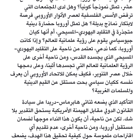
عشر، تمثل نموذجاً كونياً؟ وهل لدى المجتمعات التي
ترفض الأسس الفلسفية لعصر الأنوار الأوروبي فرصة
لابتكار نماذج بديلة؟ هل تمثل أوروبا حضارة دينية
متجذرة في التقليد اليهودي-المسيحي، أم أنها كيان
جيوسياسي يقوم على رؤية علمانية للعالم؟ وإذا كانت
أوروبا، كما ندعي، تعتمد من ناحية على التقليد اليهودي-
المسيحي الذي يجسده القدس، ومن ناحية أخرى على
الرؤية العلمانية للعالم التي تجسدها أثينا، وعلى دمجها
خلال عصر التنوير، فكيف يمكن للاتحاد الأوروبي أن يعرف
نفسه ككيان سياسي بحت مستقل عن القيم الدينية
والمسلمات الغربية؟
التأكيد الذي يضعه ثنائي هابرماس-دريدا على سيادة
القانون الدولي مقابل الهيمنة الأمريكية يستحق التقدير بلا
شك. لكن من ناحية، أن يكون هذا النداء موجهاً لضمان
مستقبل أوروبا، ومن ناحية أخرى، عدم تقديم أي
اقتراحات ملموسة حول كيفية تحقيق هذا الهدف، يضعف