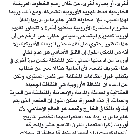
أخرى، أو بعبارة أخرى، من خلال رسم الخطوط العريضة
الخارجية فقط للهوية الأوروبية المشتركة. ومع ذلك، وربما
لهذا السبب، فإن محاولة ثنائي هابرماس-دريدا إنقاذ
مشروع الحضارة الأوروبية بخطوة أخيرة لا تتجاوز تقديم
أوروبا كنموذج اجتماعي-سياسي عالمي. على الرغم من أن
هذا المنظور يحتوي على نقد ضمني للهيمنة الأمريكية، إلا
أنه من الممكن القول إن القلق الأساسي هو عدم تخلي
أوروبا عن ادعائها العالمي. لكن المشكلة تكمن مرة أخرى في
هذا التعريف نفسه، لأن العالمية هنا لا تعبر عن خطاب
يتطلب قبول الثقافات المختلفة على نفس المستوى، ولكن
عن ادعاء أن الثقافة الأوروبية هي الثقافة الوحيدة
العقلانية والحديثة والمدنية والإنسانية والمنطلقة من الحرية
والعدالة. في هذه الصورة، يمكن القول إن العنصر الذي يتم
إبقاؤه دائمًا في الخارج وقمعه هو العالم الإسلامي. لأن
هابرماس ودريدا، عند استعراضهما المختصر لتاريخ
أوروبا، ذكرا استعمار القرن التاسع عشر والمحرقة
(الهولوكوست)، إلا أنهما لم يتطرقا مطلقًا إلى حملات