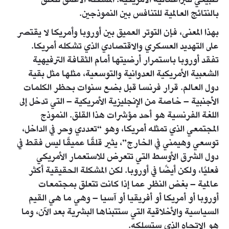
طبيعي للبراغماتية الأمريكية. المشكلة الأعمق تتعلق
بالنتائج العالمية للتنافس بين النموذجين.
بهذا المعنى، فإن التوتر العميق بين أوروبا وأمريكا لا يقتصر
على التهديد العسكري والاقتصادي الذي تشكله أمريكا.
تفقد أوروبا باستمرار أرضيتها أمام الثقافة الترفيهية
الشعبية الأمريكية العدوانية والتوسعية، مثلها مثل بقية
دول العالم. قرار فرنسا قبل بضع سنوات بحظر الكلمات
الأجنبية – خاصة من الإنجليزية الأمريكية – التي تدخل إلى
اللغة الفرنسية هو أحد مؤشرات هذا القلق. النموذج
المجتمعي الذي تمثله أمريكا، وهو “تعددي وحر في الداخل،
توسعي وهيمني في الخارج”، يثير قلقًا عميقًا ليس فقط في
دول الشرق الأوسط التي تتعرض للاستعمار الأمريكي
فعليًا، ولكن أيضًا في أوروبا. لكن المشكلة الحقيقية أكثر
عالمية – بغض النظر عما إذا كانت تتعلق بمجتمعات
أوروبا أو أمريكا أو أفريقيا أو آسيا – وهي ما هي القيم
السياسية والأخلاقية التي ستتبناها البشرية بعد الآن، وما
هو الاتجاه الذي ستسلكه.