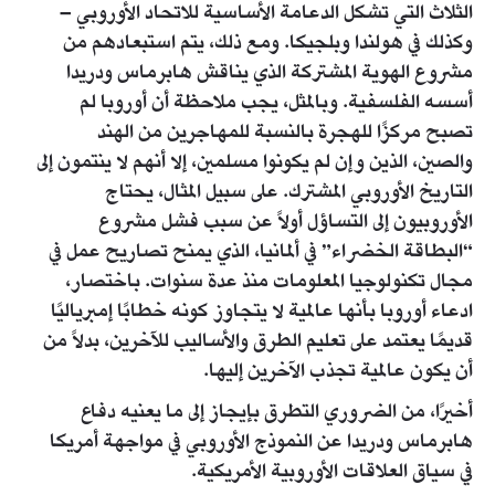
الثلاث التي تشكل الدعامة الأساسية للاتحاد الأوروبي –
وكذلك في هولندا وبلجيكا. ومع ذلك، يتم استبعادهم من
مشروع الهوية المشتركة الذي يناقش هابرماس ودريدا
أسسه الفلسفية. وبالمثل، يجب ملاحظة أن أوروبا لم
تصبح مركزًا للهجرة بالنسبة للمهاجرين من الهند
والصين، الذين وإن لم يكونوا مسلمين، إلا أنهم لا ينتمون إلى
التاريخ الأوروبي المشترك. على سبيل المثال، يحتاج
الأوروبيون إلى التساؤل أولاً عن سبب فشل مشروع
“البطاقة الخضراء” في ألمانيا، الذي يمنح تصاريح عمل في
مجال تكنولوجيا المعلومات منذ عدة سنوات. باختصار،
ادعاء أوروبا بأنها عالمية لا يتجاوز كونه خطابًا إمبرياليًا
قديمًا يعتمد على تعليم الطرق والأساليب للآخرين، بدلاً من
أن يكون عالمية تجذب الآخرين إليها.
أخيرًا، من الضروري التطرق بإيجاز إلى ما يعنيه دفاع
هابرماس ودريدا عن النموذج الأوروبي في مواجهة أمريكا
في سياق العلاقات الأوروبية الأمريكية.