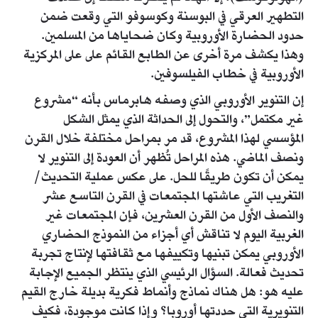
التطهير العرقي في البوسنة وكوسوفو التي وقعت ضمن
حدود الحضارة الأوروبية وكان ضحاياها من المسلمين.
وهذا يكشف مرة أخرى عن الطابع القائم على على المركزية
الأوروبية في خطاب الفيلسوفين.
إن التنوير الأوروبي الذي وصفه هابرماس بأنه “مشروع
غير مكتمل”، والتحول إلى الحداثة الذي يمثل الشكل
المؤسسي لهذا المشروع، قد مر بمراحل مختلفة خلال القرن
ونصف الماضي. هذه المراحل تُظهر أن العودة إلى التنوير لا
يمكن أن تكون طريقًا للحل. على عكس عملية التحديث/
التغريب التي عاشتها المجتمعات في القرن التاسع عشر
والنصف الأول من القرن العشرين، فإن المجتمعات غير
الغربية اليوم لا تناقش أي أجزاء من النموذج الحضاري
الأوروبي يمكن تبنيها وتكييفها مع ثقافتها لإنتاج تجربة
تحديث فعالة. السؤال الرئيسي الذي ينتظر الجميع الإجابة
عليه هو: هل هناك نماذج وأنماط فكرية بديلة خارج القيم
التنويرية التي حددتها أوروبا؟ وإذا كانت موجودة، فكيف