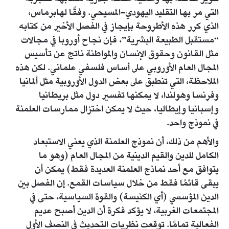
التي مر بها التقليد اليهودي-المسيحي. وفقًا لهابرماس،
الذي كرر هذه الأطروحة بإيجاز في الفصل الأخير من كتابه
“مستقبل الطبيعة البشرية”، فإن نجاح أوروبا في مجالات
مثل القانون وحقوق الإنسان والمواطنة ناتج عن تأسيس
المجال العام الأوروبي على أساس فلسفي علماني. لكن هذه
الملاحظة، التي تنطبق على بعض الدول الأوروبية مثل ألمانيا
وفرنسا وهولندا، لا يمكنها تفسير دول مثل بريطانيا
وإسبانيا وإيطاليا، حيث لا يمكن اختزال ممارسات العلمنة
في نموذج واحد.
والأهم من ذلك، أن نموذج العلمنة الذي يعني الاستبعاد
الكامل للدين والقيم الدينية من المجال العام (وهو ما
يتوافق مع أحد نماذج العلمنة العديدة فقط) يمكن أن
يبقى قائمًا فقط من خلال سياسات القمع. إن الفصل بين
الدين المؤسسي (أي الكنيسة) والقوة السياسية، حتى في
المجتمعات الغربية، لا يؤكد فكرة أن الدين أصبح عديم
الفعالية تمامًا. توقعت نظريات التحديث في النصف الأول