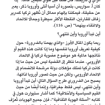
الرأي في تاريخنا. قال صفا قبل حوالي سبعين عامًا: “إذا
كان أ. سواريس، بتصوره أن آسيا أنثى وأوروبا ذكر، يعبر
عن حقيقة، فيمكننا بإلهام مماثل أن نُظهر تركيا كسرير
زفاف للقارتين، النقطة الأكثر سيطرة وجمالًا للاتحاد
والالتقاء بينهما” (ص. 116).
أين تبدأ أوروبا وأين تنتهي؟
ربما يكون المثال الأبرز -والذي يهمنا بالضرورة- حول
كيفية تعريف أوروبا لنفسها وما إذا كانت هذه القيم أو
نتائجها عالمية هو موضوع عضوية تركيا في الاتحاد
الأوروبي. عندما ننظر إلى القضية ليس من حيث ما إذا
كانت تركيا تمتلك مؤهلات دولة مرشحة للانضمام إلى
الاتحاد الأوروبي، ولكن من حيث تصور أوروبا لذاتها،
يصبح من الضروري طرح السؤال التالي: أين تبدأ أوروبا
وأين تنتهي، ليس فقط جغرافيًا، وإنما أيضًا من حيث
القيم السياسية والأخلاقية؟ كما أشار ستيوارت هول في
كتابه “أسئلة الهوية الثقافية”، فإن جميع الهويات تُعرّف