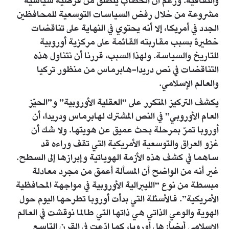
والثقافية. ورغم أن الخطاب ينطلق من فرضية سياسية
مشروعة من خلال رفض السياسات التوسعية للمحافظين
الجدد في أمريكا، إلا أنه يحتوي في النهاية على تناقضات
خطيرة بسبب مقاربته القائمة على مركزية أوروبية
للتاريخ والسياسة. ولهذا السبب، قررنا أن نتناول هذه
التناقضات في نص دريدا-هابرماس من منظور تركيا
والعالم الإسلامي.
يكشف التركيز المتكرر على “العقلية الأوروبية” و”الحيّز
العام الأوروبي” في النص المشترك لهابرماس ودريدا، أن
أوروبا تمرّ بمرحلة بحث عميق عن هويتها. ولا شك أن
غزو العراق والتوسعية الأمريكية التي تقف وراءه قد
ساهما في كشف هذه الأزمة الهوياتية وإبرازها إلى السطح.
غير أنه من الواضح أن المسألة أعمق من مجرد معادلة
مبسطة من نوع “الليبرالية الأوروبية في مواجهة المحافظية
الأمريكية”. فالأسئلة التي بدأت أوروبا تطرحها اليوم حول
الهوية والوعي الذاتي هي ذاتها التي طالما نوقشت في العالم
الإسلامي أيضاً: هل أوروبا، كما ادّعت في القرن التاسع