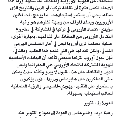
ستخفف من الهوية الأوروبية وتفقدها تماسكها. وراء هذا
الادعاء تكمن فكرة أن ثقافة تركيا، أو الدين والتاريخ الذي
تمثله، يجب أن يستمر استبعادهما. ما يزعج المحافظين
الأوروبيين ويعقد الموقف من وجهة نظرهم هو رغبة
مؤيدي الاتحاد الأوروبي في تركيا في المشاركة في مشروع
التكامل الأوروبي مع الحفاظ على ثقافتهم. بعبارة أخرى،
عقلية مسلمة ترى أوروبا ليس في أعلى التسلسل الهرمي
الثقافي، ولكن كند لها هي التي تقدم هذا الطلب. وبالتالي،
فإن قبول أوروبا لتركيا سيعني تأكيد أن البيانات الأساسية
للهوية المشتركة للاتحاد الأوروبي هي الجغرافيا وليس
الدين والثقافة. مثل هذا القبول لا يبدو وكأنه حدث يمكن
حتى للمفكرين مثل هابرماس ودريدا، الذين يؤكدون
باستمرار على التقليد اليهودي-المسيحي والرؤية العلمانية
للعالم، استيعابه بسهولة.
العودة إلى التنوير
رغبة دريدا وهابرماس في العودة إلى نموذج التنوير عند