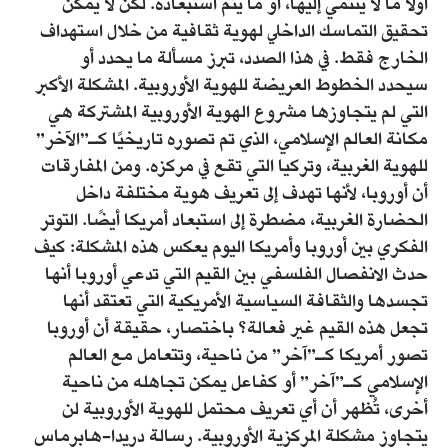
أولاً ما لا ينتمي إليها، أو ما يتم استبعاده. لكن لا يمكن
تحقيق التماسك الداخلي لهوية ثقافية من خلال استهداف
الخارج فقط. في هذا الصدد، تبرز مسألة ما يحدد أو
سيحدد الخطوط العريضة للهوية الأوروبية. المشكلة الأكبر
التي لم يتجاوزها مشروع الهوية الأوروبية المشتركة هي
مكانة العالم الإسلامي، الذي تم تصوره تاريخيًا كـ”الآخر”
للهوية الغربية، وتركيا التي تقع في مركزه. ومن المفارقات
أن أوروبا، لأنها تهدف إلى تعريف هوية مختلفة داخل
الحضارة الغربية، مضطرة إلى استبعاد أمريكا أيضًا. التوتر
الفكري بين أوروبا وأمريكا اليوم يعكس هذه المشكلة: كيف
حدث الانفصال الفلسفي بين القيم التي تدعي أوروبا أنها
تجسدها والثقافة السياسية الأمريكية التي تعتقد أنها
تجعل هذه القيم غير فعالة؟ باختصار، حقيقة أن أوروبا
تصور أمريكا كـ”آخر” من ناحية، وتتعامل مع العالم
الإسلامي كـ”آخر” أو كفاعل يمكن تجاهله من ناحية
أخرى، تُظهر أن أي تعريف محتمل للهوية الأوروبية لن
يتجاوز مشكلة المركزية الأوروبية. رسالة دريدا-هابرماس