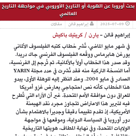
بحث أوروبا عن الهوية أو التاريخ الأوروبي في مواجهة التاريخ
العالمي
2025-07-09
إبراهيم قالن
مقالات
إبراهيم قالن -
يارن / كريتيك باكيش
في شهر مايو الماضي، نُشر خطاب كتبه الفيلسوف الألماني
يورغن هابرماس ووقّعه الفيلسوف الفرنسي جاك دريدا.
وقد صدر هذا الخطاب أولاً بالألمانية، ثم تُرجم إلى الفرنسية،
أما النسخة التركية منه فقد نُشرت في عدد مجلة YARIN
الصادر في مايو 2004. وعند النظر إليه للوهلة الأولى، يبدو
هذا الخطاب كأنه نص احتجاجي يعارض غزو أمريكا
للعراق دون موافقة الأمم المتحدة. غير أن الآراء التي تُطرح
فيه لتبرير هذا الاعتراض تتجاوز مجرد نقد الهيمنة
الأمريكية، إذ تقدم تقييماً دقيقاً وجديراً بالاهتمام بشأن
دور أوروبا في السياسة الدولية، وموقعها في مواجهة
الولايات المتحدة، وفي نهاية المطاف، هويتها التاريخية