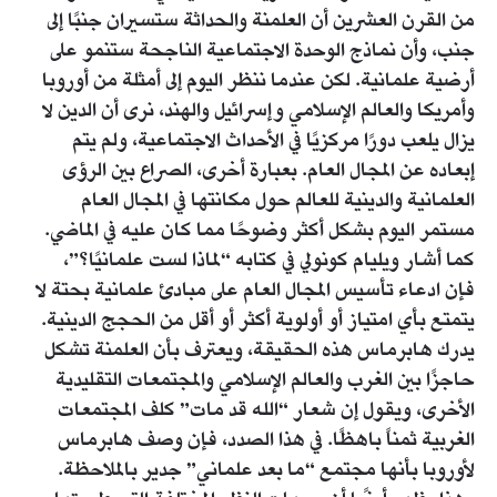
من القرن العشرين أن العلمنة والحداثة ستسيران جنبًا إلى
جنب، وأن نماذج الوحدة الاجتماعية الناجحة ستنمو على
أرضية علمانية. لكن عندما ننظر اليوم إلى أمثلة من أوروبا
وأمريكا والعالم الإسلامي وإسرائيل والهند، نرى أن الدين لا
يزال يلعب دورًا مركزيًا في الأحداث الاجتماعية، ولم يتم
إبعاده عن المجال العام. بعبارة أخرى، الصراع بين الرؤى
العلمانية والدينية للعالم حول مكانتها في المجال العام
مستمر اليوم بشكل أكثر وضوحًا مما كان عليه في الماضي.
كما أشار ويليام كونولي في كتابه “لماذا لست علمانيًا؟”،
فإن ادعاء تأسيس المجال العام على مبادئ علمانية بحتة لا
يتمتع بأي امتياز أو أولوية أكثر أو أقل من الحجج الدينية.
يدرك هابرماس هذه الحقيقة، ويعترف بأن العلمنة تشكل
حاجزًا بين الغرب والعالم الإسلامي والمجتمعات التقليدية
الأخرى، ويقول إن شعار “الله قد مات” كلف المجتمعات
الغربية ثمناً باهظًا. في هذا الصدد، فإن وصف هابرماس
لأوروبا بأنها مجتمع “ما بعد علماني” جدير بالملاحظة.