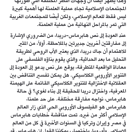
وهذا يظهر أيضًا أن وجهات النظر المختلفة التي طورتها
المجتمعات الإسلامية تجاه عملية العلمنة لها أهمية كبيرة
ليس فقط للعالم الإسلامي، ولكن أيضًا للمجتمعات الغربية
التي تمر بالمراحل النهائية من عملية العلمنة.
عند العودة إلى نص هابرماس-دريدا، من الضروري الإشارة
إلى مفارقتين أخريين جديرتين بالملاحظة. أولاً، من المثير
للاهتمام أن جاك دريدا، الذي يعتبر الأب الروحي لطريقة
التحليل ما بعد الحداثية، والذي يقوم بناؤه الفلسفي على
معاداة الواقعية المتطرفة، يوقع على نص يدعو إلى العودة إلى
التنوير الأوروبي الكلاسيكي. هل يمكن تفسير التناقض بين
العقلانية الاختزالية للتنوير الكلاسيكي القائمة على الهيمنة
المعرفية، واختزال دريدا للحقيقة إلى بناء لغوي؟ في حالة
هابرماس، نواجه مفارقة مختلفة. على حد علمنا،
هابرماس هو الفيلسوف الأوروبي الحي الذي زار العالم
الإسلامي أكثر من غيره. تمت مناقشة خطابات هابرماس
في مصر وإيران وتركيا في السنوات الأخيرة في كل من العالم
الإسلامي وأوروبا. باختصار، يمكننا القول إن هابرماس قد