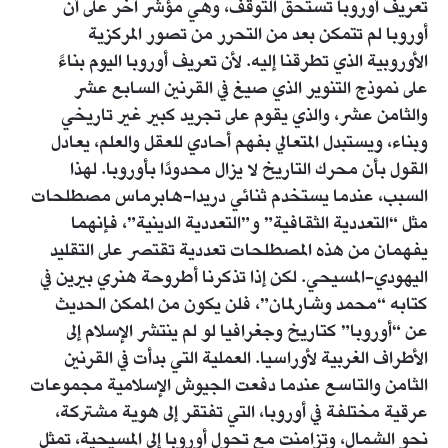
تعريف أوروبا تستحق التوقف، وهي مؤشر آخر على أن
أوروبا لم تتمكن بعد من التحرر من تصور المركزية
الأوروبية الذي تطرقنا إليه. لأن تعريف أوروبا اليوم بناءً
على نموذج التنوير الذي صيغ في القرنين السابع عشر
والثامن عشر، والذي يقوم على تجريد كبير غير تاريخي
وبناء، ويستبدل المتعالي بفهم أحادي للعقل والعلم، يعادل
القول بأن محرك التاريخ لا يزال محدودًا بأوروبا. لهذا
السبب، عندما يستخدم ثنائي دريدا-هابرماس مصطلحات
مثل “التعددية الثقافية” و”التعددية الدينية”، فإنهما
يفهمان من هذه المصطلحات تعددية تقتصر على التقليد
اليهودي-المسيحي. لكن إذا تذكرنا أطروحة هنري بيرين في
كتابه “محمد وشارلمان”، فلن يكون من الممكن الحديث
عن “أوروبا” كتاريخ وجغرافيا لو لم ينتشر الإسلام إلى
الأطراف الغربية لأوراسيا. العملية التي بدأت في القرنين
الثامن والتاسع عندما دفعت الجيوش الإسلامية مجموعات
عرقية مختلفة في أوروبا، التي تفتقر إلى هوية مشتركة،
نحو الشمال، وتزامنت مع تحول أوروبا إلى المسيحية، تمثل