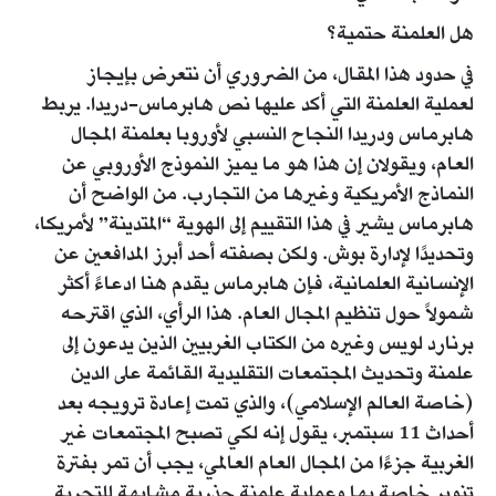
هل العلمنة حتمية؟
في حدود هذا المقال، من الضروري أن نتعرض بإيجاز
لعملية العلمنة التي أكد عليها نص هابرماس-دريدا. يربط
هابرماس ودريدا النجاح النسبي لأوروبا بعلمنة المجال
العام، ويقولان إن هذا هو ما يميز النموذج الأوروبي عن
النماذج الأمريكية وغيرها من التجارب. من الواضح أن
هابرماس يشير في هذا التقييم إلى الهوية “المتدينة” لأمريكا،
وتحديدًا لإدارة بوش. ولكن بصفته أحد أبرز المدافعين عن
الإنسانية العلمانية، فإن هابرماس يقدم هنا ادعاءً أكثر
شمولاً حول تنظيم المجال العام. هذا الرأي، الذي اقترحه
برنارد لويس وغيره من الكتاب الغربيين الذين يدعون إلى
علمنة وتحديث المجتمعات التقليدية القائمة على الدين
(خاصة العالم الإسلامي)، والذي تمت إعادة ترويجه بعد
أحداث 11 سبتمبر، يقول إنه لكي تصبح المجتمعات غير
الغربية جزءًا من المجال العام العالمي، يجب أن تمر بفترة
تنوير خاصة بها وعملية علمنة جذرية مشابهة للتجربة