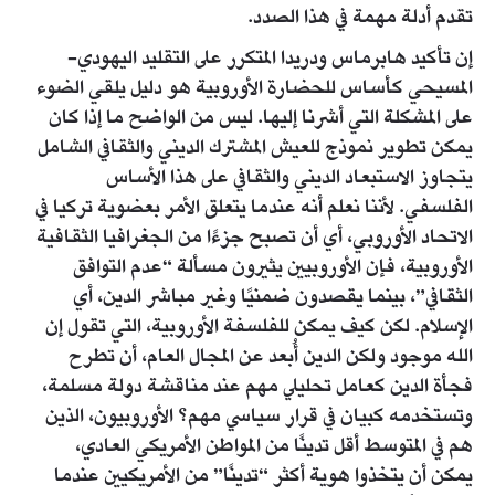
تقدم أدلة مهمة في هذا الصدد.
إن تأكيد هابرماس ودريدا المتكرر على التقليد اليهودي-
المسيحي كأساس للحضارة الأوروبية هو دليل يلقي الضوء
على المشكلة التي أشرنا إليها. ليس من الواضح ما إذا كان
يمكن تطوير نموذج للعيش المشترك الديني والثقافي الشامل
يتجاوز الاستبعاد الديني والثقافي على هذا الأساس
الفلسفي. لأننا نعلم أنه عندما يتعلق الأمر بعضوية تركيا في
الاتحاد الأوروبي، أي أن تصبح جزءًا من الجغرافيا الثقافية
الأوروبية، فإن الأوروبيين يثيرون مسألة “عدم التوافق
الثقافي”، بينما يقصدون ضمنيًا وغير مباشر الدين، أي
الإسلام. لكن كيف يمكن للفلسفة الأوروبية، التي تقول إن
الله موجود ولكن الدين أُبعد عن المجال العام، أن تطرح
فجأة الدين كعامل تحليلي مهم عند مناقشة دولة مسلمة،
وتستخدمه كبيان في قرار سياسي مهم؟ الأوروبيون، الذين
هم في المتوسط أقل تدينًا من المواطن الأمريكي العادي،
يمكن أن يتخذوا هوية أكثر “تدينًا” من الأمريكيين عندما