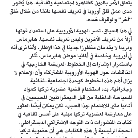
يتعلق الأمر بالدين كظاهرة اجتماعية وثقافية. هذا يُظهر
مدى عمق قلق أوروبا في تعريف نفسها دائمًا من خلال خلق
“آخر” والوقوف ضده.
في هذا السياق، تصر الهوية الأوروبية على استمداد قوتها
أولاً من تعريف الآخرين وليس تعريف نفسها. هابرماس
ودريدا لا يقدمان منظورًا جديدًا في هذا الإطار. لأننا نرى أنه
في أوروبا، وخاصة في ألمانيا موطن هابرماس، تُثار
باستمرار الإشارات إلى الخطوط العريضة الخارجية في
المناقشات حول الهوية الأوروبية المشتركة، وأن الإسلام لا
يزال أهم هذه الخطوط كوحدة اجتماعية-ثقافية
وجغرافية. بدء استخدام قضية عضوية تركيا كمواد
للسياسة الداخلية من قبل الديمقراطيين المسيحيين في
ألمانيا مثير للاهتمام لهذا السبب. لكن يمكن أيضًا العثور
على معارضة لعضوية تركيا مبنية على أسس ثقافية في
كتابات المنشورات ذات التوجه الاشتراكي الديمقراطي.
الحجة الرئيسية في هذه الكتابات هي أن عضوية تركيا