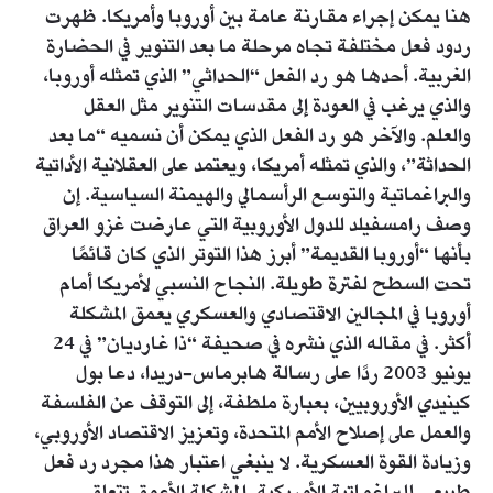
هنا يمكن إجراء مقارنة عامة بين أوروبا وأمريكا. ظهرت
ردود فعل مختلفة تجاه مرحلة ما بعد التنوير في الحضارة
الغربية. أحدها هو رد الفعل “الحداثي” الذي تمثله أوروبا،
والذي يرغب في العودة إلى مقدسات التنوير مثل العقل
والعلم. والآخر هو رد الفعل الذي يمكن أن نسميه “ما بعد
الحداثة”، والذي تمثله أمريكا، ويعتمد على العقلانية الأداتية
والبراغماتية والتوسع الرأسمالي والهيمنة السياسية. إن
وصف رامسفيلد للدول الأوروبية التي عارضت غزو العراق
بأنها “أوروبا القديمة” أبرز هذا التوتر الذي كان قائمًا
تحت السطح لفترة طويلة. النجاح النسبي لأمريكا أمام
أوروبا في المجالين الاقتصادي والعسكري يعمق المشكلة
أكثر. في مقاله الذي نشره في صحيفة “ذا غارديان” في 24
يونيو 2003 ردًا على رسالة هابرماس-دريدا، دعا بول
كينيدي الأوروبيين، بعبارة ملطفة، إلى التوقف عن الفلسفة
والعمل على إصلاح الأمم المتحدة، وتعزيز الاقتصاد الأوروبي،
وزيادة القوة العسكرية. لا ينبغي اعتبار هذا مجرد رد فعل