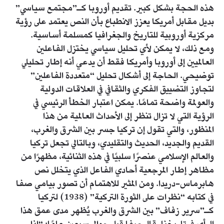
هذه الحجة بشكل كبير. تقديم أوروبا كـ”مجتمع سياسي”
بديل مقابل أمريكا يعزز الانطباع بأن النص يعتمد على رؤية
مركزية أوروبية للتاريخ والجغرافيا كمسلمة أساسية.
ومع ذلك، لا يمكن لأي تحليل سياسي يختزل الفاعلين
العالميين إلى أوروبا وأمريكا فقط أن يدعي أنه إطار تحليلي
توضيحي. الحاجة إلى أشكال تحليل “متعددة الفاعلين”
لتجاوز التضييق الفكري والثقافي في العلاقات الدولية
والعولمة واضحة تمامًا. يمكن اعتبار الخطأ الرئيسي في
الرؤية التي لا تزال تنظر إلى الأحداث العالمية من هذا
المنظور، والتي تقول إن تركيا جسر بين الشرق والغرب،
القديم والجديد، الحديث والتقليدي، وبالتالي تجعل تركيا
والعالم الإسلامي عنصرًا سلبيًا في هذه الثنائية، مظهرًا من
مظاهر إطار المرجعية أحادي الفاعل الذي يتخلل نص
هابرماس-دريدا. ومن المثير للاهتمام أن تصور بيامي صفا
في كتابه “نظرات على الثورة التركية” (1938) لتركيا
كـ”سرير زفاف” بين الشرق والغرب يُظهر مدى عمق هذا