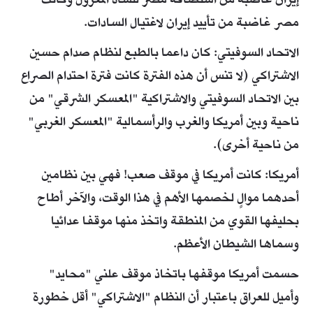
إيران غاضبة من استضافة مصر للشاه المعزول وكانت
مصر غاضبة من تأييد إيران لاغتيال السادات.
الاتحاد السوفيتي: كان داعما بالطبع لنظام صدام حسين
الاشتراكي (لا تنس أن هذه الفترة كانت فترة احتدام الصراع
بين الاتحاد السوفيتي والاشتراكية "المعسكر الشرقي" من
ناحية وبين أمريكا والغرب والرأسمالية "المعسكر الغربي"
من ناحية أخرى).
أمريكا: كانت أمريكا في موقف صعب! فهي بين نظامين
أحدهما موالٍ لخصمها الأهم في هذا الوقت، والآخر أطاح
بحليفها القوي من المنطقة واتخذ منها موقفا عدائيا
وسماها الشيطان الأعظم.
حسمت أمريكا موقفها باتخاذ موقف علني "محايد"
وأميل للعراق باعتبار أن النظام "الاشتراكي" أقل خطورة