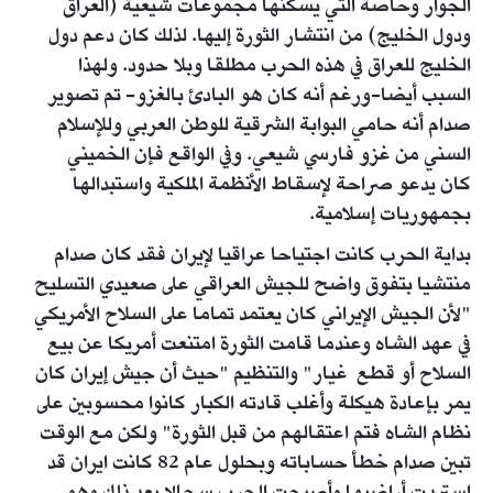
الجوار وخاصة التي يسكنها مجموعات شيعية (العراق
ودول الخليج) من انتشار الثورة إليها. لذلك كان دعم دول
الخليج للعراق في هذه الحرب مطلقا وبلا حدود. ولهذا
السبب أيضا-ورغم أنه كان هو البادئ بالغزو- تم تصوير
صدام أنه حامي البوابة الشرقية للوطن العربي وللإسلام
السني من غزو فارسي شيعي. وفي الواقع فإن الخميني
كان يدعو صراحة لإسقاط الأنظمة الملكية واستبدالها
بجمهوريات إسلامية.
بداية الحرب كانت اجتياحا عراقيا لإيران فقد كان صدام
منتشيا بتفوق واضح للجيش العراقي على صعيدي التسليح
"لأن الجيش الإيراني كان يعتمد تماما على السلاح الأمريكي
في عهد الشاه وعندما قامت الثورة امتنعت أمريكا عن بيع
السلاح أو قطع غيار" والتنظيم "حيث أن جيش إيران كان
يمر بإعادة هيكلة وأغلب قادته الكبار كانوا محسوبين على
نظام الشاه فتم اعتقالهم من قبل الثورة" ولكن مع الوقت
تبين صدام خطأ حساباته وبحلول عام 82 كانت ايران قد