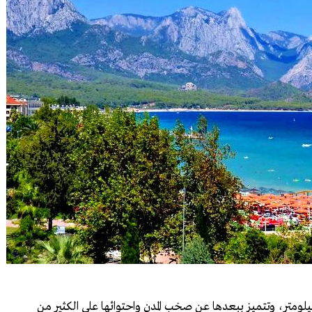
منطقة "كمر" جنوب غرب مدينة أنطاليا بمسافة 42 كيلومتر، وتتميز ببعدها عن صخب المدن واحتوائها على الكثير من