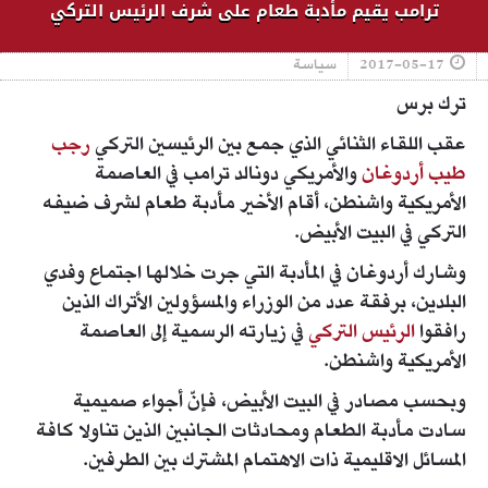
ترامب يقيم مأدبة طعام على شرف الرئيس التركي
2017-05-17
سياسة
ترك برس
عقب اللقاء الثنائي الذي جمع بين الرئيسين التركي
رجب
طيب أردوغان
والأمريكي دونالد ترامب في العاصمة
الأمريكية واشنطن، أقام الأخير مأدبة طعام لشرف ضيفه
التركي في البيت الأبيض.
وشارك أردوغان في المأدبة التي جرت خلالها اجتماع وفدي
البلدين، برفقة عدد من الوزراء والمسؤولين الأتراك الذين
رافقوا
الرئيس التركي
في زيارته الرسمية إلى العاصمة
الأمريكية واشنطن.
وبحسب مصادر في البيت الأبيض، فإنّ أجواء صميمية
سادت مأدبة الطعام ومحادثات الجانبين الذين تناولا كافة
المسائل الاقليمية ذات الاهتمام المشترك بين الطرفين.