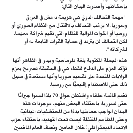
بإسقاطها وأصدرت البيان التالي:
"مهمة التحالف الدولي هي هزيمة داعش في العراق
وسوريا. لا يرغب التحالف بالاقتتال مع النظام السوري أو
روسيا أو القوات الموالية للنظام التي تقيم شراكة معهما.
لكن التحالف لن يتردد في حماية القوات التابعة له أو
لشركائه".
هذه الجملة المكتوبة بلغة دلوماسية ويبدو في الظاهر أنها
تؤكد العزم على الدفاع فقط، هي في الحقيقة تصريح بعزم
الولايات المتحدة على تقسيم سوريا وأنها مستعدة في سبيل
ذلك حتى للاصطدام إقليميًّا مع روسيا.
تضم قائمة حلفاء واشنطن حوالي 70 بلدًا ليسوا جيرانًا
حتى لسوريا، باستثناء البعض منهم. موجودات هذه
البلدان الواجب حمايتها بدءًا من المستشفيات الميدانية
وحتى المطاعم المتنقلة ليست تحت التهديد، باستثناء حزب
الاتحاد الديمقراطي! خلال العامين ونصف العام الماضيين