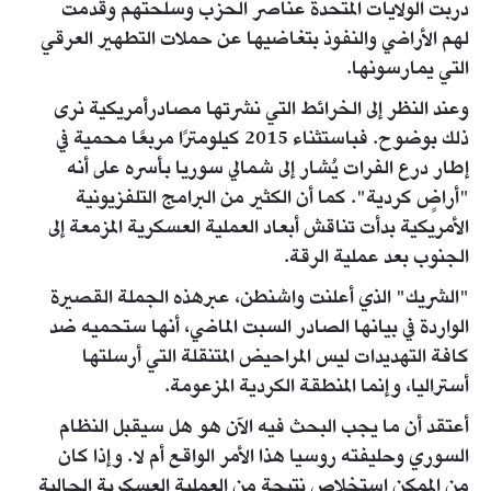
دربت الولايات المتحدة عناصر الحزب وسلحتهم وقدمت
لهم الأراضي والنفوذ بتغاضيها عن حملات التطهير العرقي
التي يمارسونها.
وعند النظر إلى الخرائط التي نشرتها مصادرأمريكية نرى
ذلك بوضوح. فباستثناء 2015 كيلومترًا مربعًا محمية في
إطار درع الفرات يُشار إلى شمالي سوريا بأسره على أنه
"أراضٍ كردية". كما أن الكثير من البرامج التلفزيونية
الأمريكية بدأت تناقش أبعاد العملية العسكرية المزمعة إلى
الجنوب بعد عملية الرقة.
"الشريك" الذي أعلنت واشنطن، عبرهذه الجملة القصيرة
الواردة في بيانها الصادر السبت الماضي، أنها ستحميه ضد
كافة التهديدات ليس المراحيض المتنقلة التي أرسلتها
أستراليا، وإنما المنطقة الكردية المزعومة.
أعتقد أن ما يجب البحث فيه الآن هو هل سيقبل النظام
السوري وحليفته روسيا هذا الأمر الواقع أم لا. وإذا كان
من الممكن استخلاص نتيجة من العملية العسكرية الحالية