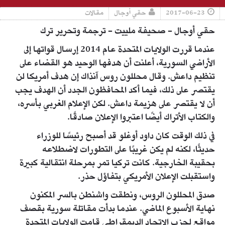
2017-06-23
حقي أوجال
مقالات
حقي أوجال - صحيفة ملييت - ترجمة وتحرير ترك
عندما قررت الولايات المتحدة عام 2014 إرسال قواتها إلى
الأراضي السورية، أعلنت أن هدفها الوحيد هو القضاء على
تنظيم داعش. وقال محللون روس آنذاك إن هدف أمريكا لن
يقتصر على ذلك، فيما أكد المحافظون الجدد أن الهدف يجب
أن لا يقتصر على هزيمة داعش. لكن الإعلام الغربي بأسره،
والكتاب الأتراك أيضًا اعتبروا الإعلان صادقًا.
في ذلك الوقت كان داود أوغلو قد أصبح رئيسًا للوزراء
حديثًا، لكنه لم يكن غريبًا على التطورات لاضطلاعه
بحقيبة الخارجية. كانت تركيا تمر بمرحلة انتقالية كبيرة
واستقبلت الإعلان الأمريكي بتفاؤل حذر.
صدق المحللون الروس، ونطقت واشنطن بالسر المكنون
نهاية الأسبوع الماضي. عندما بدأت مقاتلة سورية بقصف
مواقع لحزب الاتحاد الديمقراطي قامت الولايات المتحدة