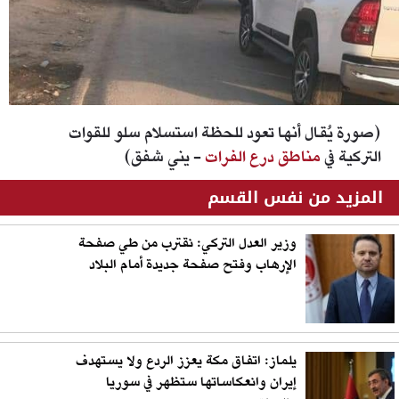
(صورة يُقال أنها تعود للحظة استسلام سلو للقوات
التركية في
مناطق درع الفرات
- يني شفق)
المزيد من نفس القسم
وزير العدل التركي: نقترب من طي صفحة
الإرهاب وفتح صفحة جديدة أمام البلاد
يلماز: اتفاق مكة يعزز الردع ولا يستهدف
إيران وانعكاساتها ستظهر في سوريا