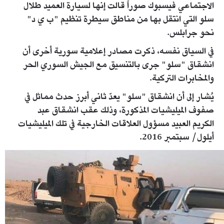
الاجتماعي فيسبوك صوراً قالت إنها لسيارة العميد طلال
سلو التي انتقل بها من مناطق سيطرة تنظيم "ب ي د"
نحو جرابلس.
في السياق نفسه، ذكرت مصادر إعلامية سورية أخرى أن
انشقاق "سلو" جرى بالتنسيق مع الجيش السوري الحر
والمخابرات التركية.
يُشار إلى أن انشقاق "سلو" يعدّ ثاني أبرز حدث مماثل في
صفوف الميليشيات المذكورة، وذلك عقب انشقاق عبد
الكريم العبيد مسؤول العلاقات الخارجية في تلك الميليشيات
أيلول/ سبتمبر 2016.
resized_14b54-
725ba0b67c0c576947608b78d289663178a2.jpg