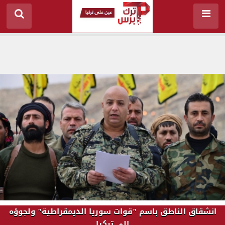
انشقاق الناطق باسم "قوات سوريا الديمقراطية" ولجوؤه
إلى تركيا